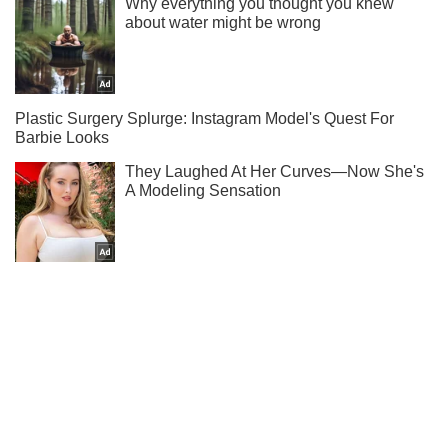
Мы в Telegram! Подписывайся! Читай только лучшее!
Подписаться
Подписаться
Курьезы
"Готов терпеть "аромат"...