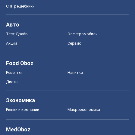
Диеты
Экономика
Рынки и компании
Mакроэкономика
MedOboz
Новости медицины
MAMACLUB
Шоу
Афиша
Сплетни
Красота
Мода
Женский Журнал