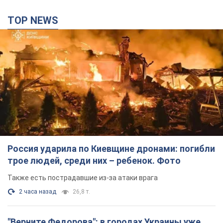
Россия ударила по Киевщине дронами: погибли
трое людей, среди них – ребенок. Фото
Также есть пострадавшие из-за атаки врага
2 часа назад
26,8 т.
"Верните Федорова": в городах Украины уже
23-й день подряд проходят массовые митинги
с плакатами. Фото и видео
Участники акций продолжают серию ежедневных протестов
8 часов назад
3,1 т.
Сенат США одобрил законопроект Грэма о
санкциях против России: что дальше
Документ предусматривает новые экономические
ограничения