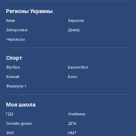
Формула-1
Моя школа
ГДЗ
Учебники
Онлайн уроки
ДПА
ЗНО
НМТ
СНГ решебники
Авто
Тест Драйв
Электромобили
Акции
Сервис
Food Oboz
Рецепты
Напитки