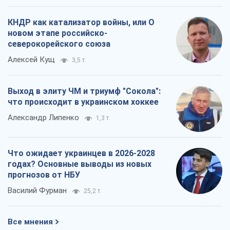
Что ожидает украинцев в 2026-2028
годах? Основные выводы из новых
прогнозов от НБУ
Василий Фурман
25,2 т.
Все мнения
О компании
Команда
Правовая информация
Политика
конфиденциальности
Реклама на сайте
Документы
Редакционная политика
Журналисты OBOZ.UA на месте