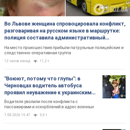
"Воюют, потому что глупы": в
Черновцах водитель автобуса
проявил неуважение к украинским
военным и поплатился за это.
Водителя уволили после конфликта с
Видео
пассажирами и оскорблений в адрес военных
7.08.2026 15:47
9,5 т.
"Не следит за сексуальностью": в
Киеве консультант салона красоты
оскорбил женщину после
химиотерапии, разгорелся скандал.
Сотрудник салона оценил внешность
Фото
женщины, заявив, что у нее "мужская стрижка"
8 часов назад
17,5 т.