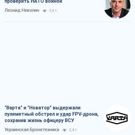
"Варта" и "Новатор" выдержали
пулеметный обстрел и удар FPV-дрона,
сохранив жизнь офицеру ВСУ
Украинская Бронетехника
3,4 т.
КНДР как катализатор войны, или О
новом этапе российско-
северокорейского союза
Алексей Кущ
3,5 т.
Выход в элиту ЧМ и триумф "Сокола":
что происходит в украинском хоккее
Александр Липенко
1,3 т.