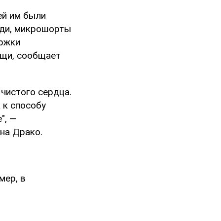
ей им были
уди, микрошорты
ержки
ещи, сообщает
чистого сердца.
 к способу
", —
на Драко.
мер, в