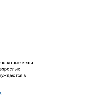
непонятные вещи
 взрослых
 нуждаются в
.