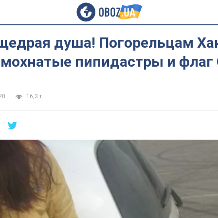
 щедрая душа! Погорельцам Ха
 мохнатые пипидастры и флаг
20
16,3 т.