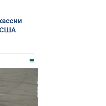
кассии
 США