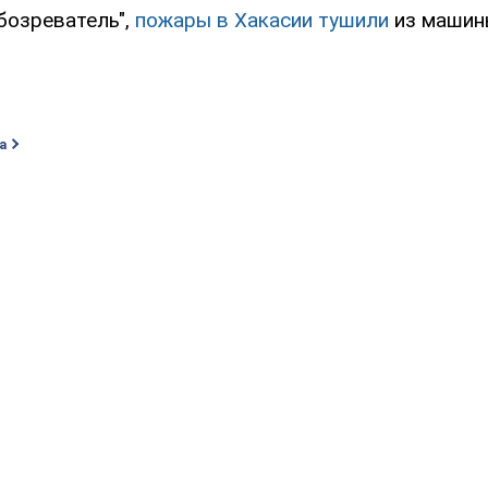
бозреватель",
пожары в Хакасии тушили
из машин
а