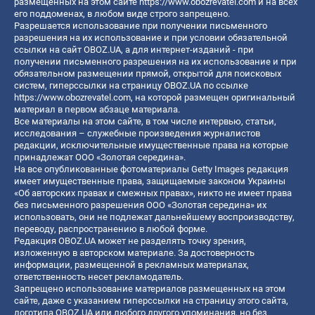
размещенных на этом сайте
https://www.obozrevatel.com
и на всех
его поддоменах, в любом виде строго запрещено.
Разрешается использование при получении письменного
разрешения на их использование и при условии обязательной
ссылки на сайт OBOZ.UA, а для интернет-изданий - при
получении письменного разрешения на их использование и при
обязательном размещении прямой, открытой для поисковых
систем, гиперссылки на страницу OBOZ.UA по ссылке
https://www.obozrevatel.com
, на которой размещен оригинальный
материал в первом абзаце материала.
Все материалы на этом сайте, в том числе интервью, статьи,
исследования – служебные произведения журналистов
редакции, исключительные имущественные права на которые
принадлежат ООО «Золотая середина».
На все опубликованные фотоматериалы Getty Images редакция
имеет имущественные права, защищаемые законом Украины
«Об авторских правах и смежных правах», никто не имеет права
без письменного разрешения ООО «Золотая середина» их
использовать, они не подлежат дальнейшему воспроизводству,
переводу, распространению в любой форме.
Редакция OBOZ.UA может не разделять точку зрения,
изложенную в авторском материале. За достоверность
информации, размещенной в рекламных материалах,
ответственность несет рекламодатель.
Запрещено использование материалов размещенных на этом
сайте, даже с указанием гиперссылки на страницу этого сайта,
логотипа OBOZ.UA или любого другого упоминания, но без