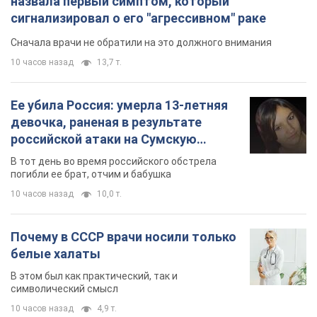
назвала первый симптом, который
сигнализировал о его "агрессивном" раке
Сначала врачи не обратили на это должного внимания
10 часов назад
13,7 т.
Ее убила Россия: умерла 13-летняя
девочка, раненая в результате
российской атаки на Сумскую
область. Фото
В тот день во время российского обстрела
погибли ее брат, отчим и бабушка
10 часов назад
10,0 т.
Почему в СССР врачи носили только
белые халаты
В этом был как практический, так и
символический смысл
10 часов назад
4,9 т.