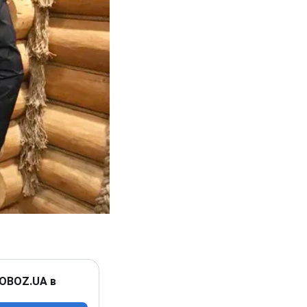
 OBOZ.UA в