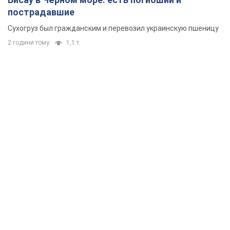
Как пересчитывают пенсии
5 годин тому
105,3 т.
ВАКС избрал меру пресечения экс-послу
Украины в США Стефанишиной: что известно о
деле
Суд не полностью удовлетворил ходатайство прокуратуры
годину тому
4,2 т.
Россия атаковала судно под флагом Гвинеи-
Бисау в Чёрном море: есть погибший и
пострадавшие
Сухогруз был гражданским и перевозил украинскую пшеницу
2 години тому
1,1 т.