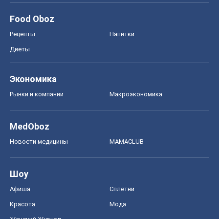
Моя школа
ГДЗ
Учебники
Онлайн уроки
ДПА
ЗНО
НМТ
СНГ решебники
Авто
Тест Драйв
Электромобили
Акции
Сервис
Food Oboz
Рецепты
Напитки
Диеты