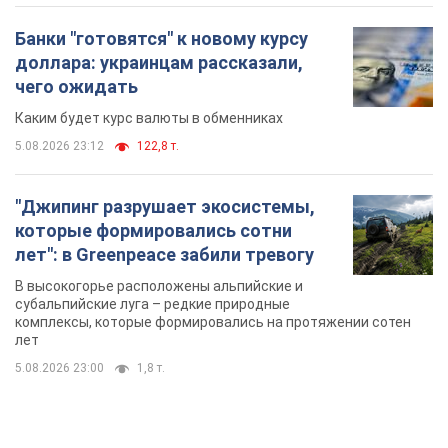
"У меня для россиян плохие новости": Селезнев
предположил, чем закончится "война складов"
Москва может превратиться в "остров" и погрузиться в
темноту, спрогнозировал военный эксперт
5.08.2026 16:00
61,9 т.
Банки "готовятся" к новому курсу
доллара: украинцам рассказали,
чего ожидать
Каким будет курс валюты в обменниках