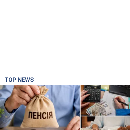
5.08.2026 23:12
122,8 т.
"Джипинг разрушает экосистемы,
которые формировались сотни
лет": в Greenpeace забили тревогу
В высокогорье расположены альпийские и
субальпийские луга – редкие природные
комплексы, которые формировались на протяжении сотен
лет
5.08.2026 23:00
1,8 т.