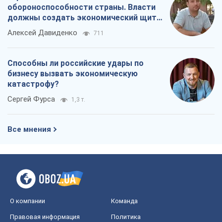
Налоговые проверки после 1 августа
2026 года: как горизонт контроля
сокращается с 6,5 до 3 лет
Виктория Карпова
459
В США родители через суд обвиняют
TikTok в смерти своих детей, или Атака
КНР на молодежь
Александр Кирш
642
Украинский бизнес – тоже часть
обороноспособности страны. Власти
должны создать экономический щит
для компаний
Алексей Давиденко
711
Способны ли российские удары по