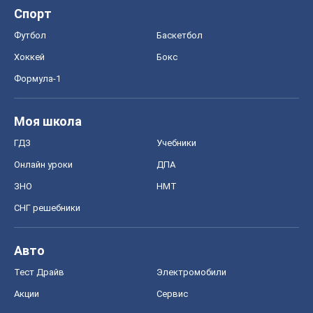
OBOZ.UA
Политика
Мир
Расследования
Блоги
Общество
Регионы Украины
Киев
Харьков
Запорожье
Днепр
Черкассы
Спорт
Футбол
Баскетбол
Хоккей
Бокс
Формула-1