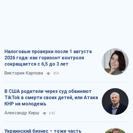
Виталий Портников
18,1 т.
От Wildberries к ВТБ: как один удар
может запустить цепную реакцию в
России
Братья Капрановы
315