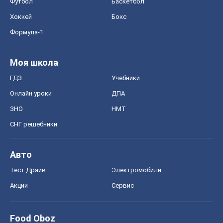
Футбол
Баскетбол
Хоккей
Бокс
Формула-1
Моя школа
ГДЗ
Учебники
Онлайн уроки
ДПА
ЗНО
НМТ
СНГ решебники
Авто
Тест Драйв
Электромобили
Акции
Сервис
Food Oboz