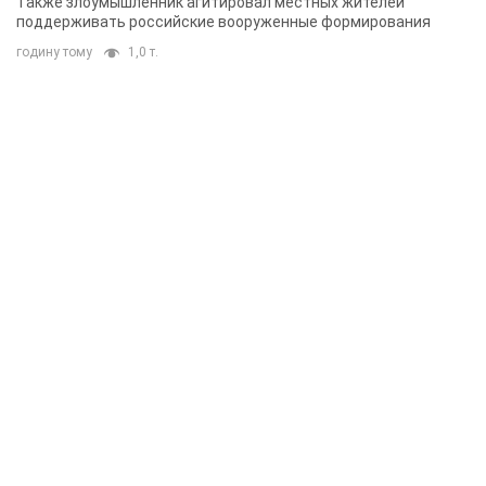
Также злоумышленник агитировал местных жителей
поддерживать российские вооруженные формирования
годину тому
1,0 т.