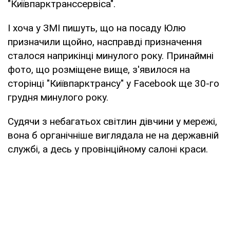
"Київпарктранссервіса".
І хоча у ЗМІ пишуть, що на посаду Юлю
призначили щойно, насправді призначення
сталося наприкінці минулого року. Принаймні
фото, що розміщене вище, з'явилося на
сторінці "Київпарктрансу" у Facebook ще 30-го
грудня минулого року.
Судячи з небагатьох світлин дівчини у мережі,
вона б органічніше виглядала не на державній
службі, а десь у провінційному салоні краси.