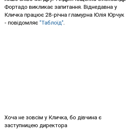
Фортадо викликає запитання. Віднедавна у
Кличка працює 28-річна гламурна Юлія Юрчук
- повідомляє
"Таблоїд"
.
Хоча не зовсім у Кличка, бо дівчина є
заступницею директора