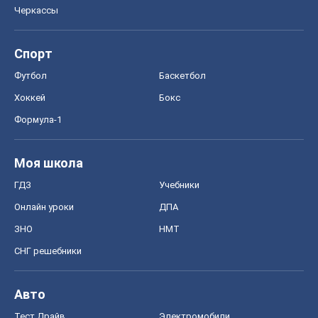
Черкассы
Спорт
Футбол
Баскетбол
Хоккей
Бокс
Формула-1
Моя школа
ГДЗ
Учебники
Онлайн уроки
ДПА
ЗНО
НМТ
СНГ решебники
Авто
Тест Драйв
Электромобили