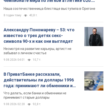
чемпионате мира по легкой атлетике U20.
Видео
Наша соотечественница блестяще выступила в Орегоне
8 годин тому
40,8 т.
Александру Пономареву – 53: что
известно о трех детях секс-
символа 90-х и как они выглядят
Несмотря на развитие карьеры, артист не
забывал о личном счастье
9.08.2026 04:01
10,7 т.
В ПриватБанке рассказали,
действительны ли доллары 1996
года: принимают ли обменники и
банки такие купюры
Что делать, если банки и обменники не
принимают старые доллары
9.08.2026 02:20
92,8 т.