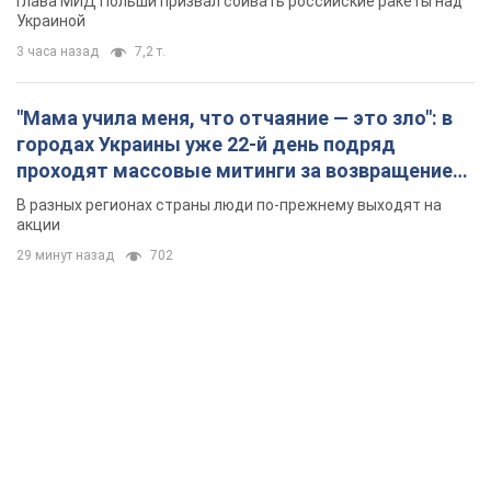
Глава МИД Польши призвал сбивать российские ракеты над
Украиной
3 часа назад
7,2 т.
"Мама учила меня, что отчаяние — это зло": в
городах Украины уже 22-й день подряд
проходят массовые митинги за возвращение
Федорова. Фото и видео
В разных регионах страны люди по-прежнему выходят на
акции
29 минут назад
702