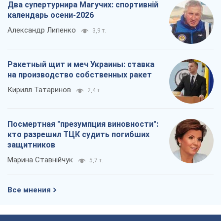
Два супертурнира Магучих: спортивній
календарь осени-2026
Александр Липенко
3,9 т.
Ракетный щит и меч Украины: ставка
на производство собственных ракет
Кирилл Татаринов
2,4 т.
Посмертная "презумпция виновности":
кто разрешил ТЦК судить погибших
защитников
Марина Ставнійчук
5,7 т.
Все мнения