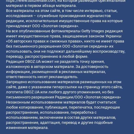
https://www.obozrevatel.com
, на которой размещен оригинальный
материал в первом абзаце материала.
Все материалы на этом сайте, в том числе интервью, статьи,
исследования – служебные произведения журналистов
редакции, исключительные имущественные права на которые
принадлежат ООО «Золотая середина».
На все опубликованные фотоматериалы Getty Images редакция
имеет имущественные права, защищаемые законом Украины
«Об авторских правах и смежных правах», никто не имеет права
без письменного разрешения ООО «Золотая середина» их
использовать, они не подлежат дальнейшему воспроизводству,
переводу, распространению в любой форме.
Редакция OBOZ.UA может не разделять точку зрения,
изложенную в авторском материале. За достоверность
информации, размещенной в рекламных материалах,
ответственность несет рекламодатель.
Запрещено использование материалов размещенных на этом
сайте, даже с указанием гиперссылки на страницу этого сайта,
логотипа OBOZ.UA или любого другого упоминания, но без
письменного разрешения Редакции/ООО «Золотая середина»
Незаконным использованием материалов будет считаться:
любое копирование, публикация, перепечатка, последующее
распространение, использование, переработка с
использованием, включением в состав других материалов,
распространение, адаптация, перевод и другие подобные
изменения материала.