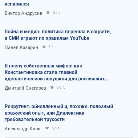
испарился
Виктор Андрусив
5,9 т.
Война и медиа: политика перешла в соцсети,
а СМИ играют по правилам YouTube
Павел Казарин
3,1 т.
В плену собственных мифов: как
Константиновка стала главной
идеологической ловушкой для российских
оккупантов
Дмитрий Снегирев
6,6 т.
Рекрутинг: обновленный и, похоже, полезный
вражеский опыт, или Диалектика
требовательной трусости
Александр Кирш
5,5 т.