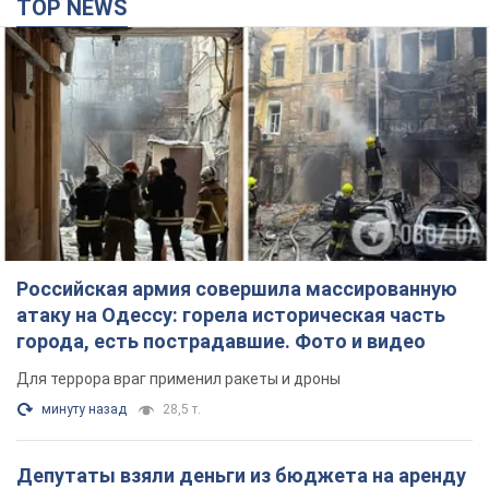
Российская армия совершила массированную
атаку на Одессу: горела историческая часть
города, есть пострадавшие. Фото и видео
Для террора враг применил ракеты и дроны
минуту назад
28,5 т.
Депутаты взяли деньги из бюджета на аренду
элитных квартир в Киеве: кто из
парламентариев просил средства и где
поселился
Как работает особая социальная гарантия и кто ею
пользуется
4 часа назад
49,1 т.
Российская армия обстреляла два соседних
многоэтажных дома в Харькове: двое
погибших, более 20 пострадавших
Враг умышленно бьет по жилым домам