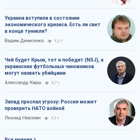
Александр Кирш
8,7 т.
Запад проспал угрозу: Россия может
проверить НАТО войной
Леонид Невзлин
9,3 т.
Все мнения
О компании
Команда
Правовая информация
Политика
конфиденциальности
Реклама на сайте
Документы
Редакционная политика
Журналисты OBOZ.UA на месте