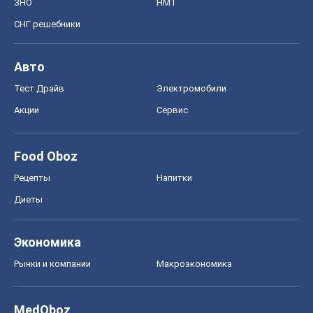
Диеты
Экономика
Рынки и компании
Mакроэкономика
MedOboz
Новости медицины
MAMACLUB
Шоу
Афиша
Сплетни
Красота
Мода
Женский Журнал