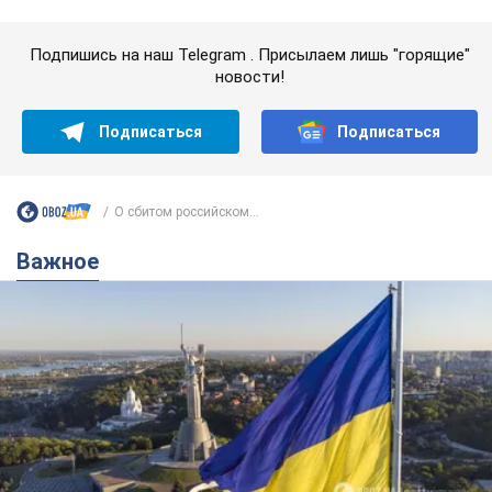
Какой была оригинальная версия гимна
Украины и почему ее боялась Российская
империя: об этом не рассказывают в школе
Государственным символом являются только первый куплет
и припев песни
час назад
3,4 т.
Александру Пономареву – 53: что
известно о трех детях секс-