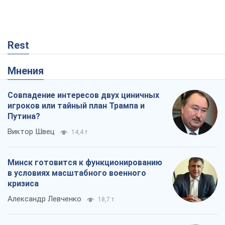
Виктор Швец
14,4 т.
Минск готовится к функционированию
в условиях масштабного военного
кризиса
Александр Левченко
18,7 т.
Ни оружия, ни людей: как Лукашенко
создает новую армию
Игар Тышкевич
15,8 т.