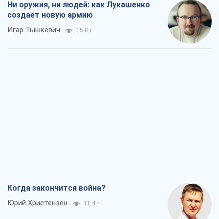
Когда закончится война?
Юрий Христензен
11,4 т.
Украина вступила в состояние
экономического кризиса. Есть ли свет
в конце туннеля?
Вадим Денисенко
9,2 т.
Чей будет Крым, тот и победит (NSJ), а
украинских футбольных чиновников
могут назвать убийцами