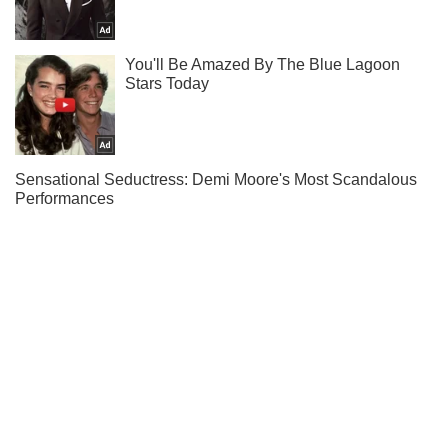
Подпишись на наш Telegram . Присылаем лишь "горящие"
новости!
Подписаться
Подписаться
О сбитом российском...
Важное