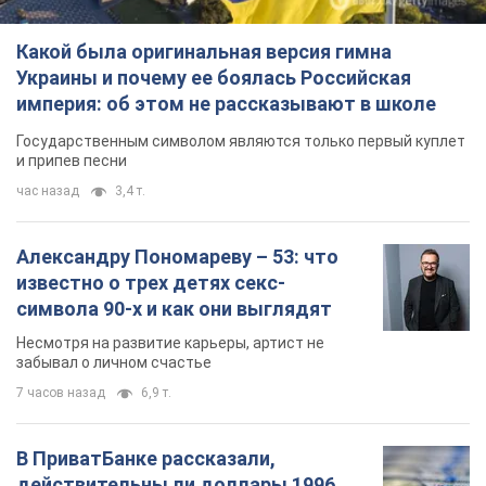
символа 90-х и как они выглядят
Несмотря на развитие карьеры, артист не
забывал о личном счастье
7 часов назад
6,9 т.
В ПриватБанке рассказали,
действительны ли доллары 1996
года: принимают ли обменники и
банки такие купюры
Что делать, если банки и обменники не
принимают старые доллары
8 часов назад
60,3 т.