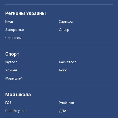
Хоккей
Бокс
Формула-1
Моя школа
ГДЗ
Учебники
Онлайн уроки
ДПА
ЗНО
НМТ
СНГ решебники
Авто
Тест Драйв
Электромобили
Акции
Сервис
Food Oboz
Рецепты
Напитки