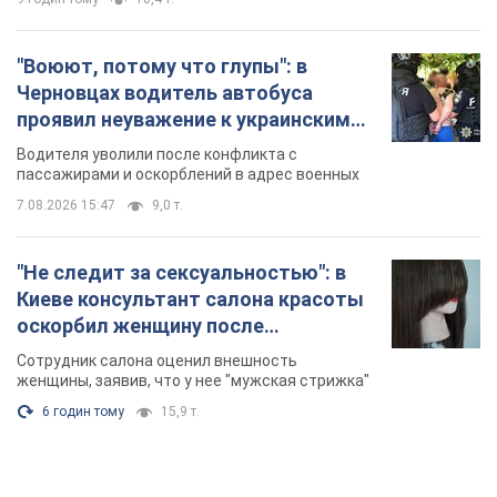
"Воюют, потому что глупы": в
Черновцах водитель автобуса
проявил неуважение к украинским
военным и поплатился за это.
Водителя уволили после конфликта с
Видео
пассажирами и оскорблений в адрес военных
7.08.2026 15:47
9,0 т.
"Не следит за сексуальностью": в
Киеве консультант салона красоты
оскорбил женщину после
химиотерапии, разгорелся скандал.
Сотрудник салона оценил внешность
Фото
женщины, заявив, что у нее "мужская стрижка"
6 годин тому
15,9 т.