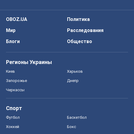
Запорожье
Днепр
Черкассы
Спорт
Футбол
Баскетбол
Хоккей
Бокс
Формула-1
Моя школа
ГДЗ
Учебники
Онлайн уроки
ДПА
ЗНО
НМТ
СНГ решебники
Авто