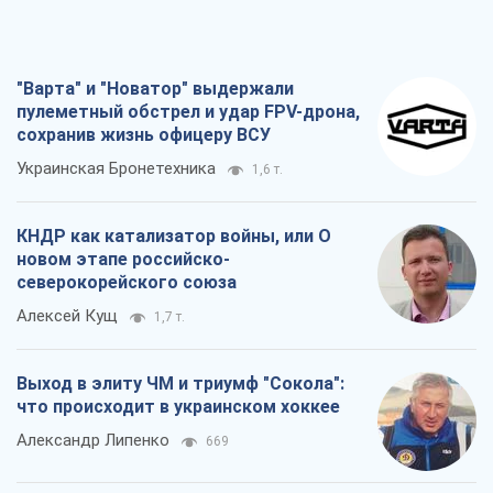
Алексей Кущ
1,7 т.
Выход в элиту ЧМ и триумф "Сокола":
что происходит в украинском хоккее
Александр Липенко
669
Что ожидает украинцев в 2026-2028
годах? Основные выводы из новых
прогнозов от НБУ
Василий Фурман
14,8 т.
Все мнения