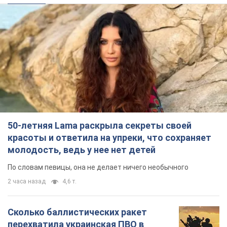
красоты и ответила на упреки, что сохраняет
молодость, ведь у нее нет детей
По словам певицы, она не делает ничего необычного
2 часа назад
4,6 т.
Сколько баллистических ракет
перехватила украинская ПВО в
июле: в Минобороны назвали цифру
Украинская ПВО работала в условиях
дефицита ракет-перехватчиков
5 часов назад
6,8 т.
Аурика Ротару через суд изменила
свою пенсию, на которую ранее
жаловалась: сколько получала
певица
В выплату не была включена зарплата
артистки за время работы в Черновицкой