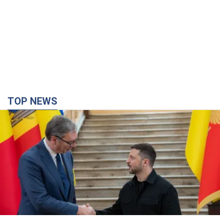
Зеленский впервые прибыл в Сербию:
запланирована встреча с Вучичем
Это первый визит главы государства в Белград
час назад
1,3 т.
Третий армейский корпус создает для
российских оккупантов на Лиманском
направлении критический дискомфорт: как это
удалось
Сейчас это перерастает в кризис для всей группировки