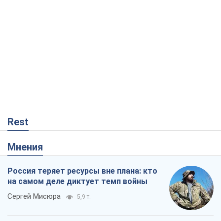
Мнения
Россия теряет ресурсы вне плана: кто
на самом деле диктует темп войны
Сергей Мисюра
5,9 т.
"Мы уже переживали и худшее":
Украине не стоит поддаваться
отчаянию из-за ракетного террора
Сергей Марченко, эксперт
6,7 т.
Запад проспал угрозу: Россия может
проверить НАТО войной
Леонид Невзлин
825