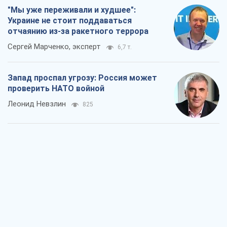
"Варта" и "Новатор" выдержали
пулеметный обстрел и удар FPV-дрона,
сохранив жизнь офицеру ВСУ
Украинская Бронетехника
1,6 т.
КНДР как катализатор войны, или О
новом этапе российско-
северокорейского союза