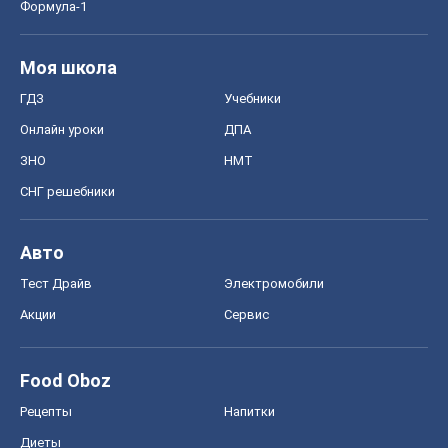
Тест Драйв
Электромобили
Акции
Сервис
Food Oboz
Рецепты
Напитки
Диеты
Экономика
Рынки и компании
Mакроэкономика
MedOboz
Новости медицины
MAMACLUB
Шоу