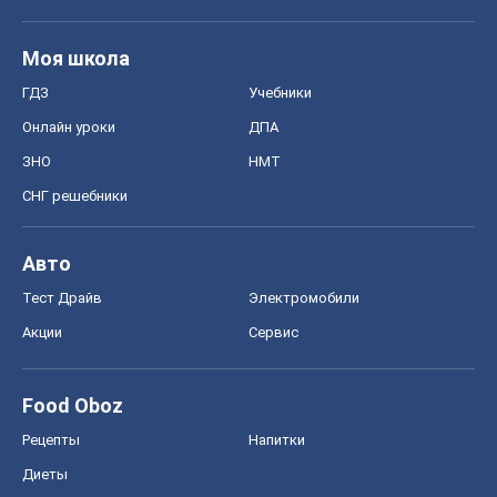
Food Oboz
Рецепты
Напитки
Диеты
Экономика
Рынки и компании
Mакроэкономика
MedOboz
Новости медицины
MAMACLUB
Шоу
Афиша
Сплетни
Красота
Мода
Женский Журнал