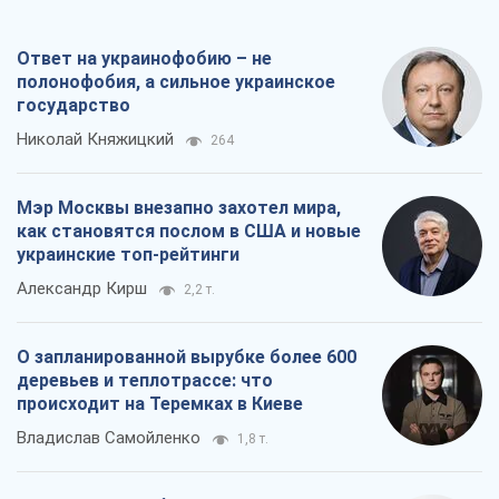
происходит на Теремках в Киеве
Владислав Самойленко
1,8 т.
Как атаки Сил обороны Украины
сократили экспорт российских
нефтепродуктов
Андрей Клименко
3,6 т.
Все мнения
О компании
Команда
Правовая информация
Политика
конфиденциальности