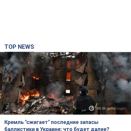
Кремль "сжигает" последние запасы
баллистики в Украине: что будет далее?
Интервью с Шарпом
В июле страна-агрессор установила "рекорд" по количеству
запущенных по Украине баллистических ракет
4 часа назад
50,7 т.
В Екатеринбурге атакован склад Wildberries:
есть попадания, поднялся дым. Фото и видео
Россиянам не помогла даже работа ПВО
4 часа назад
9,3 т.
"Замечательный отец": в сети рассказали о
мужчине, которого Россия убила ударом по