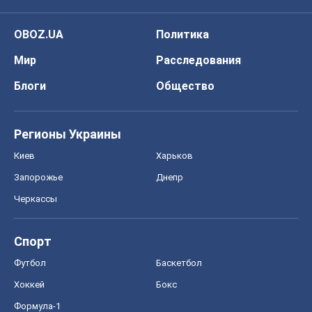
Спорт
Футбол
Баскетбол
Хоккей
Бокс
Формула-1
Моя школа
ГДЗ
Учебники
Онлайн уроки
ДПА
ЗНО
НМТ
СНГ решебники
Авто
Тест Драйв
Электромобили
Акции
Сервис