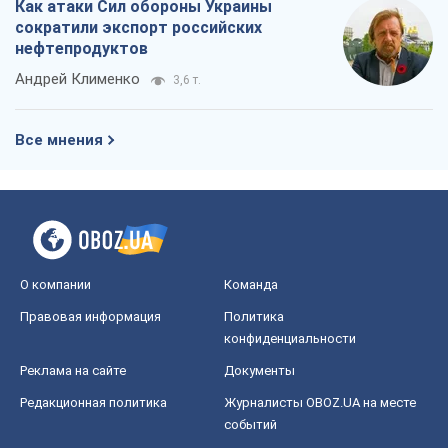
Реклама на сайте
Документы
Редакционная политика
Журналисты OBOZ.UA на месте
событий
OBOZ.UA
Политика
Мир
Расследования
Блоги
Общество
Регионы Украины
Киев
Харьков
Запорожье
Днепр
Черкассы