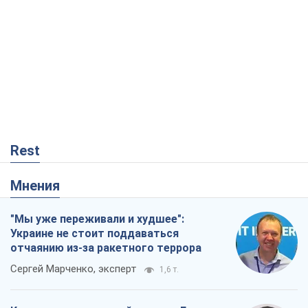
отчаянию из-за ракетного террора
Сергей Марченко, эксперт
1,6 т.
Кремль переносит войну в тыл Европы:
под угрозой критическая логистика
Виктор Ягун
12,5 т.
Не месть, а стратегия: Украина
заставляет Россию платить за войну
Виктор Андрусив
165