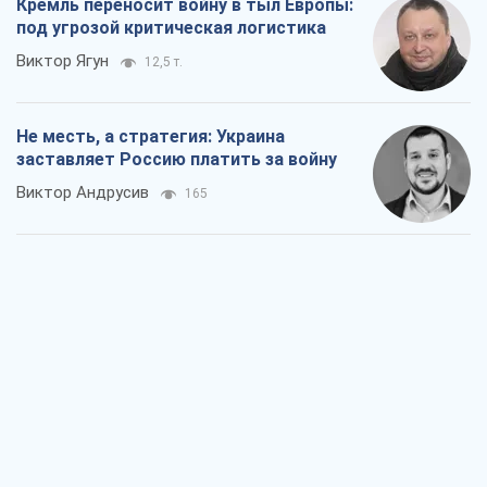
Ответ на украинофобию – не
полонофобия, а сильное украинское
государство
Николай Княжицкий
264
Мэр Москвы внезапно захотел мира,
как становятся послом в США и новые
украинские топ-рейтинги
Александр Кирш
2,2 т.
О запланированной вырубке более 600
деревьев и теплотрассе: что