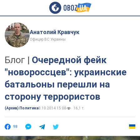
Анатолий Кравчук
Офицер ВС Украины
Блог |
Очередной фейк
"новороссцев": украинские
батальоны перешли на
сторону террористов
(Архив) Политика
8.10.2014 15:08
16,1 т.
98