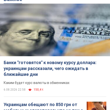
6.08.2026 22:58
150,4 т.
Украинцам обещают по 850 грн от
мобильных операторов: что не так с
этими сообщениями
Как не попасть в ловушку мошенников
6.08.2026 21:02
15,2 т.
Самый дорогой футболист
"Динамо" забил "Карабаху" уже на
10-й минуте матча. Видео
Поединок проходит в Польше
6.08.2026 20:48
6,5 т.