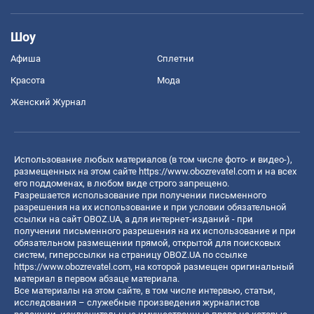
Новости Кулинарии
Экономика
Рынки и компании
Mакроэкономика
MedOboz
Новости медицины
MAMACLUB
Covid
Шоу
Афиша
Сплетни
Красота
Мода
Женский Журнал