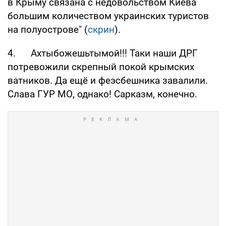
3. Ничего нового, хйло предсказуем до
безобразия. Зря кто-то считает это существо
суперстратегом. Цепь событий начинает
проясняться: "путин назвал бессмысленной
встречу "нормандской четверки" после
событий в Крыму" , а в Крыму заявили, что
Украина негласно объявила войну.
Поклонская тоже бредит: "Попытка терактов
в Крыму связана с недовольством Киева
большим количеством украинских туристов
на полуострове" (
скрин
).
4. Ахтыбожешьтымой!!! Таки наши ДРГ
потревожили скрепный покой крымских
ватников. Да ещё и феэсбешника завалили.
Слава ГУР МО, однако! Сарказм, конечно.