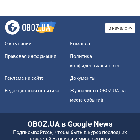
нужно готовиться
Андрей Шевчишин
5,5 т.
"Когда хочется мести": почему стратегия
Украины должна оставаться другой
Серж Марко
6,1 т.
Все мнения
В начало
О компании
Команда
Правовая информация
Политика