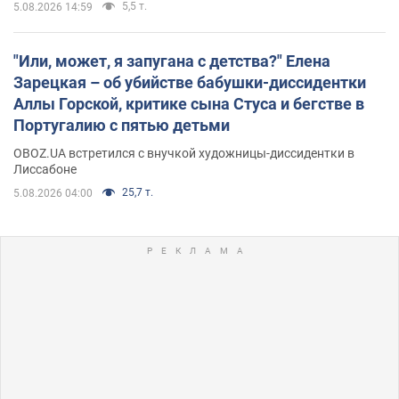
В высокогорье расположены альпийские и субальпийские
луга – редкие природные комплексы, которые формировались
на протяжении сотен лет
426
5.08.2026 23:00
Жара в Украине пойдет на спад, ожидаются
грозы: синоптики дали прогноз, когда стоит
ожидать изменения погоды
Совсем скоро жара постепенно отступит
5,5 т.
5.08.2026 14:59
"Или, может, я запугана с детства?" Елена
Зарецкая – об убийстве бабушки-диссидентки
Аллы Горской, критике сына Стуса и бегстве в
Португалию с пятью детьми
OBOZ.UA встретился с внучкой художницы-диссидентки в
Лиссабоне