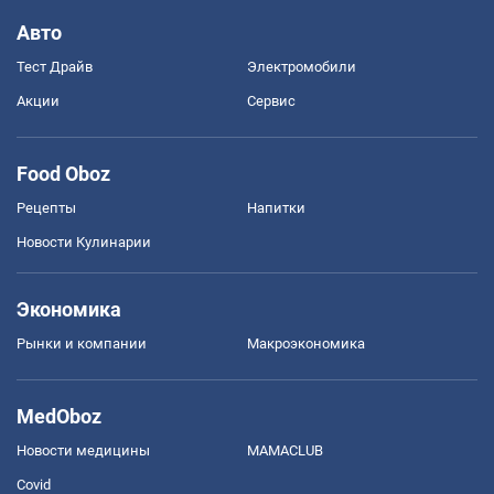
Хоккей
Бокс
Формула-1
Моя школа
ГДЗ
Учебники
Онлайн уроки
ДПА
ЗНО
НМТ
Авто
Тест Драйв
Электромобили
Акции
Сервис
Food Oboz
Рецепты
Напитки