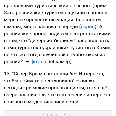
11. Если "украинская ДРГ" поставила раком
весь Крым, то что же здесь будет, если
зайдет батальон?
12. Все мифические ДРГ уничтожены,
дезертиры пойманы, КПП открыты, танки-
вертолеты спят. Продолжается унылый и
провальный туристический не сезон. (прим.
Зато российские туристы ощутили в полной
мере все прелести оккупации: блокпосты,
шмоны, многочасовые очереди (
скрин
). А
российские пропагандисты пестрят статьями
о том, что "диверсия Украины" направлена на
срыв турпотока украинских туристов в Крым,