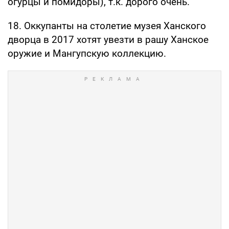
К другим темам:
16. Знакомые продавцы говорят, что
количество недовольных и раздраженных
клиентов увеличилось в разы. Наверное,
стали лучше жить?
17. Севастопольская родня в этом году
закатки на зиму делает по минимуму (только
огурцы и помидоры), т.к. дорого очень.
18. Оккупанты на столетие музея Ханского
дворца в 2017 хотят увезти в рашу Ханское
оружие и Мангупскую коллекцию.