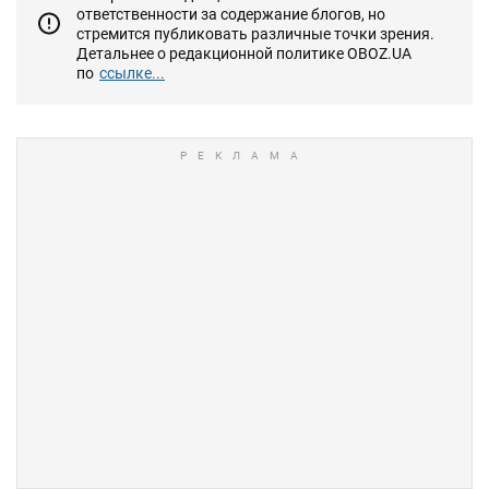
22. Эрдоган зарыл ятаган (турецкий кинжал).
Россиянам теперь можно откапывать
помидоры, персики, изюм.
P.S. Во время "боя" за клаптик земли погибли
2 раба. Актёры найдены, роли расписаны.
Продолжение следуют. Всем быть начеку.
Важно:
мнение редакции может отличаться от
авторского. Редакция сайта не несет
ответственности за содержание блогов, но
стремится публиковать различные точки зрения.
Детальнее о редакционной политике OBOZ.UA
по
ссылке...