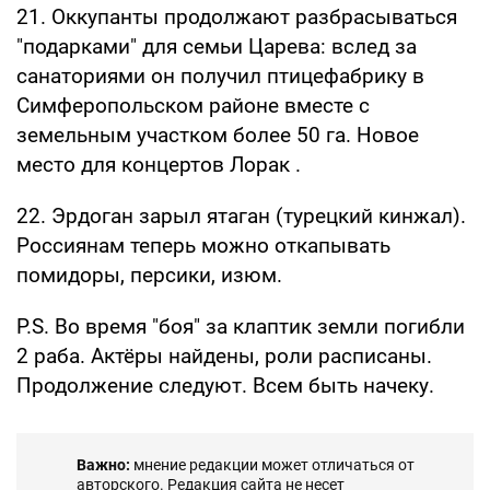
20. Сакские предприниматели лишаются
собственности: "История точь-в-точь, как в
Симферополе, Керчи, Белогорске и по всему
региону. Собственность национализируют и
отдают муниципалитетам. Таких людей
тысячи по всей республике. Они рискуют
лишиться рабочих мест в один миг", —
говорят пропагандисты (
видеосюжет
).
21. Оккупанты продолжают разбрасываться
"подарками" для семьи Царева: вслед за
санаториями он получил птицефабрику в
Симферопольском районе вместе с
земельным участком более 50 га. Новое
место для концертов Лорак .