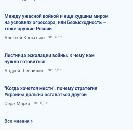
Посмотрим в зубы дареному коню:
придирчиво – о помощи Украине
Александр Кирш
4,7 т.
Между ужасной войной и еще худшим миром
на условиях агрессора, или Безысходность –
тоже оружие России
Алексей Копытько
4,5 т.
Лестница эскалации войны: к чему нам