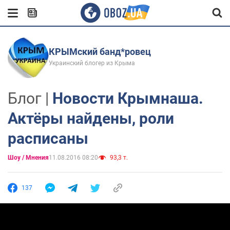
КРЫМский банд*ровец
Украинский блогер из Крыма
Блог |
Новости Крымнаша.
Актёры найдены, роли
расписаны
Шоу / Мнения
11.08.2016 08:20
93,3 т.
137