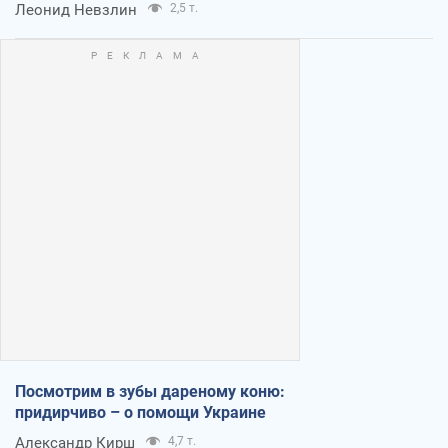
баллистике
Виталий Портников
13,8 т.
Несмотря на все, Киев выстоит. Ведь
сдаться значит потерять все
Ольга Айвазовская
9,6 т.
Запад обязан остановить путинский
геноцид украинцев
Леонид Невзлин
2,5 т.