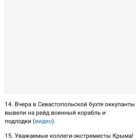
но что же тогда случилось с турпотоком из
россии? —
фото
с вебкамер).
13. "Север Крыма оставили без Интернета,
чтобы поймать преступников" – пишут
сегодня крымские пропагандисты, хотя ещё
вчера заявлялось, что отключение интернета
связано с модернизацией сетей.