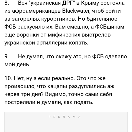
будет незаметнее.
6. Уровень недовольства в Крыму
насколько высок, что ФСБ вынуждена
отвлекать внимание ваты "массированными
обстрелами Укров".
7. Оккупанты сообщили, что актер на роль
украинского шпиона найден.
8. Вся "украинская ДРГ" в Крыму состояла
из афроамериканцев Blackwater, чтоб сойти
за загорелых курортников. Но бдительное
ФСБ раскусило их. Вам смешно, а ФСБшикам
еще воронки от мифических выстрелов
украинской артиллерии копать.
9. Не думал, что скажу это, но ФСБ сделало