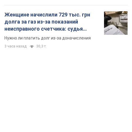
Женщине начислили 729 тыс. грн
долга за газ из-за показаний
неисправного счетчика: судья
вынес неожиданное решение
Нужно ли платить долг из-за доначисления
3 часа назад
30,3 т.