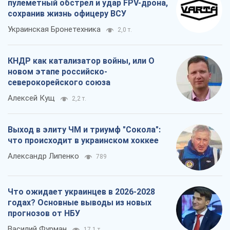
пулеметный обстрел и удар FPV-дрона,
сохранив жизнь офицеру ВСУ
Украинская Бронетехника
2,0 т.
КНДР как катализатор войны, или О
новом этапе российско-
северокорейского союза
Алексей Кущ
2,2 т.
Выход в элиту ЧМ и триумф "Сокола":
что происходит в украинском хоккее
Александр Липенко
789
Что ожидает украинцев в 2026-2028
годах? Основные выводы из новых
прогнозов от НБУ
Василий Фурман
17,1 т.