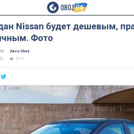
дан Nissan будет дешевым, п
ичным. Фото
ев
Авто Oboz
51
3,1 т.