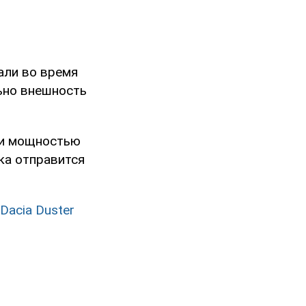
али во время
ьно внешность
ки мощностью
ка отправится
acia Duster