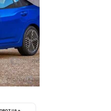
 OBOZ.UA в