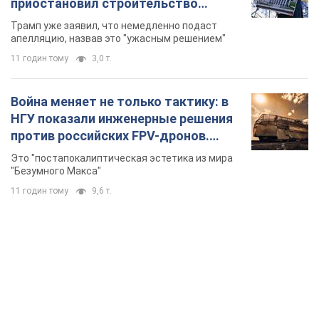
приостановил строительство
бального зала стоимостью 400 млн
Трамп уже заявил, что немедленно подаст
долларов
апелляцию, назвав это "ужасным решением"
11 годин тому
3,0 т.
Война меняет не только тактику: в
НГУ показали инженерные решения
против российских FPV-дронов.
Фото
Это "постапокалиптическая эстетика из мира
"Безумного Макса"
11 годин тому
9,6 т.