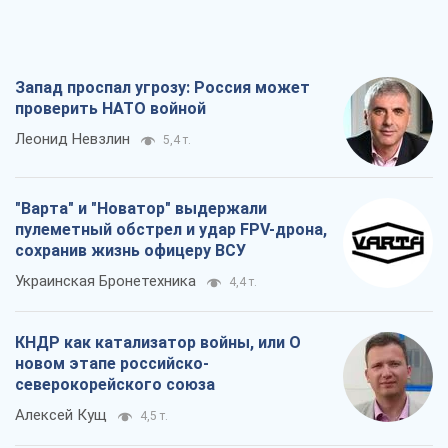
Запад проспал угрозу: Россия может
проверить НАТО войной
Леонид Невзлин
5,4 т.
"Варта" и "Новатор" выдержали
пулеметный обстрел и удар FPV-дрона,
сохранив жизнь офицеру ВСУ
Украинская Бронетехника
4,4 т.
КНДР как катализатор войны, или О
новом этапе российско-
северокорейского союза
Алексей Кущ
4,5 т.