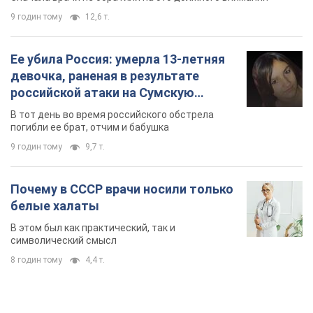
9 годин тому
12,6 т.
Ее убила Россия: умерла 13-летняя
девочка, раненая в результате
российской атаки на Сумскую
область. Фото
В тот день во время российского обстрела
погибли ее брат, отчим и бабушка
9 годин тому
9,7 т.
Почему в СССР врачи носили только
белые халаты
В этом был как практический, так и
символический смысл
8 годин тому
4,4 т.