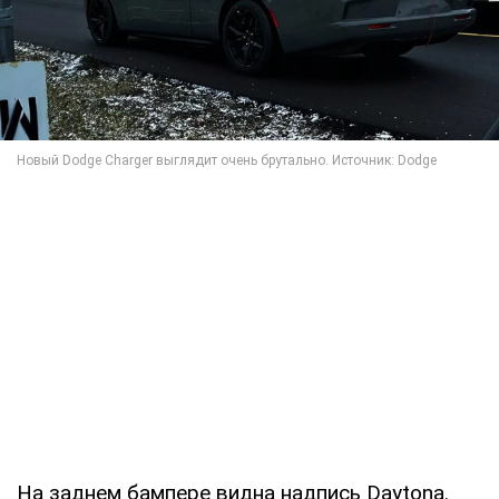
На заднем бампере видна надпись Daytona.