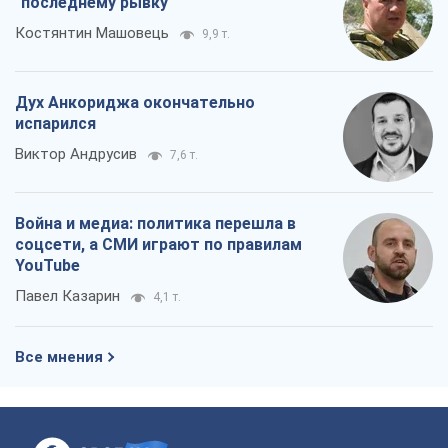
"последнему рывку"
Костянтин Машовець
9,9 т.
Дух Анкориджа окончательно
испарился
Виктор Андрусив
7,6 т.
Война и медиа: политика перешла в
соцсети, а СМИ играют по правилам
YouTube
Павел Казарин
4,1 т.
Все мнения