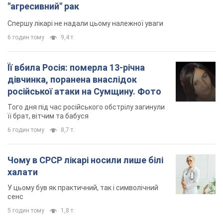
"агресивний" рак
Спершу лікарі не надали цьому належної уваги
6 годин тому
9,4 т.
Її вбила Росія: померла 13-річна
дівчинка, поранена внаслідок
російської атаки на Сумщину. Фото
Того дня під час російського обстрілу загинули
її брат, вітчим та бабуся
6 годин тому
8,7 т.
Чому в СРСР лікарі носили лише білі
халати
У цьому був як практичний, так і символічний
сенс
5 годин тому
1,8 т.