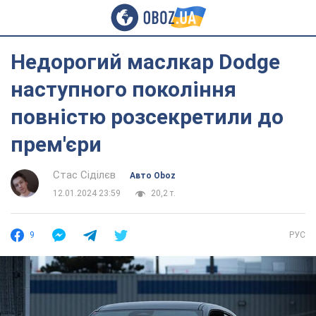
Недорогий маслкар Dodge
наступного покоління
повністю розсекретили до
прем'єри
Стас Сіділєв
Авто Oboz
12.01.2024 23:59
20,2 т.
9
РУС