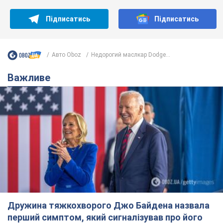
Підписатись
Підписатись
Авто Oboz
Недорогий маслкар Dodge...
Важливе
Дружина тяжкохворого Джо Байдена назвала
перший симптом, який сигналізував про його