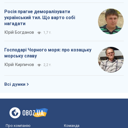
Росія прагне деморалізувати
український тил. Що варто собі
нагадати
Юрій Богданов
1,7 т.
Господарі Чорного моря: про козацьку
морську славу
Юрій Кирпичов
2,2 т.
Всі думки
Про компанію
Команда