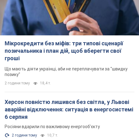
Мікрокредити без міфів: три типові сценарії
позичальника і план дій, щоб вберегти свої
гроші
Що мають діяти українці, аби не переплачувати за "швидку
позику"
2 години тому
18,4 т.
Херсон повністю лишився без світла, у Львові
аварійні відключення: ситуація в енергосистемі
6 серпня
Росіяни вдарили по важливому енергооб'єкту
2 години тому
10,7 т.