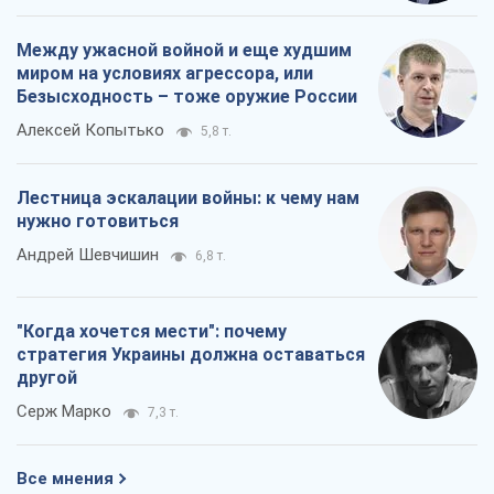
Между ужасной войной и еще худшим
миром на условиях агрессора, или
Безысходность – тоже оружие России
Алексей Копытько
5,8 т.
Лестница эскалации войны: к чему нам
нужно готовиться
Андрей Шевчишин
6,8 т.
"Когда хочется мести": почему
стратегия Украины должна оставаться
другой
Серж Марко
7,3 т.
Все мнения