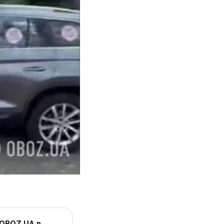
 OBOZ.UA в