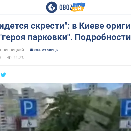
идется скрести": в Киеве ориг
"героя парковки". Подробности
опивницкий
Жизнь столицы
3
11,0 т.