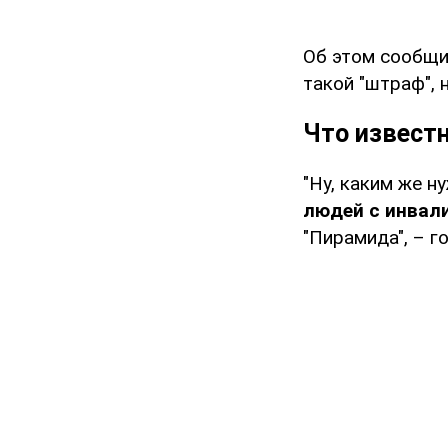
Об этом сообщ
такой "штраф", 
Что извест
"Ну, каким же н
людей с инвал
"Пирамида", – г