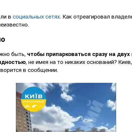
или в
социальных сетях
. Как отреагировал владе
неизвестно.
но
ужно быть,
чтобы припарковаться сразу на двух
идностью
, не имея на то никаких оснований? Киев
оворится в сообщении.