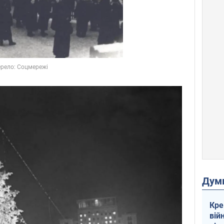
Дум
Кре
вій