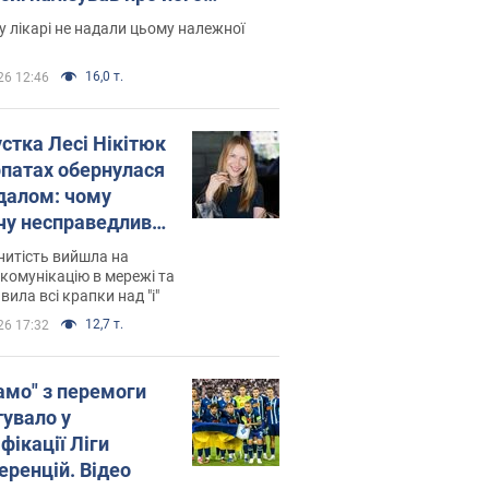
есивний" рак
 лікарі не надали цьому належної
16,0 т.
26 12:46
устка Лесі Нікітюк
рпатах обернулася
далом: чому
чу несправедливо
йтили
нитість вийшла на
комунікацію в мережі та
вила всі крапки над "і"
12,7 т.
26 17:32
амо" з перемоги
тувало у
фікації Ліги
еренцій. Відео