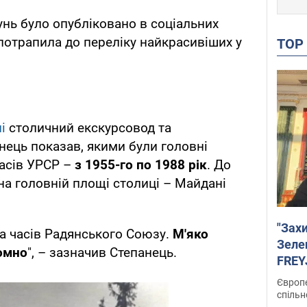
унь було опубліковано в соціальних
 потрапила до переліку найкрасивіших у
TO
лі
столичний екскурсовод та
ець показав, якими були головні
часів УРСР –
з 1955-го по 1988 рік
. До
 на головній площі столиці – Майдані
"Зах
за часів Радянського Союзу.
М'яко
Зеле
омно
", – зазначив Степанець.
FREYJ
підтр
Європе
спільн