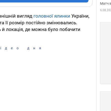
Матч в
6.08.20
внішній вигляд
головної
ялинки
України,
та її розмір постійно змінювались.
ь й локація, де можна було побачити
ідео дня