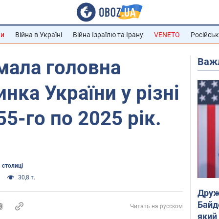
ни
Війна в Україні
Війна Ізраїлю та Ірану
VENETO
Російськ
Важ
мала головна
нка України у різні
55-го по 2025 рік.
 столиці
30,8 т.
Друж
Байд
Читать на русском
який