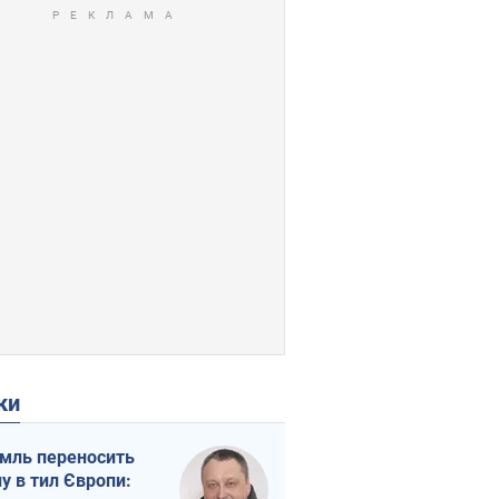
ки
мль переносить
ну в тил Європи: