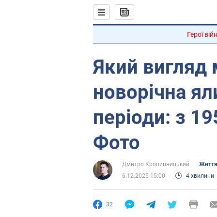
Герої вій
Який вигляд 
новорічна яли
періоди: з 19
Фото
Дмитро Кропивницький
Життя
6.12.2025 15:00
4 хвилини
32