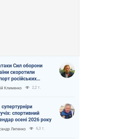
атаки Сил оборони
аїни скоротили
порт російських
топродуктів
2,2 т.
ій Клименко
 супертурніри
учіх: спортивний
ендар осені 2026 року
6,3 т.
сандр Липенко