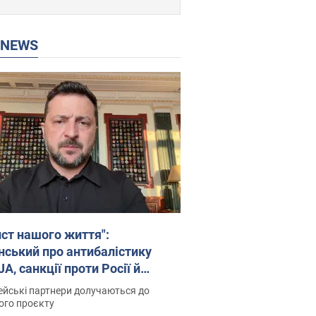
P NEWS
ист нашого життя":
нський про антибалістику
A, санкції проти Росії й
имку аграріїв. Відео
йські партнери долучаються до
ого проєкту