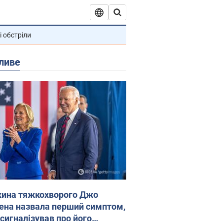
і обстріли
ливе
ина тяжкохворого Джо
ена назвала перший симптом,
 сигналізував про його