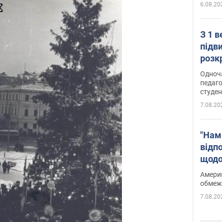
6.08.20
З 1 
підв
розк
Одноч
педаго
студен
7.08.20
"Нам
відп
щодо
Patri
Америк
обмеж
7.08.20