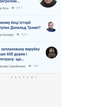
 загрозою
тична логістика
9,9 т.
ор Ягун
якому боці історії
тупає Дональд Трамп?
8,2 т.
ор Каспрук
 заплановану вирубку
ьше 600 дерев і
лотрасу: що
бувається на Теремках
165
ислав Самойленко
иєві