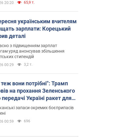
65,9 т.
26 20:20
вересня українським вчителям
ищать зарплати: Корецький
рив деталі
асно з підвищенням зарплат
гам уряд анонсував збільшення
тських стипендій
3,2 т.
26 00:29
 теж вони потрібні": Трамп
овів на прохання Зеленського
 передачі Україні ракет для
ot
анські запаси окремих боєприпасів
ені
696
26 00:59