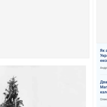
Як 
Укр
екс
наф
Андр
Два
Маг
кал
Олек