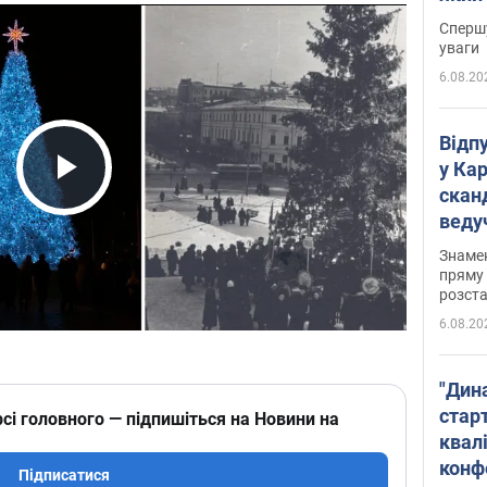
"агр
Спершу
уваги
6.08.20
Відп
у Ка
скан
Play Video
веду
захе
Знаме
пряму 
розста
6.08.20
"Дин
стар
сі головного — підпишіться на Новини на
квалі
конф
Підписатися