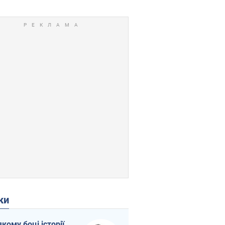
ки
якому боці історії