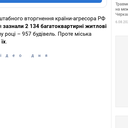
нети
Травм
Фото
на меж
Черка
табного вторгнення країни-агресора РФ
6.08.20
я
зазнали 2 134 багатоквартирні житлові
му році – 957 будівель. Проте міська
 їх
.
ідео дня