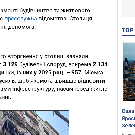
аменті будівництва та житлового
ає
пресслужба
відомства. Столиця
дна допомога.
TO
го вторгнення у столиці зазнали
я
3 129
будівель і споруд, зокрема
2 134
динки,
із них у 2025 році – 957
. Міська
усиль, щоб якомога швидше відновити
ми інфраструктуру, насамперед житло
енні.
Сили
Ярос
Зеле
У пром