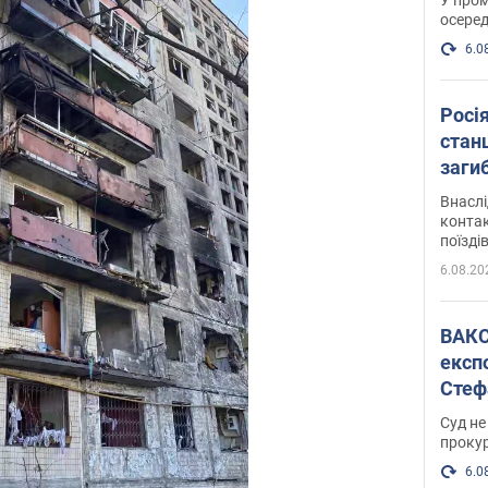
осеред
6.0
Росі
станц
загиб
Внасл
контак
поїзді
6.08.20
ВАКС обрав 
експ
Стеф
спра
Суд не
проку
6.0