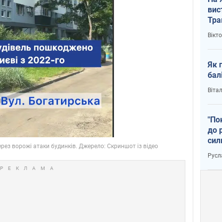
вис
Тра
Вікт
Як 
бал
Віта
"По
до 
сил
Русл