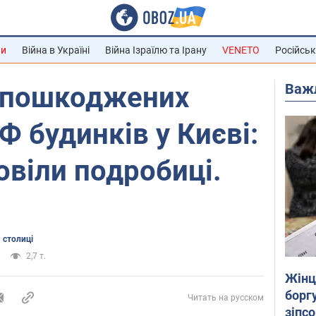
ни
Війна в Україні
Війна Ізраїлю та Ірану
VENETO
Російськ
Важ
 пошкоджених
Ф будинків у Києві:
віли подробиці.
 столиці
2,7 т.
Жінці
боргу
Читать на русском
зіпс