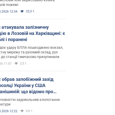
ків пожежі
22,3 т.
8.2026 12:54
я атакувала залізничну
ію в Лозовій на Харківщині: є
лі і поранені
ідок удару БПЛА пошкоджено вокзал,
тну мережу та рухомий склад, рух
в до станції тимчасово призупинили
2,5 т.
26 11:57
запобіжний захід
осолці України у США
анішиній: що відомо про
ву
 повністю задовольнив клопотання
ратури
6,6 т.
8.2026 12:22