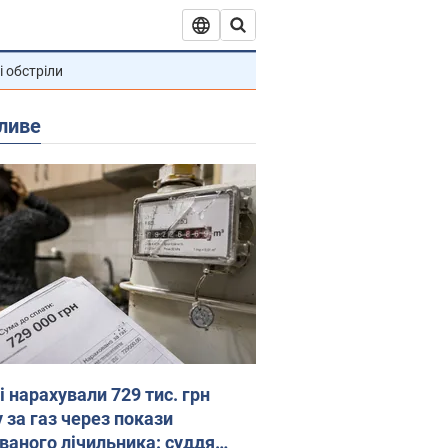
і обстріли
ливе
 нарахували 729 тис. грн
 за газ через покази
ованого лічильника: суддя