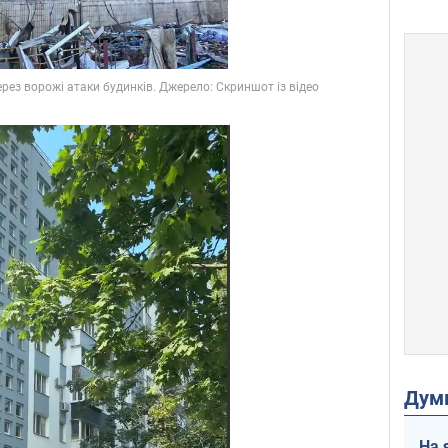
Дум
На 