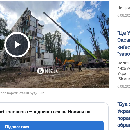
ухва
Чи тре
6.08.20
"Це У
Окса
київс
Play Video
"зазо
навіт
Як заз
знав,
письм
Україн
гено
РФ йо
6.08.20
"Був 
Укра
сі головного — підпишіться на Новини на
пора
обра
Підписатися