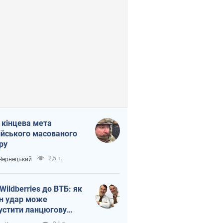
 кінцева мета
ійського масованого
ру
2,5 т.
 Чернецький
 Wildberries до ВТБ: як
н удар може
устити ланцюгову
кцію в Росії