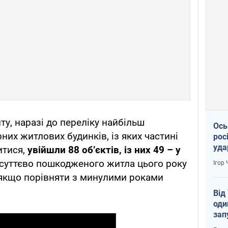
у, наразі до переліку найбільш
Ось
их житлових будинків, із яких частині
рос
уда
итися,
увійшли 88 об’єктів, із них 49 – у
ь суттєво пошкодженого житла цього року
Ігор
, якщо порівняти з минулими роками
Від
оди
зап
реа