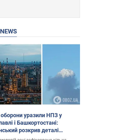
P NEWS
 оборони уразили НПЗ у
лавлі і Башкортостані:
нський розкрив деталі
операції. Фото і відео
исловій зоні зафіксовано кілька