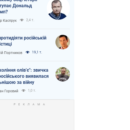
тупає Дональд
мп?
2,4 т.
ор Каспрук
протидіяти російській
істиці
19,1 т.
лій Портников
коління олів'є": звичка
російського виявилася
ьнішою за війну
1,0 т.
ан Горовий