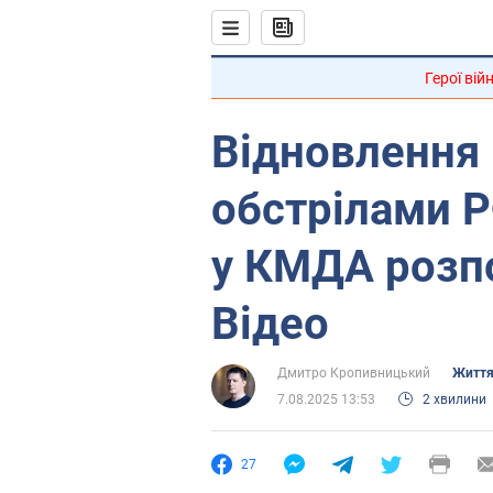
Герої вій
Відновлення
обстрілами Р
у КМДА розпо
Відео
Дмитро Кропивницький
Життя
7.08.2025 13:53
2 хвилини
27