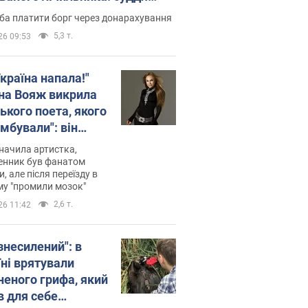
лив неочікуване рішення
ба платити борг через донарахування
5,3 т.
26 09:53
країна напала!"
на Вояж викрила
ького поета, якого
мбували": він
ь російської не
начила артистка,
 а тепер хоче
енник був фанатом
и, але після переїзду в
циду українців
му "промили мозок"
2,6 т.
26 11:42
знесилений": в
їні врятували
неного грифа, який
в для себе