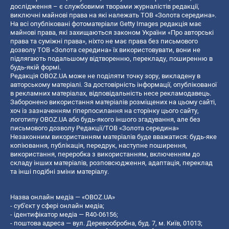
дослідження – є службовими творами журналістів редакції,
виключні майнові права на які належать ТОВ «Золота середина».
На всі опубліковані фотоматеріали Getty Images редакція має
майнові права, які захищаються законом України «Про авторські
права та суміжні права», ніхто не має права без письмового
дозволу ТОВ «Золота середина» їх використовувати, вони не
підлягають подальшому відтворенню, перекладу, поширенню в
будь-якій формі.
Редакція OBOZ.UA може не поділяти точку зору, викладену в
авторському матеріалі. За достовірність інформації, опублікованої
в рекламних матеріалах, відповідальність несе рекламодавець.
Заборонено використання матеріалів розміщених на цьому сайті,
хоч із зазначенням гіперпосилання на сторінку цього сайту,
логотипу OBOZ.UA або будь-якого іншого згадування, але без
письмового дозволу Редакції/ТОВ «Золота середина»
Незаконним використанням матеріалів буде вважатися: будь-яке
копiювання, публiкацiя, передрук, наступне поширення,
використання, переробка з використанням, включенням до
складу інших матеріалів, розповсюдження, адаптація, переклад
та інші подібні зміни матеріалу.
Назва онлайн медіа — «OBOZ.UA»
- суб'єкт у сфері онлайн медіа;
- ідентифікатор медіа — R40-06156;
- поштова адреса — вул. Деревообробна, буд. 7, м. Київ, 01013;