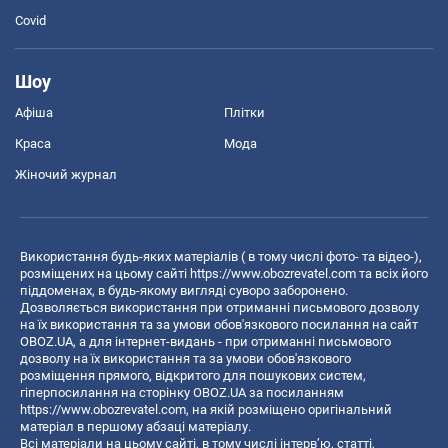
Covid
Шоу
Афіша
Плітки
Краса
Мода
Жіночий журнал
Використання будь-яких матеріалів ( в тому числі фото- та відео-),
розміщених на цьому сайті
https://www.obozrevatel.com
та всіх його
піддоменах, в будь-якому вигляді суворо заборонено.
Дозволяється використання при отриманні письмового дозволу
на їх використання та за умови обов'язкового посилання на сайт
OBOZ.UA, а для інтернет-видань - при отриманні письмового
дозволу на їх використання та за умови обов'язкового
розміщення прямого, відкритого для пошукових систем,
гіперпосилання на сторінку OBOZ.UA за посиланням
https://www.obozrevatel.com
, на якій розміщено оригінальний
матеріал в першому абзаці матеріалу.
Всі матеріали на цьому сайті, в тому числі інтерв’ю, статті,