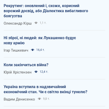
Рекрутинг: оновлений і, схоже, корисний
ворожий досвід, або Діалектика вибагливого
боягузтва
Олександр Кірш
1,1 т.
Ні зброї, ні людей: як Лукашенко будує
нову армію
Ігар Тишкевич
16,4 т.
Коли закінчиться війна?
Юрій Хрістензен
12,4 т.
Україна вступила в надзвичайний
економічний стан. Чи є світло вкінці тунелю?
Вадим Денисенко
9,8 т.