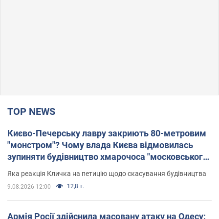
TOP NEWS
Києво-Печерську лавру закриють 80-метровим
"монстром"? Чому влада Києва відмовилась
зупиняти будівництво хмарочоса "московського
вірянина"
Яка реакція Кличка на петицію щодо скасування будівництва
12,8 т.
9.08.2026 12:00
Армія Росії здійснила масовану атаку на Одесу: