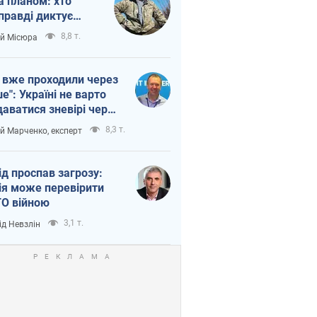
а планом: хто
правді диктує
п війни
8,8 т.
ій Місюра
 вже проходили через
ше": Україні не варто
даватися зневірі через
етний терор
8,3 т.
ій Марченко, експерт
ід проспав загрозу:
ія може перевірити
О війною
3,1 т.
ід Невзлін