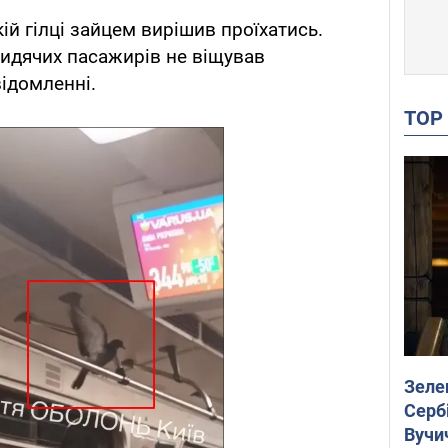
ій гілці зайцем вирішив проїхатись.
сидячих пасажирів не віщував
відомленні.
TO
Зеле
Сербі
Вучи