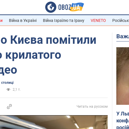
ни
Війна в Україні
Війна Ізраїлю та Ірану
VENETO
Російськ
Важ
ро Києва помітили
 крилатого
део
 столиці
а
2,1 т.
Читать на русском
У Ль
конф
росі