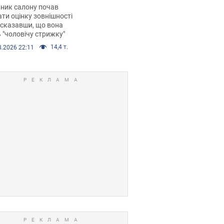
 хімієтерапії,
ник салону почав
орівся скандал.
ти оцінку зовнішності
 сказавши, що вона
 "чоловічу стрижку"
14,4 т.
8.2026 22:11