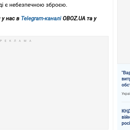
вді є небезпечною зброєю.
 у нас в
Telegram-каналі
OBOZ.UA та у
"Ва
вит
обс
вря
Укра
офі
КНД
вій
рос
пів