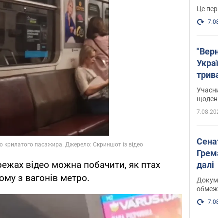
Це пер
7.0
"Верн
Украї
трив
карт
Учасн
щоденн
7.08.20
Сена
Грема
ежах відео можна побачити, як птах
далі
ному з вагонів метро.
Докуме
обмеж
7.0