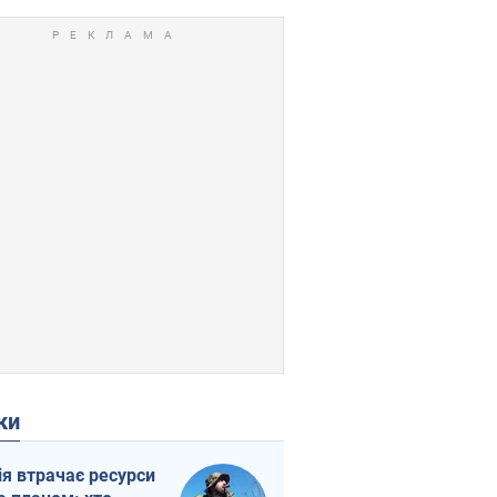
ки
ія втрачає ресурси