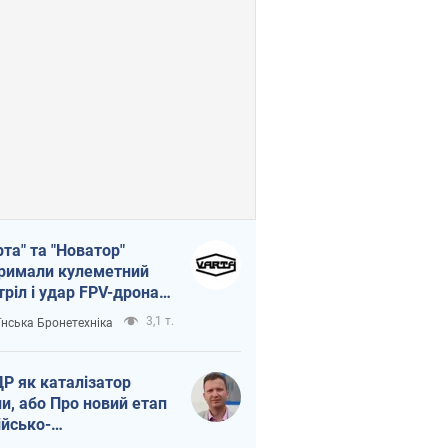
рта" та "Новатор"
римали кулеметний
тріл і удар FPV-дрона,
тувавши життя
3,1 т.
їнська Бронетехніка
церу ЗСУ
Р як каталізатор
ни, або Про новий етап
ійсько-
нічнокорейського