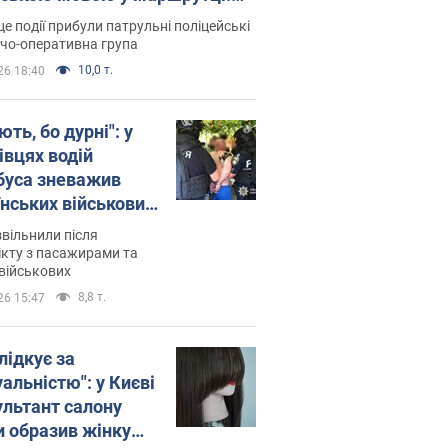
ція склала адмінпротокол.
це події прибули патрульні поліцейські
о
дчо-оперативна група
10,0 т.
26 18:40
ть, бо дурні": у
івцях водій
буса зневажив
їнських військових
латився. Відео
звільнили після
кту з пасажирами та
військових
8,8 т.
26 15:47
лідкує за
альністю": у Києві
ультант салону
и образив жінку