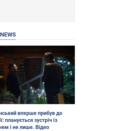
P NEWS
нський вперше прибув до
ї: планується зустріч із
чем і не лише. Відео