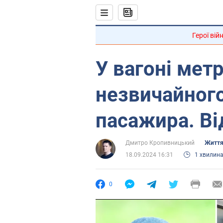
Герої вій
У вагоні мет
незвичайного
пасажира. Ві
Дмитро Кропивницький
Життя
18.09.2024 16:31
1 хвилин
0