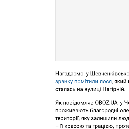
Нагадаємо, у Шевченківсько
зранку помітили лося
, який
сталась на вулиці Нагірній.
Як повідомляв OBOZ.UA, у Ч
проживають благородні олен
території, яку залишили л
– її красою та грацією, про