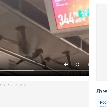
Дум
Рос