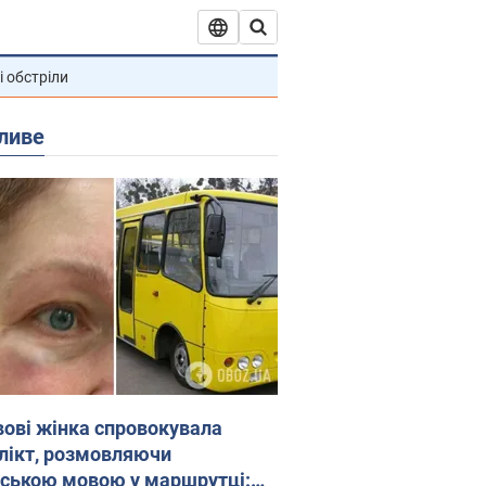
і обстріли
ливе
вові жінка спровокувала
лікт, розмовляючи
йською мовою у маршрутці: