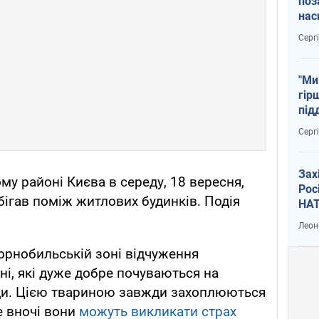
поз
нас
тем
Серг
"Ми
гір
під
рак
Серг
Зах
му районі Києва в середу, 18 вересня,
Рос
 бігав поміж житлових будинків. Подія
НАТ
Леон
орнобильській зоні відчуження
і, які дуже добре почуваються на
юди. Цією твариною завжди захоплюються
те вночі вони
можуть викликати страх