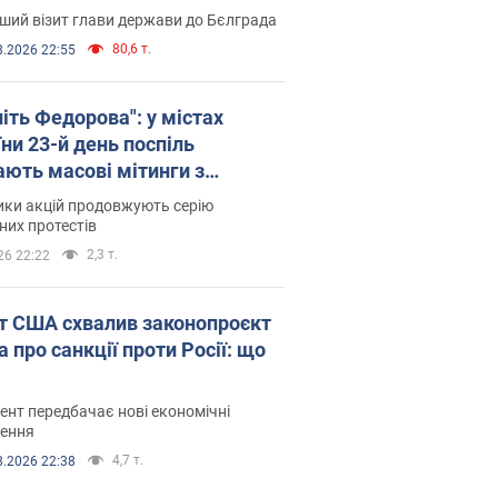
ший візит глави держави до Бєлграда
80,6 т.
8.2026 22:55
іть Федорова": у містах
ни 23-й день поспіль
ають масові мітинги з
онками. Фото і відео
ики акцій продовжують серію
их протестів
2,3 т.
26 22:22
т США схвалив законопроєкт
 про санкції проти Росії: що
нт передбачає нові економічні
ення
4,7 т.
8.2026 22:38