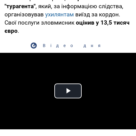
"турагента"
, який, за інформацією слідства,
організовував
ухилянтам
виїзд за кордон.
Свої послуги зловмисник
оцінив у 13,5 тисяч
євро
.
Відео дня
Play Video