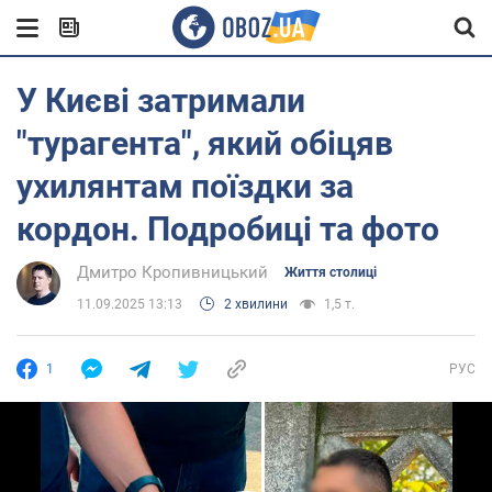
У Києві затримали
"турагента", який обіцяв
ухилянтам поїздки за
кордон. Подробиці та фото
Дмитро Кропивницький
Життя столиці
11.09.2025 13:13
2 хвилини
1,5 т.
1
РУС