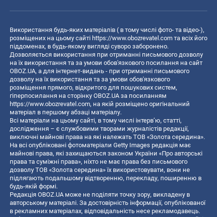
Використання будь-яких матеріалів ( в тому числі фото- та відео-),
розміщених на цьому сайті
https://www.obozrevatel.com
та всіх його
піддоменах, в будь-якому вигляді суворо заборонено.
Дозволяється використання при отриманні письмового дозволу
на їх використання та за умови обов'язкового посилання на сайт
OBOZ.UA, а для інтернет-видань - при отриманні письмового
дозволу на їх використання та за умови обов'язкового
розміщення прямого, відкритого для пошукових систем,
гіперпосилання на сторінку OBOZ.UA за посиланням
https://www.obozrevatel.com
, на якій розміщено оригінальний
матеріал в першому абзаці матеріалу.
Всі матеріали на цьому сайті, в тому числі інтерв’ю, статті,
дослідження – є службовими творами журналістів редакції,
виключні майнові права на які належать ТОВ «Золота середина».
На всі опубліковані фотоматеріали Getty Images редакція має
майнові права, які захищаються законом України «Про авторські
права та суміжні права», ніхто не має права без письмового
дозволу ТОВ «Золота середина» їх використовувати, вони не
підлягають подальшому відтворенню, перекладу, поширенню в
будь-якій формі.
Редакція OBOZ.UA може не поділяти точку зору, викладену в
авторському матеріалі. За достовірність інформації, опублікованої
в рекламних матеріалах, відповідальність несе рекламодавець.