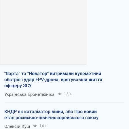
"Варта" та "Новатор" витримали кулеметний
обстріл і удар FPV-дрона, врятувавши життя
офіцеру ЗСУ
Українська Бронетехніка
1,3 т.
КНДР як каталізатор війни, або Про новий
етап російсько-північнокорейського союзу
Олексій Кущ
1,6 т.