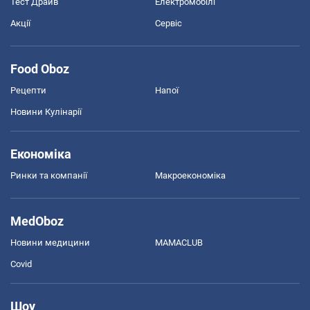
Тест Драйв
Електромобілі
Акції
Сервіс
Food Oboz
Рецепти
Напої
Новини Кулінарії
Економіка
Ринки та компанії
Макроекономіка
MedOboz
Новини медицини
MAMACLUB
Covid
Шоу