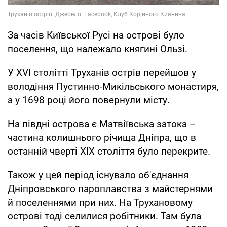
За часів Київської Русі на острові було
поселення, що належало княгині Ользі.
У XVI столітті Труханів острів перейшов у
володіння Пустинно-Микільського монастиря,
а у 1698 році його повернули місту.
На півдні острова є Матвіївська затока –
частина колишнього річища Дніпра, що в
останній чверті XIX століття було перекрите.
Також у цей період існувало об'єднання
Дніпровського пароплавства з майстернями
й поселеннями при них. На Трухановому
острові тоді селилися робітники. Там була