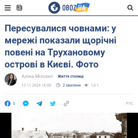
Пересувалися човнами: у
мережі показали щорічні
повені на Трухановому
острові в Києві. Фото
Аліна Мілсент
Життя столиці
13.11.2024 16:00
2 хвилини
1,0 т.
0
РУС