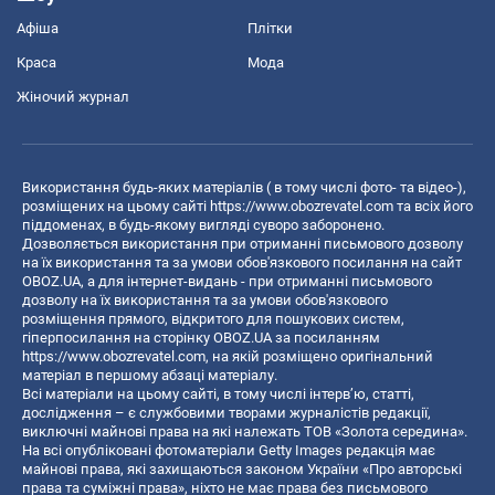
Афіша
Плітки
Краса
Мода
Жіночий журнал
Використання будь-яких матеріалів ( в тому числі фото- та відео-),
розміщених на цьому сайті
https://www.obozrevatel.com
та всіх його
піддоменах, в будь-якому вигляді суворо заборонено.
Дозволяється використання при отриманні письмового дозволу
на їх використання та за умови обов'язкового посилання на сайт
OBOZ.UA, а для інтернет-видань - при отриманні письмового
дозволу на їх використання та за умови обов'язкового
розміщення прямого, відкритого для пошукових систем,
гіперпосилання на сторінку OBOZ.UA за посиланням
https://www.obozrevatel.com
, на якій розміщено оригінальний
матеріал в першому абзаці матеріалу.
Всі матеріали на цьому сайті, в тому числі інтерв’ю, статті,
дослідження – є службовими творами журналістів редакції,
виключні майнові права на які належать ТОВ «Золота середина».
На всі опубліковані фотоматеріали Getty Images редакція має
майнові права, які захищаються законом України «Про авторські
права та суміжні права», ніхто не має права без письмового