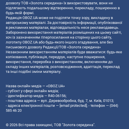
дозволу ТОВ «Золота середина» їх використовувати, вони не
підлягають подальшому відтворенню, перекладу, поширенню в
будь-якій формі.
Редакція OBOZ.UA може не поділяти точку зору, викладену в
авторському матеріалі. За достовірність інформації, опублікованої
в рекламних матеріалах, відповідальність несе рекламодавець.
Заборонено використання матеріалів розміщених на цьому сайті,
хоч із зазначенням гіперпосилання на сторінку цього сайту,
логотипу OBOZ.UA або будь-якого іншого згадування, але без
письмового дозволу Редакції/ТОВ «Золота середина»
Незаконним використанням матеріалів буде вважатися: будь-яке
копiювання, публiкацiя, передрук, наступне поширення,
використання, переробка з використанням, включенням до
складу інших матеріалів, розповсюдження, адаптація, переклад
та інші подібні зміни матеріалу.
Назва онлайн медіа — «OBOZ.UA»
- суб'єкт у сфері онлайн медіа;
- ідентифікатор медіа — R40-06156;
- поштова адреса — вул. Деревообробна, буд. 7, м. Київ, 01013;
- адреса електронної пошти —
[email protected]
; - телефон — (044)
585 46 20
© 2026 Всі права захищені, ТОВ "Золота середина".