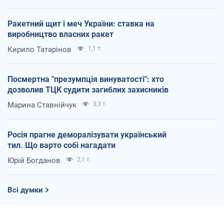
Ракетний щит і меч України: ставка на
виробництво власних ракет
Кирило Татарінов
1,1 т.
Посмертна "презумпція винуватості": хто
дозволив ТЦК судити загиблих захисників
Марина Ставнійчук
3,3 т.
Росія прагне деморалізувати український
тил. Що варто собі нагадати
Юрій Богданов
2,1 т.
Всі думки