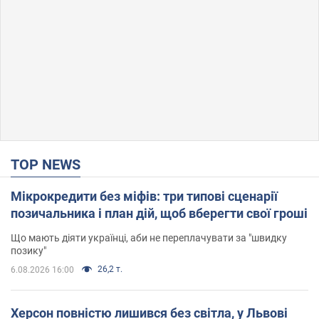
TOP NEWS
Мікрокредити без міфів: три типові сценарії
позичальника і план дій, щоб вберегти свої гроші
Що мають діяти українці, аби не переплачувати за "швидку
позику"
26,2 т.
6.08.2026 16:00
Херсон повністю лишився без світла, у Львові