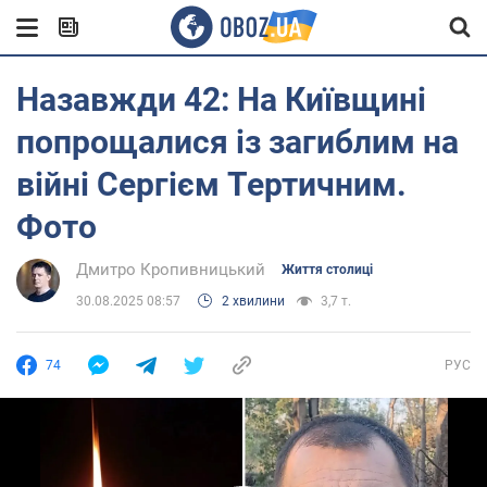
Назавжди 42: На Київщині
попрощалися із загиблим на
війні Сергієм Тертичним.
Фото
Дмитро Кропивницький
Життя столиці
30.08.2025 08:57
2 хвилини
3,7 т.
74
РУС