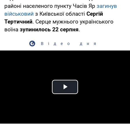
районі населеного пункту Часів Яр
загинув
військовий
з Київської області
Сергій
Тертичний
. Серце мужнього українського
воїна
зупинилось 22 серпня
.
Відео дня
Play Video