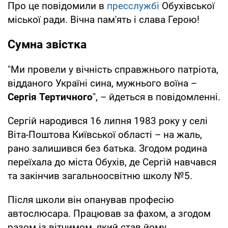
Про це повідомили в
пресслужбі
Обухівської
міської ради. Вічна пам'ять і слава Герою!
Сумна звістка
"Ми провели у вічність справжнього патріота,
відданого Україні сина, мужнього воїна –
Сергія Тертичного
", – йдеться в повідомленні.
Сергій народився 16 липня 1983 року у селі
Віта-Поштова Київської області – на жаль,
рано залишився без батька. Згодом родина
переїхала до міста Обухів, де Сергій навчався
та закінчив загальноосвітню школу №5.
Після школи він опанував професію
автослюсара. Працював за фахом, а згодом
разом із вітчимом, який став йому