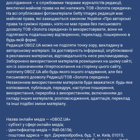
дослідження – є службовими творами журналістів редакції,
виключні майнові права на які належать ТОВ «Золота середина».
На всі опубліковані фотоматеріали Getty Images редакція має
майнові права, які захищаються законом України «Про авторські
права та суміжні права», ніхто не має права без письмового
дозволу ТОВ «Золота середина» їх використовувати, вони не
підлягають подальшому відтворенню, перекладу, поширенню в
будь-якій формі.
Редакція OBOZ.UA може не поділяти точку зору, викладену в
авторському матеріалі. За достовірність інформації, опублікованої
в рекламних матеріалах, відповідальність несе рекламодавець.
Заборонено використання матеріалів розміщених на цьому сайті,
хоч із зазначенням гіперпосилання на сторінку цього сайту,
логотипу OBOZ.UA або будь-якого іншого згадування, але без
письмового дозволу Редакції/ТОВ «Золота середина»
Незаконним використанням матеріалів буде вважатися: будь-яке
копiювання, публiкацiя, передрук, наступне поширення,
використання, переробка з використанням, включенням до
складу інших матеріалів, розповсюдження, адаптація, переклад
та інші подібні зміни матеріалу.
Назва онлайн медіа — «OBOZ.UA»
- суб'єкт у сфері онлайн медіа;
- ідентифікатор медіа — R40-06156;
- поштова адреса — вул. Деревообробна, буд. 7, м. Київ, 01013;