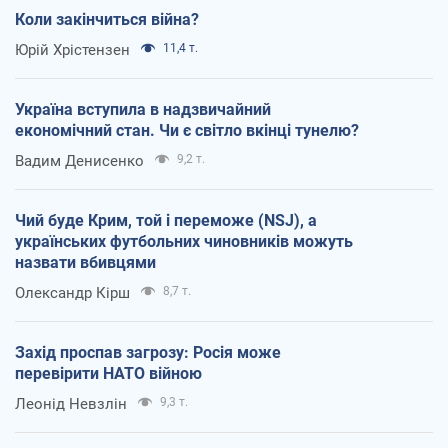
Коли закінчиться війна?
Юрій Хрістензен
11,4 т.
Україна вступила в надзвичайний
економічний стан. Чи є світло вкінці тунелю?
Вадим Денисенко
9,2 т.
Чий буде Крим, той і переможе (NSJ), а
українських футбольних чиновників можуть
назвати вбивцями
Олександр Кірш
8,7 т.
Захід проспав загрозу: Росія може
перевірити НАТО війною
Леонід Невзлін
9,3 т.