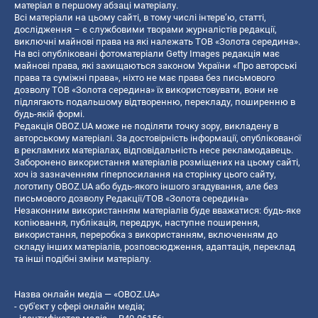
матеріал в першому абзаці матеріалу.
Всі матеріали на цьому сайті, в тому числі інтерв’ю, статті,
дослідження – є службовими творами журналістів редакції,
виключні майнові права на які належать ТОВ «Золота середина».
На всі опубліковані фотоматеріали Getty Images редакція має
майнові права, які захищаються законом України «Про авторські
права та суміжні права», ніхто не має права без письмового
дозволу ТОВ «Золота середина» їх використовувати, вони не
підлягають подальшому відтворенню, перекладу, поширенню в
будь-якій формі.
Редакція OBOZ.UA може не поділяти точку зору, викладену в
авторському матеріалі. За достовірність інформації, опублікованої
в рекламних матеріалах, відповідальність несе рекламодавець.
Заборонено використання матеріалів розміщених на цьому сайті,
хоч із зазначенням гіперпосилання на сторінку цього сайту,
логотипу OBOZ.UA або будь-якого іншого згадування, але без
письмового дозволу Редакції/ТОВ «Золота середина»
Незаконним використанням матеріалів буде вважатися: будь-яке
копiювання, публiкацiя, передрук, наступне поширення,
використання, переробка з використанням, включенням до
складу інших матеріалів, розповсюдження, адаптація, переклад
та інші подібні зміни матеріалу.
Назва онлайн медіа — «OBOZ.UA»
- суб'єкт у сфері онлайн медіа;