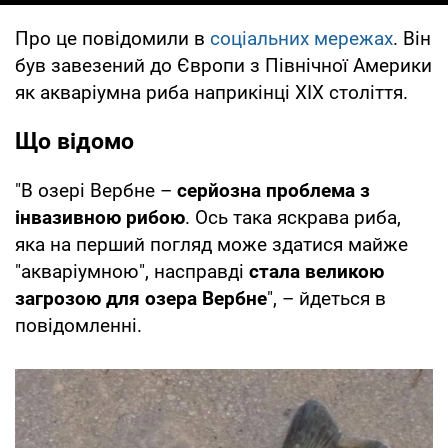
Про це повідомили в
соціальних мережах
. Він
був завезений до Європи з Північної Америки
як акваріумна риба наприкінці ХІХ століття.
Що відомо
"В озері Вербне –
серйозна проблема з
інвазивною рибою
. Ось така яскрава риба,
яка на перший погляд може здатися майже
"акваріумною", насправді
стала великою
загрозою для озера Вербне
", – йдеться в
повідомленні.