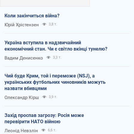
Коли закінчиться війна?
Юрій Хрістензен
3,8 т.
Україна вступила в надзвичайний
економічний стан. Чи є світло вкінці тунелю?
Вадим Денисенко
3,3 т.
Чий буде Крим, той і переможе (NSJ), а
українських футбольних чиновників можуть
назвати вбивцями
Олександр Кірш
3,9 т.
Захід проспав загрозу: Росія може
перевірити НАТО війною
Леонід Невзлін
6,6 т.