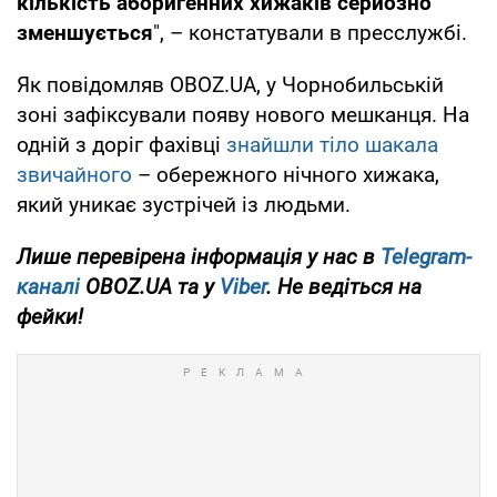
кількість аборигенних хижаків серйозно
зменшується
", – констатували в пресслужбі.
Як повідомляв OBOZ.UA, у Чорнобильській
зоні зафіксували появу нового мешканця. На
одній з доріг фахівці
знайшли тіло шакала
звичайного
– обережного нічного хижака,
який уникає зустрічей із людьми.
Лише перевірена інформація у нас в
Telegram-
каналі
OBOZ.UA та у
Viber
. Не ведіться на
фейки!