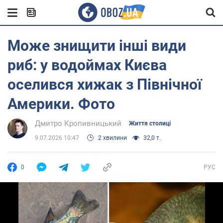
Може знищити інші види
риб: у водоймах Києва
оселився хижак з Північної
Америки. Фото
Дмитро Кропивницький
Життя столиці
9.07.2026 10:47
2 хвилини
32,0 т.
0
РУС