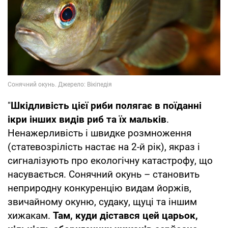
"
Шкідливість цієї риби полягає в поїданні
ікри інших видів риб та їх мальків
.
Ненажерливість і швидке розмноження
(статевозрілість настає на 2-й рік), якраз і
сигналізують про екологічну катастрофу, що
насувається. Сонячний окунь – становить
неприродну конкуренцію видам йоржів,
звичайному окуню, судаку, щуці та іншим
хижакам.
Там, куди дістався цей царьок,