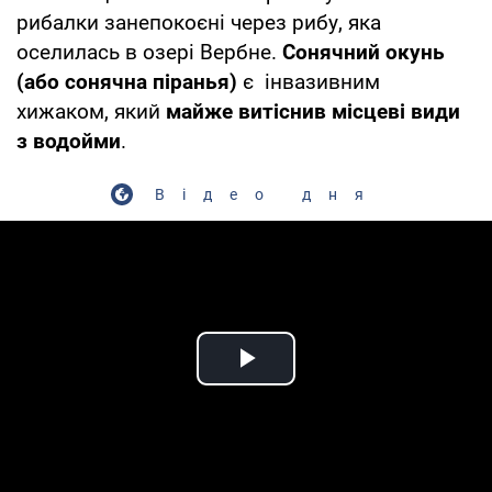
рибалки занепокоєні через рибу, яка
оселилась в озері Вербне.
Сонячний окунь
(або сонячна піранья)
є інвазивним
хижаком, який
майже витіснив місцеві види
з водойми
.
Відео дня
Play Video