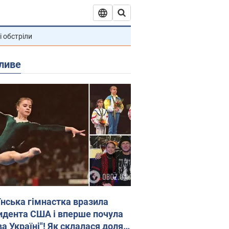
і обстріли
ливе
їнська гімнастка вразила
идента США і вперше почула
а Україні"! Як склалася доля