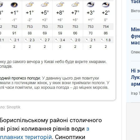
тає
і Пу
Вікт
Мін
фун
мас
Олек
Ні 
Лук
арм
Ігар
а Бориспільському районі столичного
ві різкі коливання рівнів води
з
плавних територій
. Синоптики