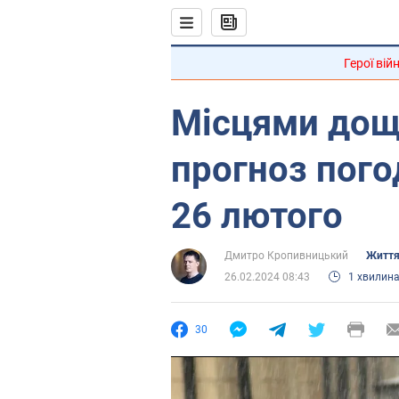
Герої вій
Місцями дощ 
прогноз пого
26 лютого
Дмитро Кропивницький
Життя
26.02.2024 08:43
1 хвилин
30