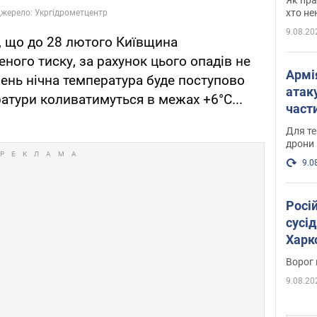
хто не
9.08.20
, що до 28 лютого Київщина
ного тиску, за рахунок цього опадів не
Армі
нень нічна температура буде поступово
атаку
ратури коливатимуться в межах +6°С...
части
Фото
Для те
дрони
9.0
Росі
сусід
Харко
пост
Ворог 
9.08.20