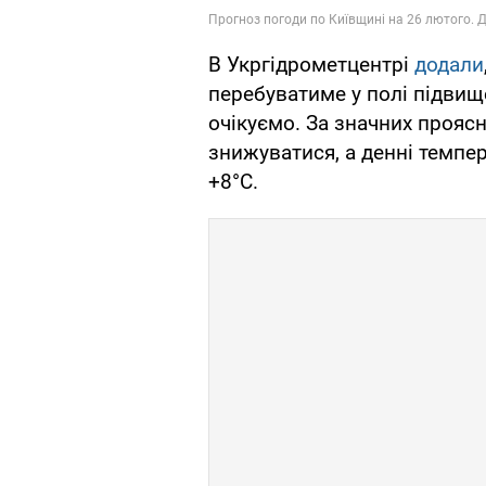
В Укргідрометцентрі
додали
перебуватиме у полі підвище
очікуємо. За значних прояс
знижуватися, а денні темпе
+8°С.