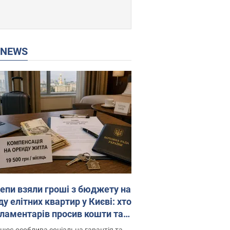
P NEWS
епи взяли гроші з бюджету на
у елітних квартир у Києві: хто
рламентарів просив кошти та
оселився
цює особлива соціальна гарантія та