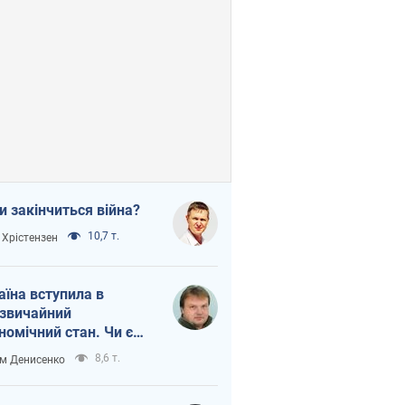
и закінчиться війна?
10,7 т.
 Хрістензен
аїна вступила в
звичайний
номічний стан. Чи є
тло вкінці тунелю?
8,6 т.
м Денисенко