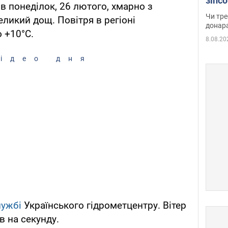
зіпс
 в понеділок, 26 лютого, хмарно з
судд
Чи тре
ликий дощ. Повітря в регіоні
неоч
донар
 +10°С.
8.08.20
ідео дня
лужбі
Українського гідрометцентру. Вітер
в на секунду.