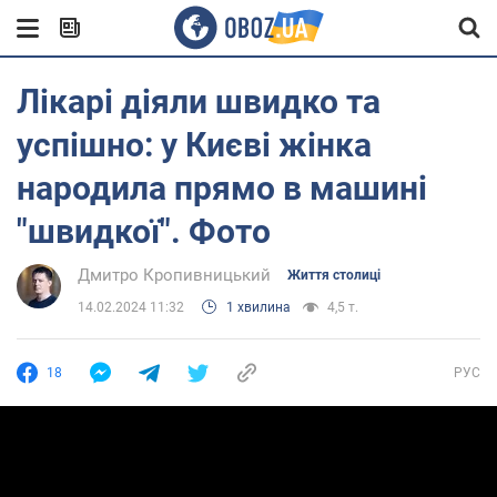
Лікарі діяли швидко та
успішно: у Києві жінка
народила прямо в машині
"швидкої". Фото
Дмитро Кропивницький
Життя столиці
14.02.2024 11:32
1 хвилина
4,5 т.
18
РУС