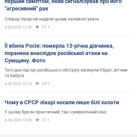
перший симптом, який сигналізував про його
"агресивний" рак
Спершу лікарі не надали цьому належної уваги
9,7 т.
6.08.2026 12:46
Її вбила Росія: померла 13-річна дівчинка,
поранена внаслідок російської атаки на
Сумщину. Фото
Того дня під час російського обстрілу загинули її брат, вітчим
та бабуся
8,8 т.
6.08.2026 12:13
Чому в СРСР лікарі носили лише білі халати
У цьому був як практичний, так і символічний сенс
2,1 т.
6.08.2026 13:00