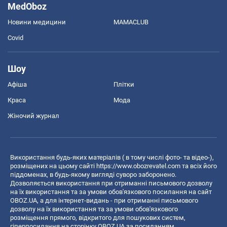
MedOboz
Новини медицини
MAMACLUB
Covid
Шоу
Афіша
Плітки
Краса
Мода
Жіночий журнал
Використання будь-яких матеріалів ( в тому числі фото- та відео-),
розміщених на цьому сайті
https://www.obozrevatel.com
та всіх його
піддоменах, в будь-якому вигляді суворо заборонено.
Дозволяється використання при отриманні письмового дозволу
на їх використання та за умови обов'язкового посилання на сайт
OBOZ.UA, а для інтернет-видань - при отриманні письмового
дозволу на їх використання та за умови обов'язкового
розміщення прямого, відкритого для пошукових систем,
гіперпосилання на сторінку OBOZ.UA за посиланням