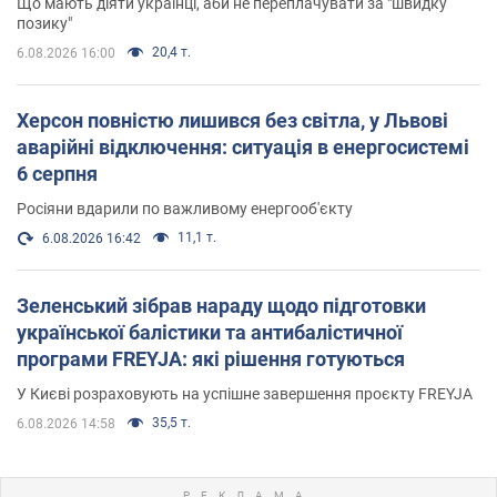
Що мають діяти українці, аби не переплачувати за "швидку
позику"
20,4 т.
6.08.2026 16:00
Херсон повністю лишився без світла, у Львові
аварійні відключення: ситуація в енергосистемі
6 серпня
Росіяни вдарили по важливому енергооб'єкту
11,1 т.
6.08.2026 16:42
Зеленський зібрав нараду щодо підготовки
української балістики та антибалістичної
програми FREYJA: які рішення готуються
У Києві розраховують на успішне завершення проєкту FREYJA
35,5 т.
6.08.2026 14:58