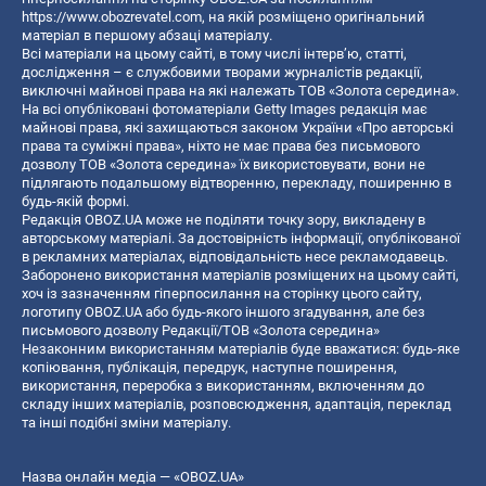
https://www.obozrevatel.com
, на якій розміщено оригінальний
матеріал в першому абзаці матеріалу.
Всі матеріали на цьому сайті, в тому числі інтерв’ю, статті,
дослідження – є службовими творами журналістів редакції,
виключні майнові права на які належать ТОВ «Золота середина».
На всі опубліковані фотоматеріали Getty Images редакція має
майнові права, які захищаються законом України «Про авторські
права та суміжні права», ніхто не має права без письмового
дозволу ТОВ «Золота середина» їх використовувати, вони не
підлягають подальшому відтворенню, перекладу, поширенню в
будь-якій формі.
Редакція OBOZ.UA може не поділяти точку зору, викладену в
авторському матеріалі. За достовірність інформації, опублікованої
в рекламних матеріалах, відповідальність несе рекламодавець.
Заборонено використання матеріалів розміщених на цьому сайті,
хоч із зазначенням гіперпосилання на сторінку цього сайту,
логотипу OBOZ.UA або будь-якого іншого згадування, але без
письмового дозволу Редакції/ТОВ «Золота середина»
Незаконним використанням матеріалів буде вважатися: будь-яке
копiювання, публiкацiя, передрук, наступне поширення,
використання, переробка з використанням, включенням до
складу інших матеріалів, розповсюдження, адаптація, переклад
та інші подібні зміни матеріалу.
Назва онлайн медіа — «OBOZ.UA»