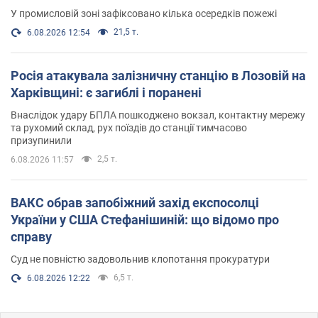
У промисловій зоні зафіксовано кілька осередків пожежі
21,5 т.
6.08.2026 12:54
Росія атакувала залізничну станцію в Лозовій на
Харківщині: є загиблі і поранені
Внаслідок удару БПЛА пошкоджено вокзал, контактну мережу
та рухомий склад, рух поїздів до станції тимчасово
призупинили
2,5 т.
6.08.2026 11:57
ВАКС обрав запобіжний захід експосолці
України у США Стефанішиній: що відомо про
справу
Суд не повністю задовольнив клопотання прокуратури
6,5 т.
6.08.2026 12:22