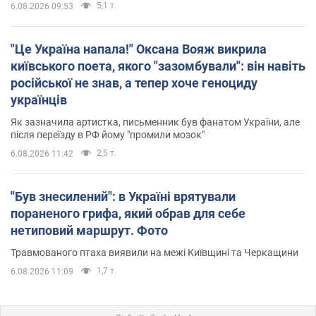
5,1 т.
6.08.2026 09:53
"Це Україна напала!" Оксана Вояж викрила
київського поета, якого "зазомбували": він навіть
російської не знав, а тепер хоче геноциду
українців
Як зазначила артистка, письменник був фанатом України, але
після переїзду в РФ йому "промили мозок"
2,5 т.
6.08.2026 11:42
"Був знесилений": в Україні врятували
пораненого грифа, який обрав для себе
нетиповий маршрут. Фото
Травмованого птаха виявили на межі Київщині та Черкащини
1,7 т.
6.08.2026 11:09