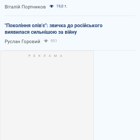
Віталій Портников
19,0 т.
"Покоління олів'є": звичка до російського
виявилася сильнішою за війну
Руслан Горовий
951