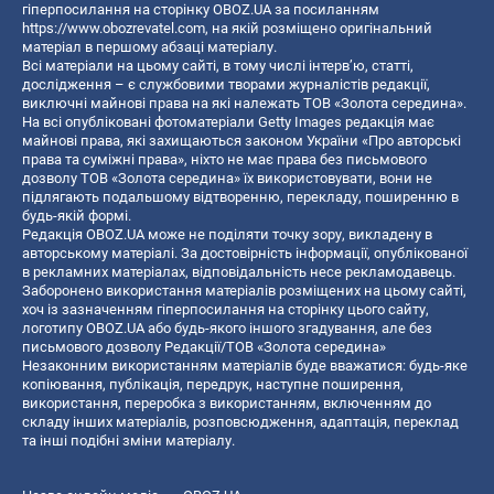
гіперпосилання на сторінку OBOZ.UA за посиланням
https://www.obozrevatel.com
, на якій розміщено оригінальний
матеріал в першому абзаці матеріалу.
Всі матеріали на цьому сайті, в тому числі інтерв’ю, статті,
дослідження – є службовими творами журналістів редакції,
виключні майнові права на які належать ТОВ «Золота середина».
На всі опубліковані фотоматеріали Getty Images редакція має
майнові права, які захищаються законом України «Про авторські
права та суміжні права», ніхто не має права без письмового
дозволу ТОВ «Золота середина» їх використовувати, вони не
підлягають подальшому відтворенню, перекладу, поширенню в
будь-якій формі.
Редакція OBOZ.UA може не поділяти точку зору, викладену в
авторському матеріалі. За достовірність інформації, опублікованої
в рекламних матеріалах, відповідальність несе рекламодавець.
Заборонено використання матеріалів розміщених на цьому сайті,
хоч із зазначенням гіперпосилання на сторінку цього сайту,
логотипу OBOZ.UA або будь-якого іншого згадування, але без
письмового дозволу Редакції/ТОВ «Золота середина»
Незаконним використанням матеріалів буде вважатися: будь-яке
копiювання, публiкацiя, передрук, наступне поширення,
використання, переробка з використанням, включенням до
складу інших матеріалів, розповсюдження, адаптація, переклад
та інші подібні зміни матеріалу.