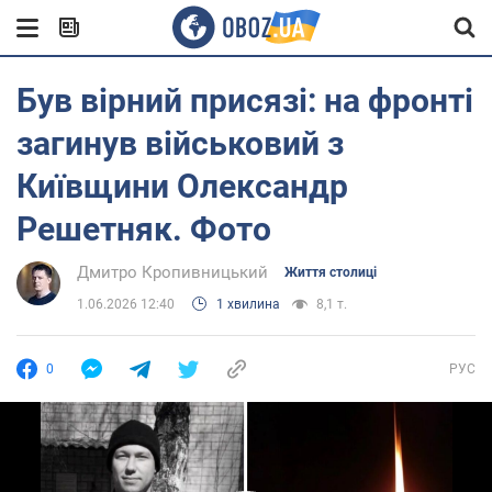
Був вірний присязі: на фронті
загинув військовий з
Київщини Олександр
Решетняк. Фото
Дмитро Кропивницький
Життя столиці
1.06.2026 12:40
1 хвилина
8,1 т.
0
РУС