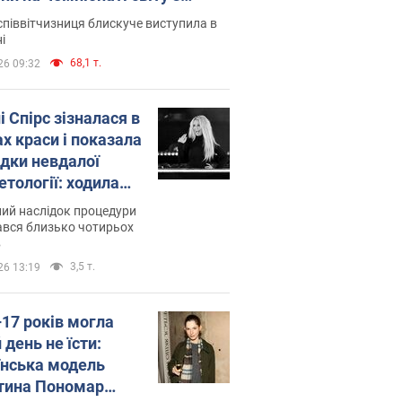
ї атлетики U20. Відео
піввітчизниця блискуче виступила в
і
68,1 т.
26 09:32
і Спірс зізналася в
х краси і показала
ідки невдалої
етології: ходила
майже місяць
ий наслідок процедури
ався близько чотирьох
в
3,5 т.
26 13:19
–17 років могла
 день не їсти:
їнська модель
тина Пономар