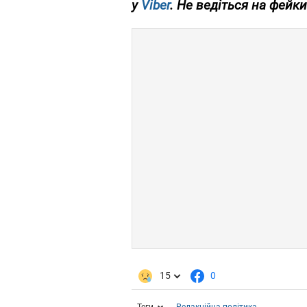
у
Viber
. Не ведіться на фейки
15
0