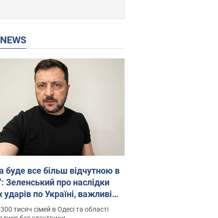
P NEWS
а буде все більш відчутною в
": Зеленський про наслідки
 ударів по Україні, важливі
 й атаки по об'єктах ворога.
300 тисяч сімей в Одесі та області
о
алися без електрики