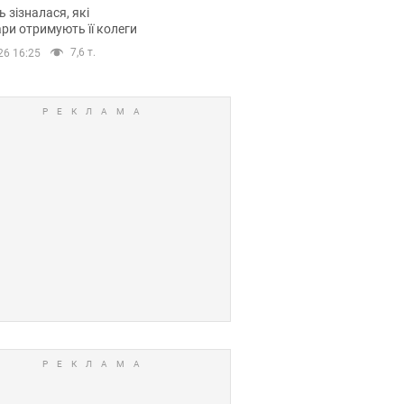
овіла про страшний
 зізналася, які
модельної кар’єри
ри отримують її колеги
7,6 т.
26 16:25