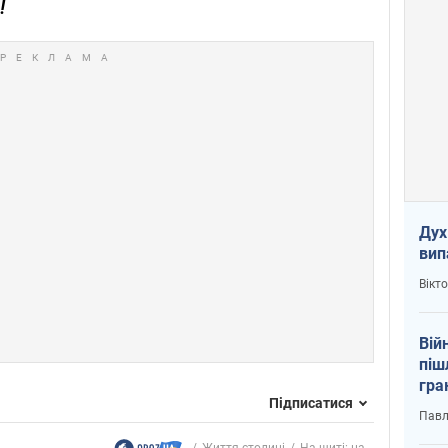
!
Дух
вип
Вікт
Вій
піш
гра
Підписатися
юту
Павл