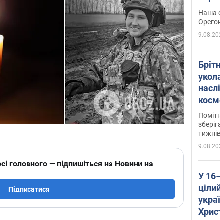
легко
Наша с
Орегон
9.08.20
Брітн
укола
насл
косм
так 
Помітн
зберіг
тижні
9.08.20
сі головного — підпишіться на Новини на
У 16
цілий
Підписатися
укра
Хрис