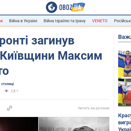
ни
Війна в Україні
Війна Ізраїлю та Ірану
VENETO
Російськ
Важ
ронті загинув
з Київщини Максим
то
 столиці
2,8 т.
Читать на русском
Крас
вигр
Украї