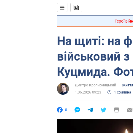
Герої вій
На щиті: на ф
військовий 
Куцмида. Фо
Дмитро Кропивницький
Життя
1.06.2026 09:23
1 хвилина
0