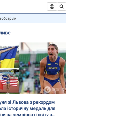
і обстріли
ливе
уня зі Львова з рекордом
ала історичну медаль для
ни на чемпіонаті світу з