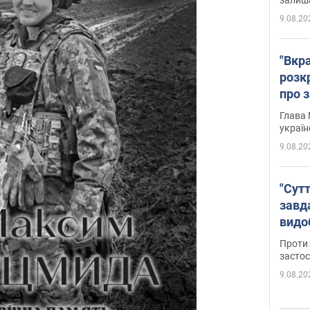
9.08.20
"Вкра
розк
про з
Глава 
україн
9.08.20
"Сутт
завд
видо
майд
Проти 
засто
9.08.20