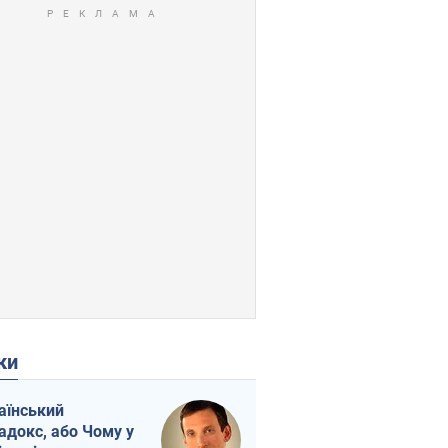
ки
аїнський
адокс, або Чому у