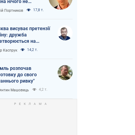
іна нічого не
шло з Україною
17,8 т.
лій Портников
ква висуває претензії
іну: дружба
етворюється на
ежність Росії від
14,2 т.
ор Каспрук
таю
мль розпочав
готовку до свого
таннього ривку"
4,2 т.
янтин Машовець