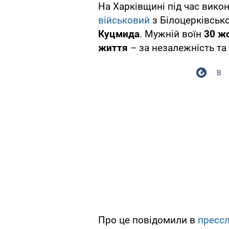
На Харківщині під час вик
військовий
з Білоцерківсько
Куцмида
. Мужній воїн
30 ж
життя
– за незалежність та 
В
Про це повідомили в
пресс