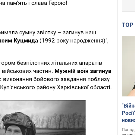
на пам'ять і слава Герою!
TO
римала сумну звістку – загинув наш
ксим Куцмида
(1992 року народження)",
тором безпілотних літальних апаратів –
з військових частин.
Мужній воїн загинув
с виконання бойового завдання поблизу
Куп'янського району Харківської області.
"Війн
Росії
нових
звіти
Понад 
Віде
залиш