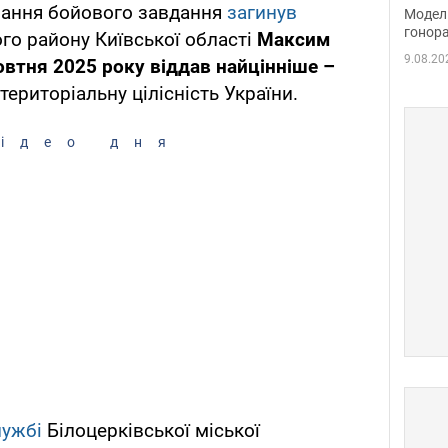
розп
онання бойового завдання
загинув
Модель
бік 
гонора
го району Київської області
Максим
9.08.20
овтня 2025 року віддав найцінніше –
територіальну цілісність України.
ідео дня
лужбі
Білоцерківської міської