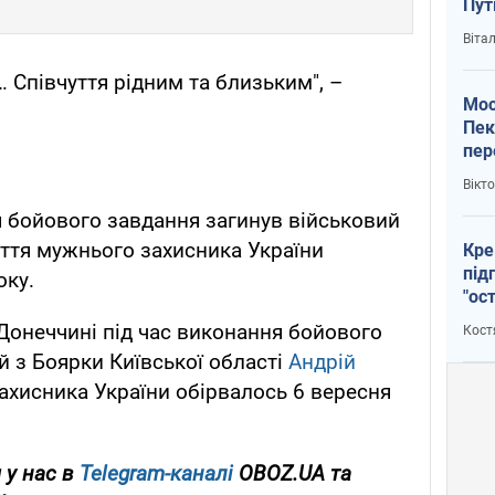
Пут
вий
Віта
 Співчуття рідним та близьким", –
Мос
Пек
пер
зал
Вікт
Ки
я бойового завдання загинув військовий
иття мужнього захисника України
Кре
під
оку.
"ос
Донеччині під час виконання бойового
Кост
й з Боярки Київської області
Андрій
ахисника України обірвалось 6 вересня
 у нас в
Telegram-каналі
OBOZ.UA та