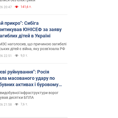
141,6 т.
26 20:47
й прикро": Сибіга
ритикував ЮНІСЕФ за заяву
агиблих дітей в Україні
МЗС наголосив, що причиною загибелі
ських дітей є війна, яку розв'язала РФ
9,0 т.
26 22:51
єві руйнування": Росія
ала масованого удару по
бувних активах і буровому
анчику "Укрнафти"
видобувної інфраструктури ворог
сував десятки БПЛА
7,6 т.
26 21:58