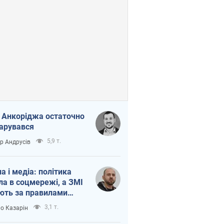
 Анкоріджа остаточно
арувався
5,9 т.
ор Андрусів
на і медіа: політика
ла в соцмережі, а ЗМІ
ють за правилами
б
3,1 т.
о Казарін