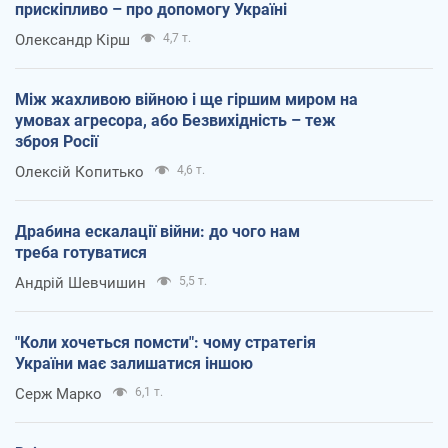
прискіпливо – про допомогу Україні
Олександр Кірш
4,7 т.
Між жахливою війною і ще гіршим миром на
умовах агресора, або Безвихідність – теж
зброя Росії
Олексій Копитько
4,6 т.
Драбина ескалації війни: до чого нам
треба готуватися
Андрій Шевчишин
5,5 т.
"Коли хочеться помсти": чому стратегія
України має залишатися іншою
Серж Марко
6,1 т.