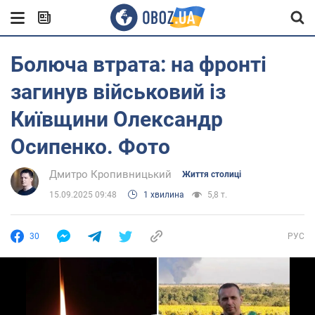
Болюча втрата: на фронті
загинув військовий із
Київщини Олександр
Осипенко. Фото
Дмитро Кропивницький
Життя столиці
15.09.2025 09:48
1 хвилина
5,8 т.
30
РУС