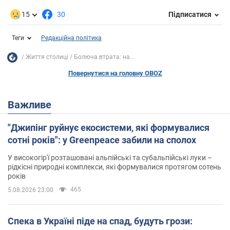
15
30
Підписатися
Теги
Редакційна політика
Життя столиці
Болюча втрата: на...
Повернутися на головну OBOZ
Важливе
"Джипінг руйнує екосистеми, які формувалися
сотні років": у Greenpeace забили на сполох
У високогір'ї розташовані альпійські та субальпійські луки –
рідкісні природні комплекси, які формувалися протягом сотень
років
465
5.08.2026 23:00
Спека в Україні піде на спад, будуть грози: