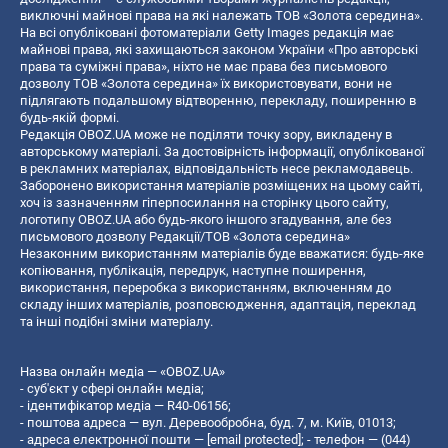
виключні майнові права на які належать ТОВ «Золота середина».
На всі опубліковані фотоматеріали Getty Images редакція має
майнові права, які захищаються законом України «Про авторські
права та суміжні права», ніхто не має права без письмового
дозволу ТОВ «Золота середина» їх використовувати, вони не
підлягають подальшому відтворенню, перекладу, поширенню в
будь-якій формі.
Редакція OBOZ.UA може не поділяти точку зору, викладену в
авторському матеріалі. За достовірність інформації, опублікованої
в рекламних матеріалах, відповідальність несе рекламодавець.
Заборонено використання матеріалів розміщених на цьому сайті,
хоч із зазначенням гіперпосилання на сторінку цього сайту,
логотипу OBOZ.UA або будь-якого іншого згадування, але без
письмового дозволу Редакції/ТОВ «Золота середина»
Незаконним використанням матеріалів буде вважатися: будь-яке
копiювання, публiкацiя, передрук, наступне поширення,
використання, переробка з використанням, включенням до
складу інших матеріалів, розповсюдження, адаптація, переклад
та інші подібні зміни матеріалу.
Назва онлайн медіа — «OBOZ.UA»
- суб'єкт у сфері онлайн медіа;
- ідентифікатор медіа — R40-06156;
- поштова адреса — вул. Деревообробна, буд. 7, м. Київ, 01013;
- адреса електронної пошти —
[email protected]
; - телефон — (044)