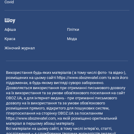
Covid
Шоу
Афіша
Плітки
Краса
Мода
Жіночий журнал
Використання будь-яких матеріалів ( в тому числі фото- та відео-),
розміщених на цьому сайті
https://www.obozrevatel.com
та всіх його
піддоменах, в будь-якому вигляді суворо заборонено.
Дозволяється використання при отриманні письмового дозволу
на їх використання та за умови обов'язкового посилання на сайт
OBOZ.UA, а для інтернет-видань - при отриманні письмового
дозволу на їх використання та за умови обов'язкового
розміщення прямого, відкритого для пошукових систем,
гіперпосилання на сторінку OBOZ.UA за посиланням
https://www.obozrevatel.com
, на якій розміщено оригінальний
матеріал в першому абзаці матеріалу.
Всі матеріали на цьому сайті, в тому числі інтерв’ю, статті,
дослідження – є службовими творами журналістів редакції,