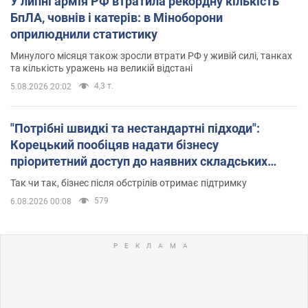
У липні армія РФ втратила рекордну кількість
БпЛА, човнів і катерів: в Міноборони
оприлюднили статистику
Минулого місяця також зросли втрати РФ у живій силі, танках
та кількість уражень на великій відстані
4,3 т.
5.08.2026 20:02
"Потрібні швидкі та нестандартні підходи":
Корецький пообіцяв надати бізнесу
пріоритетний доступ до наявних складських
приміщень
Так чи так, бізнес після обстрілів отримає підтримку
579
6.08.2026 00:08