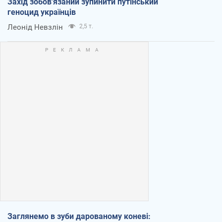
Захід зобов'язаний зупинити путінський
геноцид українців
Леонід Невзлін
2,5 т.
Заглянемо в зуби дарованому коневі: