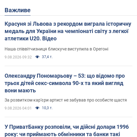
Важливе
Красуня зі Львова з рекордом виграла історичну
медаль для України на чемпіонаті світу з легкої
атлетики U20. Відео
Наша співвітчизниця блискуче виступила в Орегоні
37,4 т.
9.08.2026 09:32
Олександру Пономарьову – 53: що відомо про
трьох дітей секс-символа 90-х та який вигляд
вони мають
За розвитком кар'єри артист не забував про особисте щастя
10,3 т.
9.08.2026 04:01
У ПриватБанку розповіли, чи дійсні долари 1996
року: чи приймають обмінники та банки такі