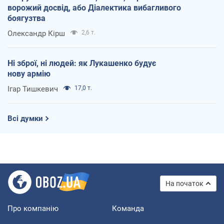
ворожий досвід, або Діалектика вибагливого
боягузтва
Олександр Кірш
2,6 т.
Ні зброї, ні людей: як Лукашенко будує
нову армію
Ігар Тишкевич
17,0 т.
Всі думки
На початок
Про компанію
Команда