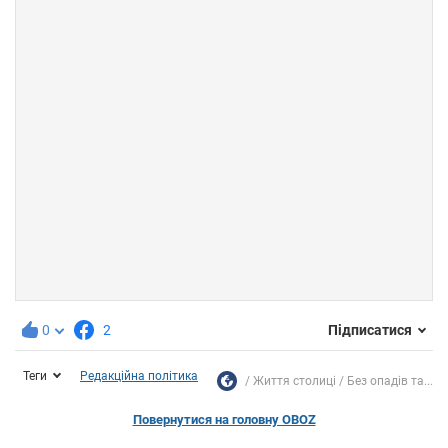
0
2
Підписатися
Теги
Редакційна політика
Життя столиці
Без опадів та...
Повернутися на головну OBOZ