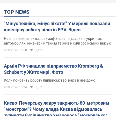
TOP NEWS
"Мінус техніка, мінус піхота!" У мережі показали
ювелірну роботу пілотів FPV. Відео
На оприлюднених кадрах зафіксовано удари по укриттях,
автомобілях, інженерній техніці та живій силі російських військ
3,6 т.
9.08.2026 15:58
Армія РФ знищила підприємство Kromberg &
Schubert у Житомирі. Фото
Коли поновить роботу підприємство, наразі невідомо
8,9 т.
9.08.2026 15:24
Києво-Печерську лавру закриють 80-метровим
"монстром"? Чому влада Києва відмовилась
зупиняти будівництво хмарочоса "московського