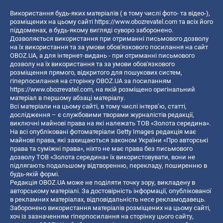
Використання будь-яких матеріалів ( в тому числі фото- та відео-),
розміщених на цьому сайті
https://www.obozrevatel.com
та всіх його
піддоменах, в будь-якому вигляді суворо заборонено.
Дозволяється використання при отриманні письмового дозволу
на їх використання та за умови обов'язкового посилання на сайт
OBOZ.UA, а для інтернет-видань - при отриманні письмового
дозволу на їх використання та за умови обов'язкового
розміщення прямого, відкритого для пошукових систем,
гіперпосилання на сторінку OBOZ.UA за посиланням
https://www.obozrevatel.com
, на якій розміщено оригінальний
матеріал в першому абзаці матеріалу.
Всі матеріали на цьому сайті, в тому числі інтерв’ю, статті,
дослідження – є службовими творами журналістів редакції,
виключні майнові права на які належать ТОВ «Золота середина».
На всі опубліковані фотоматеріали Getty Images редакція має
майнові права, які захищаються законом України «Про авторські
права та суміжні права», ніхто не має права без письмового
дозволу ТОВ «Золота середина» їх використовувати, вони не
підлягають подальшому відтворенню, перекладу, поширенню в
будь-якій формі.
Редакція OBOZ.UA може не поділяти точку зору, викладену в
авторському матеріалі. За достовірність інформації, опублікованої
в рекламних матеріалах, відповідальність несе рекламодавець.
Заборонено використання матеріалів розміщених на цьому сайті,
хоч із зазначенням гіперпосилання на сторінку цього сайту,