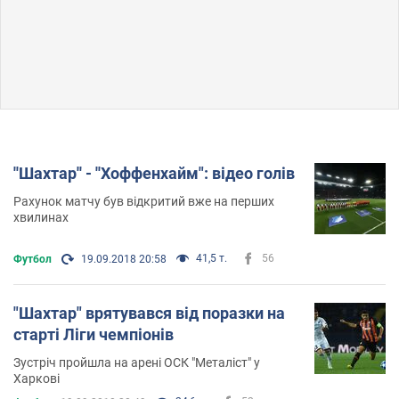
''Шахтар'' - ''Хоффенхайм": відео голів
Рахунок матчу був відкритий вже на перших
хвилинах
41,5 т.
56
Футбол
19.09.2018 20:58
"Шахтар" врятувався від поразки на
старті Ліги чемпіонів
Зустріч пройшла на арені ОСК "Металіст" у
Харкові