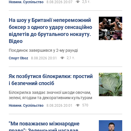
2,5 т.
Новини. Суспільство
8.08.2026 20:07
На шоу у Британії непереможний
боксер з одного удару сенсаційно
відлетів до брутального нокауту.
Відео
Поєдинок завершився у 2-му раунді
2,1 т.
Спорт Oboz
8.08.2026 20:01
Як позбутися білокрилки: простий
і безпечний спосіб
Білокрилка завдає значної шкоди овочам,
зелені, ягодам та декоративним культурам
570
Новини. Суспільство
8.08.2026 20:01
"Ми поважаємо міжнародне
право": Зеленський нагадав