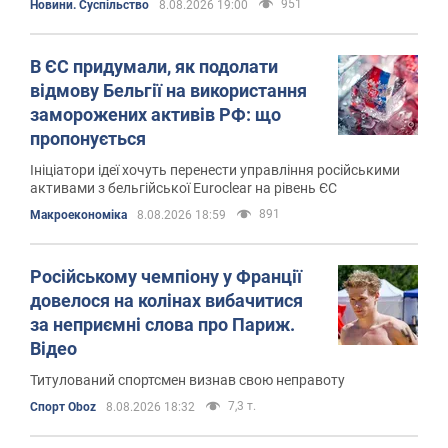
951
Новини. Суспільство
8.08.2026 19:00
В ЄС придумали, як подолати
відмову Бельгії на використання
заморожених активів РФ: що
пропонується
Ініціатори ідеї хочуть перенести управління російськими
активами з бельгійської Euroclear на рівень ЄС
891
Mакроекономіка
8.08.2026 18:59
Російському чемпіону у Франції
довелося на колінах вибачитися
за неприємні слова про Париж.
Відео
Титулований спортсмен визнав свою неправоту
7,3 т.
Спорт Oboz
8.08.2026 18:32