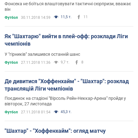
Фонсека не боїться влаштовувати тактичні сюрпризи, вважає
він
11,5 т.
11
Футбол
30.11.2018 14:59
Як "Шахтарю" вийти в плей-офф: розклади Ліги
чемпіонів
У "гірників" залишився останній шанс
9,7 т.
8
Футбол
27.11.2018 11:36
Де дивитися "Хоффенхайм" - "Шахтар": розклад
трансляцій Ліги чемпіонів
Поєдинок на стадіоні "Вірсоль Рейн-Неккар-Арена" пройде у
вівторок, 27 листопада
45,3 т.
Футбол
27.11.2018 01:54
"Шахтар" - "Хоффенхайм": огляд матчу