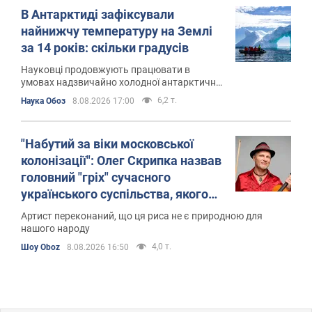
В Антарктиді зафіксували
найнижчу температуру на Землі
за 14 років: скільки градусів
Науковці продовжують працювати в
умовах надзвичайно холодної антарктичної
зими
6,2 т.
Наука Обоз
8.08.2026 17:00
"Набутий за віки московської
колонізації": Олег Скрипка назвав
головний "гріх" сучасного
українського суспільства, якого
необхідно позбутися
Артист переконаний, що ця риса не є природною для
нашого народу
4,0 т.
Шоу Oboz
8.08.2026 16:50