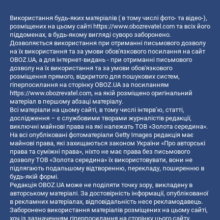
Використання будь-яких матеріалів ( в тому числі фото- та відео-),
розміщених на цьому сайті
https://www.obozrevatel.com
та всіх його
піддоменах, в будь-якому вигляді суворо заборонено.
Дозволяється використання при отриманні письмового дозволу
на їх використання та за умови обов'язкового посилання на сайт
OBOZ.UA, а для інтернет-видань - при отриманні письмового
дозволу на їх використання та за умови обов'язкового
розміщення прямого, відкритого для пошукових систем,
гіперпосилання на сторінку OBOZ.UA за посиланням
https://www.obozrevatel.com
, на якій розміщено оригінальний
матеріал в першому абзаці матеріалу.
Всі матеріали на цьому сайті, в тому числі інтерв’ю, статті,
дослідження – є службовими творами журналістів редакції,
виключні майнові права на які належать ТОВ «Золота середина».
На всі опубліковані фотоматеріали Getty Images редакція має
майнові права, які захищаються законом України «Про авторські
права та суміжні права», ніхто не має права без письмового
дозволу ТОВ «Золота середина» їх використовувати, вони не
підлягають подальшому відтворенню, перекладу, поширенню в
будь-якій формі.
Редакція OBOZ.UA може не поділяти точку зору, викладену в
авторському матеріалі. За достовірність інформації, опублікованої
в рекламних матеріалах, відповідальність несе рекламодавець.
Заборонено використання матеріалів розміщених на цьому сайті,
хоч із зазначенням гіперпосилання на сторінку цього сайту,