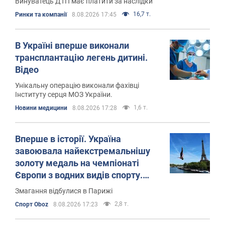
Винуватець ДТП має платити за наслідки
16,7 т.
Ринки та компанії
8.08.2026 17:45
В Україні вперше виконали
трансплантацію легень дитині.
Відео
Унікальну операцію виконали фахівці
Інституту серця МОЗ України.
1,6 т.
Новини медицини
8.08.2026 17:28
Вперше в історії. Україна
завоювала найекстремальнішу
золоту медаль на чемпіонаті
Європи з водних видів спорту.
Відео
Змагання відбулися в Парижі
2,8 т.
Спорт Oboz
8.08.2026 17:23