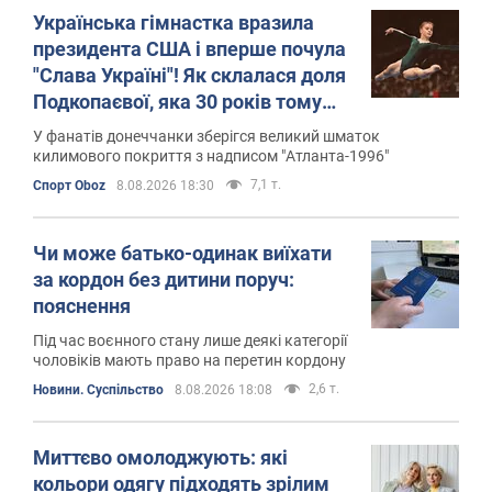
Українська гімнастка вразила
президента США і вперше почула
"Слава Україні"! Як склалася доля
Подкопаєвої, яка 30 років тому
виграла "золото" Олімпіади
У фанатів донеччанки зберігся великий шматок
килимового покриття з надписом "Атланта-1996"
7,1 т.
Спорт Oboz
8.08.2026 18:30
Чи може батько-одинак виїхати
за кордон без дитини поруч:
пояснення
Під час воєнного стану лише деякі категорії
чоловіків мають право на перетин кордону
2,6 т.
Новини. Суспільство
8.08.2026 18:08
Миттєво омолоджують: які
кольори одягу підходять зрілим