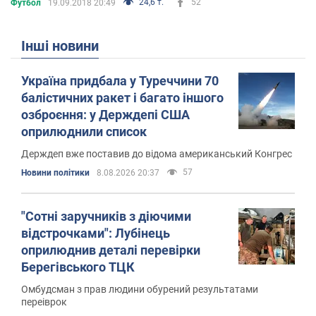
24,6 т.
52
Футбол
19.09.2018 20:49
Інші новини
Україна придбала у Туреччини 70
балістичних ракет і багато іншого
озброєння: у Держдепі США
оприлюднили список
Держдеп вже поставив до відома американський Конгрес
57
Новини політики
8.08.2026 20:37
"Сотні заручників з діючими
відстрочками": Лубінець
оприлюднив деталі перевірки
Берегівського ТЦК
Омбудсман з прав людини обурений результатами
переіврок