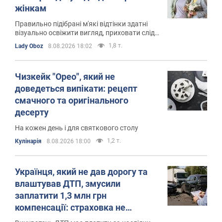
жінкам
Правильно підібрані м'які відтінки здатні
візуально освіжити вигляд, приховати сліди
втоми
1,8 т.
Lady Oboz
8.08.2026 18:02
Чизкейк "Орео", який не
доведеться випікати: рецепт
смачного та оригінального
десерту
На кожен день і для святкового столу
1,2 т.
Кулінарія
8.08.2026 18:00
Українця, який не дав дорогу та
влаштував ДТП, змусили
заплатити 1,3 млн грн
компенсації: страховка не
допомогла