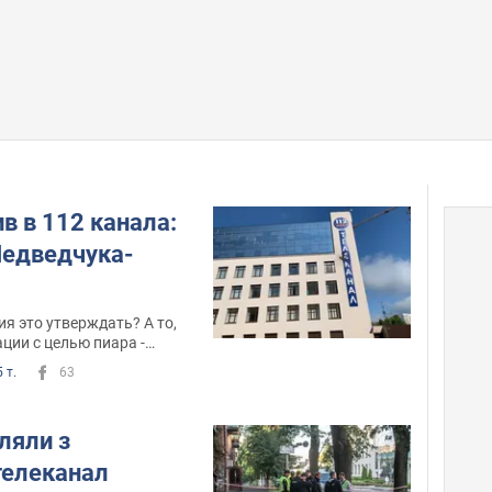
ив в 112 канала:
Медведчука-
ия это утверждать? А то,
ции с целью пиара -
тии Бойко-Медведчука
 т.
63
іляли з
телеканал