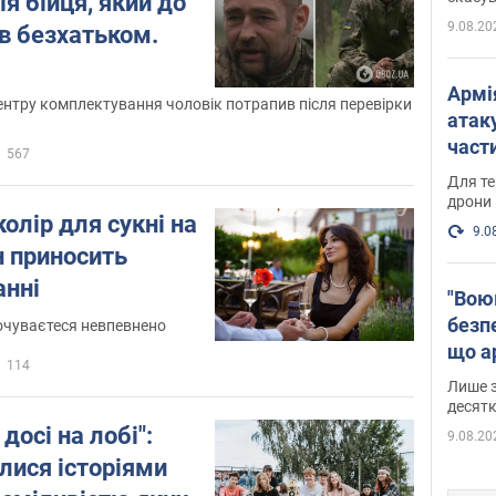
ія бійця, який до
9.08.20
ув безхатьком.
Армі
ентру комплектування чоловік потрапив після перевірки
атаку
части
567
Фото
Для те
дрони
олір для сукні на
9.0
н приносить
анні
"Вою
безпе
почуваєтеся невпевнено
що ар
114
в Оде
Лише з
десятк
досі на лобі":
9.08.20
лися історіями