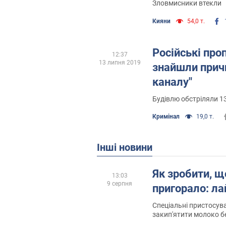
Зловмисники втекли
Кияни
54,0 т.
Російські про
12:37
13 липня 2019
знайшли причи
каналу"
Будівлю обстріляли 1
Кримінал
19,0 т.
Інші новини
Як зробити, щ
13:03
9 серпня
пригорало: ла
Спеціальні пристосув
закип'ятити молоко бе
підгоряння