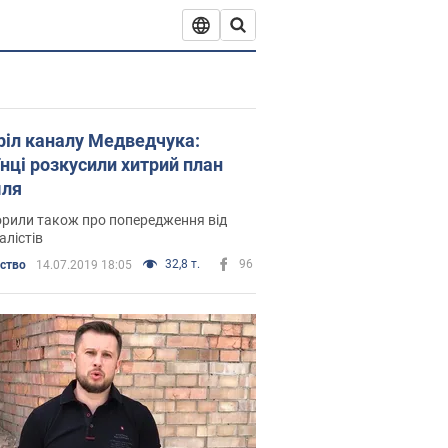
ріл каналу Медведчука:
їнці розкусили хитрий план
ля
рили також про попередження від
алістів
32,8 т.
96
ьство
14.07.2019 18:05