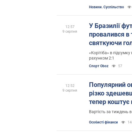
Новини. Суспільство
У Бразилії фу
12:57
9 серпня
провалився в 
святкуючи гол
«Корітіба» в підсумк
рахунком 2:1
Спорт Oboz
57
Популярний ов
12:52
9 серпня
різко здешевш
тепер коштує 
Вартість за тиждень 
Особисті фінанси
14