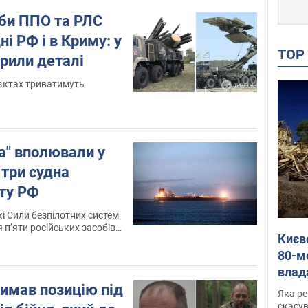
би ППО та РЛС
ні РФ і в Криму: у
TO
рили деталі
єктах триватимуть
а" вполювали у
три судна
оту РФ
кі Сили безпілотних систем
 п’яти російських засобів
Києв
ни на території РФ
80-м
влад
буді
имав позицію під
Яка ре
"мос
скасув