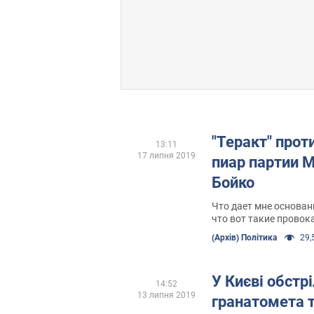
"Теракт" прот
13:11
17 липня 2019
пиар партии 
Бойко
Что дает мне основан
что вот такие провока
обычные методы пар
(Архів) Політика
29,5
У Києві обстр
14:52
13 липня 2019
гранатомета 