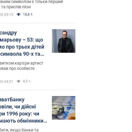
вним символом є тільки перший
 та приспів пісні
16,6 т.
26 09:15
сандру
марьову – 53: що
мо про трьох дітей
-символа 90-х та
 вигляд вони
витком кар'єри артист
ть
ував про особисте
8,5 т.
26 04:01
иватБанку
віли, чи дійсні
ри 1996 року: чи
мають обмінники
анки такі купюри
ити, якщо банки та