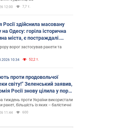
7,7 т.
26 12:00
я Росії здійснила масовану
 на Одесу: горіла історична
на міста, є постраждалі.
 та відео
рору ворог застосував ракети та
52,2 т.
8.2026 10:34
ють проти продовольчої
ки світу!" Зеленський заявив,
мія Росії знову цілила у порт
сі
а тиждень проти України використали
и ракет, більшість із яких – балістичні
600
26 11:44