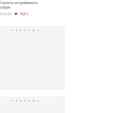
і пункти не приймають
долари
76,2 т.
26 02:20