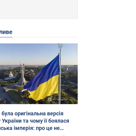
ливе
 була оригінальна версія
 України та чому її боялася
ська імперія: про це не
овідають у школі