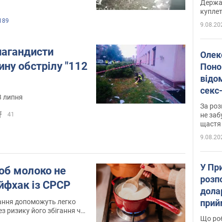
Держа
куплет
189
9.08.20
пагандисти
Олек
ну обстрілу "112
Поно
відо
секс
3 липня
який
За роз
маю
не заб
41
щастя
9.08.20
У Пр
об молоко не
розпо
йфхак із СРСР
дола
прий
ання допоможуть легко
з ризику його збігання чи
та б
Що роб