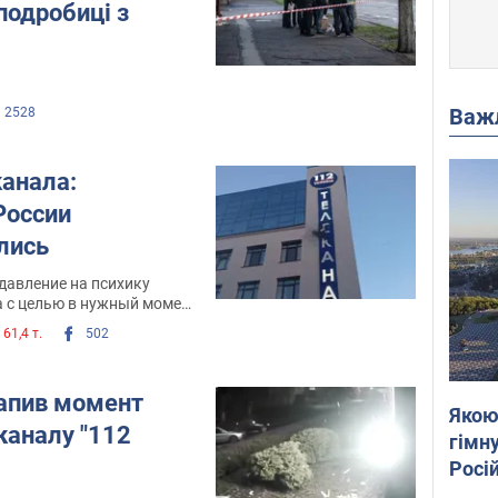
подробиці з
Важ
2528
канала:
России
лись
давление на психику
 с целью в нужный момент
яния "сорванная крышка
61,4 т.
502
рапив момент
Якою
каналу "112
гімну
Росій
розп