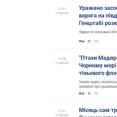
Уражено засо
12:51
9 серпня
ворога на півд
Генштабі розк
Удари по ворожих об’
War
108
"Птахи Мадяр
12:48
9 серпня
Чорному морі 
тіньового фл
Окрім суден, українсь
заявили про ураження
протиповітряної оборо
War
150
Місяць сам тр
12:47
9 серпня