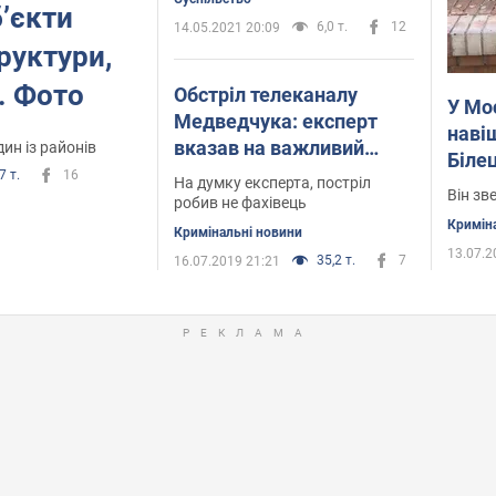
ʼєкти
6,0 т.
12
14.05.2021 20:09
руктури,
. Фото
Обстріл телеканалу
У Мос
Медведчука: експерт
навіщ
вказав на важливий
ин із районів
Біле
нюанс
7 т.
16
На думку експерта, постріл
Він зв
робив не фахівець
Кримін
Кримінальні новини
13.07.2
35,2 т.
7
16.07.2019 21:21