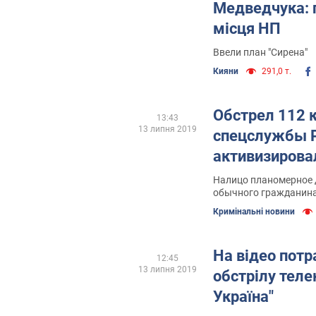
Медведчука: 
місця НП
Ввели план "Сирена"
Кияни
291,0 т.
Обстрел 112 
13:43
13 липня 2019
спецслужбы 
активизирова
Налицо планомерное 
обычного гражданина
довести его до состо
Кримінальні новини
чайника
На відео пот
12:45
13 липня 2019
обстрілу теле
Україна"