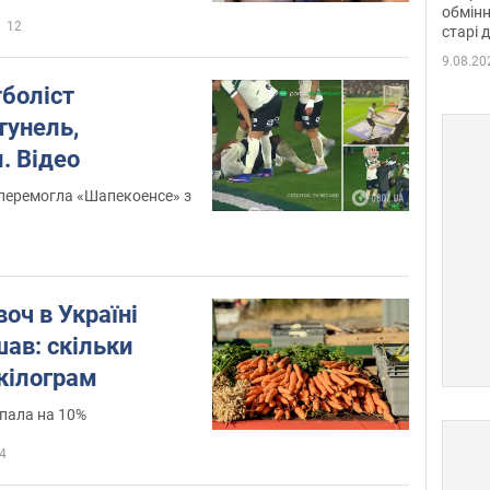
обмінн
12
старі 
9.08.20
тболіст
тунель,
. Відео
у перемогла «Шапекоенсе» з
оч в Україні
ав: скільки
кілограм
впала на 10%
4