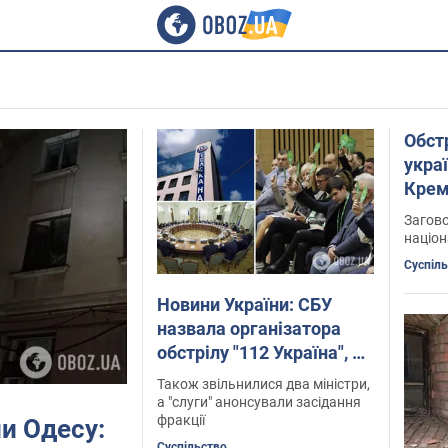
Обст
укра
Крем
Загово
націон
Суспіл
Новини України: СБУ
назвала організатора
обстрілу "112 Україна", а
в РНБО ввели санкції
Також звільнилися два міністри,
проти злочинців
а "слуги" анонсували засідання
фракції
и Одесу:
Суспільство