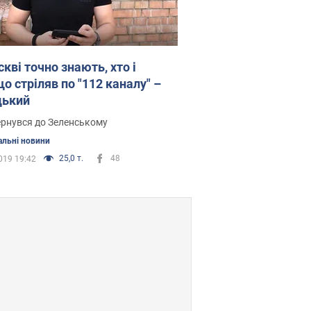
кві точно знають, хто і
о стріляв по "112 каналу" –
цький
ернувся до Зеленському
альні новини
25,0 т.
48
019 19:42