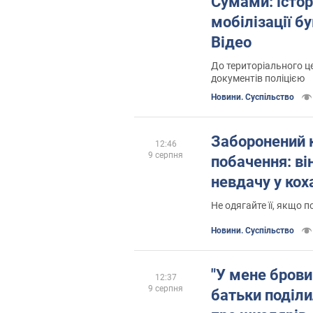
Сумами: істор
мобілізації б
Відео
До територіального ц
документів поліцією
Новини. Суспільство
Заборонений к
12:46
9 серпня
побачення: ві
невдачу у кох
Не одягайте її, якщо 
Новини. Суспільство
"У мене брови 
12:37
9 серпня
батьки поділи