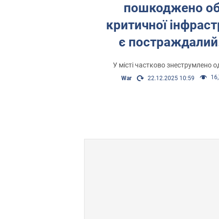
пошкоджено об
критичної інфраст
є постраждалий
У місті частково знеструмлено од
16,
War
22.12.2025 10:59