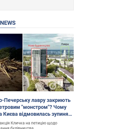
P NEWS
о-Печерську лавру закриють
етровим "монстром"? Чому
а Києва відмовилась зупиняти
вництво хмарочоса
акція Кличка на петицію щодо
ковського вірянина"
ання будівництва