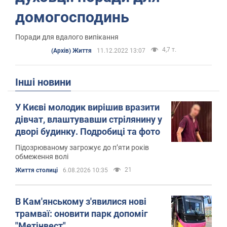
домогосподинь
Поради для вдалого випікання
4,7 т.
(Архів) Життя
11.12.2022 13:07
Інші новини
У Києві молодик вирішив вразити
дівчат, влаштувавши стрілянину у
дворі будинку. Подробиці та фото
Підозрюваному загрожує до п’яти років
обмеження волі
21
Життя столиці
6.08.2026 10:35
В Кам'янському з'явилися нові
трамваї: оновити парк допоміг
"Метінвест"