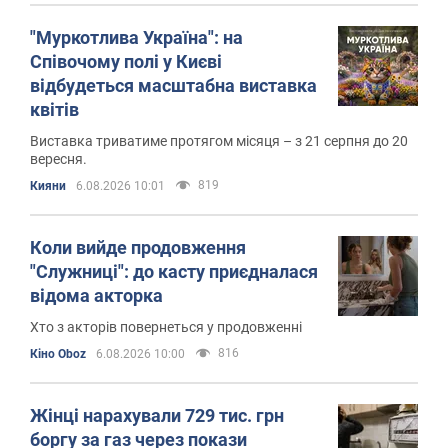
"Муркотлива Україна": на
Співочому полі у Києві
відбудеться масштабна виставка
квітів
Виставка триватиме протягом місяця – з 21 серпня до 20
вересня.
819
Кияни
6.08.2026 10:01
Коли вийде продовження
"Служниці": до касту приєдналася
відома акторка
Хто з акторів повернеться у продовженні
816
Кіно Oboz
6.08.2026 10:00
Жінці нарахували 729 тис. грн
боргу за газ через покази