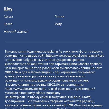
Шоу
Афіша
Плітки
Краса
Мода
Жіночий журнал
Використання будь-яких матеріалів ( в тому числі фото- та відео-),
розміщених на цьому сайті
https://www.obozrevatel.com
та всіх його
піддоменах, в будь-якому вигляді суворо заборонено.
Дозволяється використання при отриманні письмового дозволу
на їх використання та за умови обов'язкового посилання на сайт
OBOZ.UA, а для інтернет-видань - при отриманні письмового
дозволу на їх використання та за умови обов'язкового
розміщення прямого, відкритого для пошукових систем,
гіперпосилання на сторінку OBOZ.UA за посиланням
https://www.obozrevatel.com
, на якій розміщено оригінальний
матеріал в першому абзаці матеріалу.
Всі матеріали на цьому сайті, в тому числі інтерв’ю, статті,
дослідження – є службовими творами журналістів редакції,
виключні майнові права на які належать ТОВ «Золота середина».