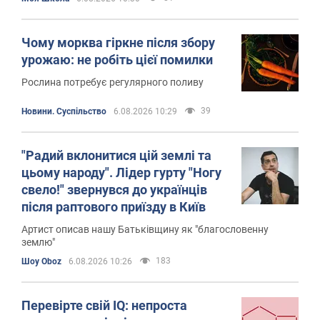
Чому морква гіркне після збору
урожаю: не робіть цієї помилки
Рослина потребує регулярного поливу
39
Новини. Суспільство
6.08.2026 10:29
"Радий вклонитися цій землі та
цьому народу". Лідер гурту "Ногу
свело!" звернувся до українців
після раптового приїзду в Київ
Артист описав нашу Батьківщину як "благословенну
землю"
183
Шоу Oboz
6.08.2026 10:26
Перевірте свій IQ: непроста