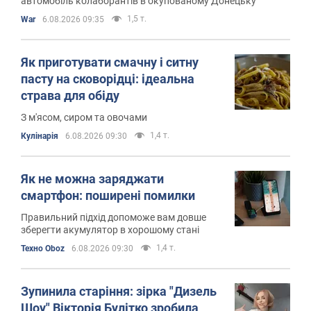
автомобіль колаборантів в окупованому Донецьку
1,5 т.
War
6.08.2026 09:35
Як приготувати смачну і ситну
пасту на сковорідці: ідеальна
страва для обіду
З м'ясом, сиром та овочами
1,4 т.
Кулінарія
6.08.2026 09:30
Як не можна заряджати
смартфон: поширені помилки
Правильний підхід допоможе вам довше
зберегти акумулятор в хорошому стані
1,4 т.
Техно Oboz
6.08.2026 09:30
Зупинила старіння: зірка "Дизель
Шоу" Вікторія Булітко зробила