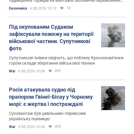
підвищення тарифів на вантажні залізничні перевезення
на 30% та уніфікацію тарифів на перевезення порожніх
18
Економіка
6.08.2026 10:13
вагонів
Під окупованим Судаком
зафіксували пожежу на території
військової частини. Супутникові
фото
Супутникові знімки свідчать, що поблизу Краснокам’янки
горіли склади зберігання військової техніки
495
War
6.08.2026 10:08
Росія атакувала судно під
прапором Гвінеї-Бісау у Чорному
морі: є жертва і постраждалі
Суховантаж був цивільним і перевозив
українську пшеницю
459
War
6.08.2026 10:04