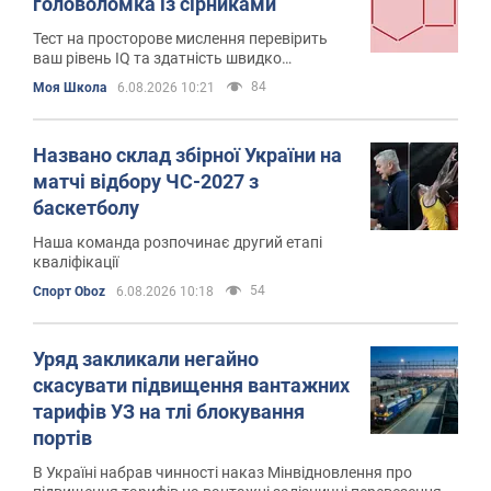
головоломка із сірниками
Тест на просторове мислення перевірить
ваш рівень IQ та здатність швидко
знаходити нестандартні рішення
84
Моя Школа
6.08.2026 10:21
Названо склад збірної України на
матчі відбору ЧС-2027 з
баскетболу
Наша команда розпочинає другий етапі
кваліфікації
54
Спорт Oboz
6.08.2026 10:18
Уряд закликали негайно
скасувати підвищення вантажних
тарифів УЗ на тлі блокування
портів
В Україні набрав чинності наказ Мінвідновлення про