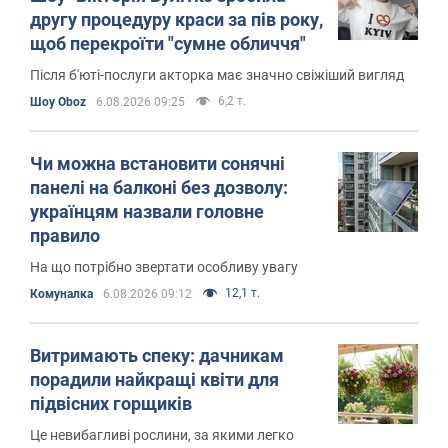
другу процедуру краси за пів року,
щоб перекроїти "сумне обличчя"
Після б'юті-послуги акторка має значно свіжіший вигляд
6,2 т.
Шоу Oboz
6.08.2026 09:25
Чи можна встановити сонячні
панелі на балконі без дозволу:
українцям назвали головне
правило
На що потрібно звертати особливу увагу
12,1 т.
Комуналка
6.08.2026 09:12
Витримають спеку: дачникам
порадили найкращі квіти для
підвісних горщиків
Це невибагливі рослини, за якими легко