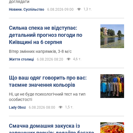
доглядати
1,3 т.
Новини. Суспільство
6.08.2026 09:00
Сильна спека не відступає:
детальний прогноз погоди по
Київщині на 6 серпня
Вітер змінних напрямків, 3-8 м/с
4,6 т.
Життя столиці
6.08.2026 08:20
Що ваш одяг говорить про вас:
таємне значення кольорів
Ні, це не буде психологічний тест на тип
особистості
1,5 т.
Lady Oboz
6.08.2026 08:00
Смачна домашня закуска із
запечених перців: додайте багато