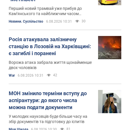
Перший новий трамвай уже прибув до
Кам’янського та найближчим часом
розпочне перевезення пасажирів на
30
Новини. Суспільство
6.08.2026 10:31
маршруті №1
Росія атакувала залізничну
станцію в Лозовій на Харківщині:
є загиблі і поранені
Ворожа атака забрала життя щонайменше
двох чоловіків
42
War
6.08.2026 10:31
МОН змінило терміни вступу до
аспірантури: до якого числа
можна подати документи
У молодих науковців буде більше часу на
збір документів та підготовку до іспитів
81
Моя Школа
6.08.2026 10:30