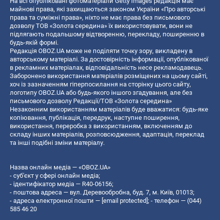
На всі опубліковані фотоматеріали Getty Images редакція має
майнові права, які захищаються законом України «Про авторські
права та суміжні права», ніхто не має права без письмового
дозволу ТОВ «Золота середина» їх використовувати, вони не
підлягають подальшому відтворенню, перекладу, поширенню в
будь-якій формі.
Редакція OBOZ.UA може не поділяти точку зору, викладену в
авторському матеріалі. За достовірність інформації, опублікованої
в рекламних матеріалах, відповідальність несе рекламодавець.
Заборонено використання матеріалів розміщених на цьому сайті,
хоч із зазначенням гіперпосилання на сторінку цього сайту,
логотипу OBOZ.UA або будь-якого іншого згадування, але без
письмового дозволу Редакції/ТОВ «Золота середина»
Незаконним використанням матеріалів буде вважатися: будь-яке
копiювання, публiкацiя, передрук, наступне поширення,
використання, переробка з використанням, включенням до
складу інших матеріалів, розповсюдження, адаптація, переклад
та інші подібні зміни матеріалу.
Назва онлайн медіа — «OBOZ.UA»
- суб'єкт у сфері онлайн медіа;
- ідентифікатор медіа — R40-06156;
- поштова адреса — вул. Деревообробна, буд. 7, м. Київ, 01013;
- адреса електронної пошти —
[email protected]
; - телефон — (044)
585 46 20