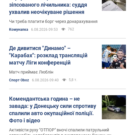
зіпсованого лічильника: суддя
ухвалив неочікуване рішення
Чи треба платити борг через донарахування
762
Комуналка
6.08.2026 09:53
Де дивитися "Динамо" –
"Карабах": розклад трансляцій
матчу Ліги конференцій
Матч приймає Люблін
5,8 т.
Спорт Oboz
6.08.2026 09:40
Комендантська година – не
завада: у Донецьку сили спротиву
спалили авто окупаційної поліції.
Фото і відео
Активісти руху "ОТПОР" вночі спалили патрульний