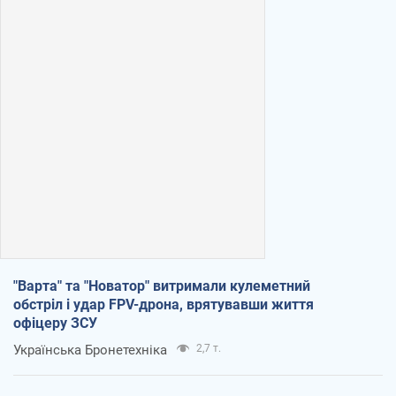
"Варта" та "Новатор" витримали кулеметний
обстріл і удар FPV-дрона, врятувавши життя
офіцеру ЗСУ
Українська Бронетехніка
2,7 т.