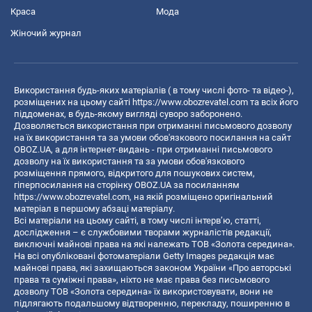
Краса
Мода
Жіночий журнал
Використання будь-яких матеріалів ( в тому числі фото- та відео-),
розміщених на цьому сайті
https://www.obozrevatel.com
та всіх його
піддоменах, в будь-якому вигляді суворо заборонено.
Дозволяється використання при отриманні письмового дозволу
на їх використання та за умови обов'язкового посилання на сайт
OBOZ.UA, а для інтернет-видань - при отриманні письмового
дозволу на їх використання та за умови обов'язкового
розміщення прямого, відкритого для пошукових систем,
гіперпосилання на сторінку OBOZ.UA за посиланням
https://www.obozrevatel.com
, на якій розміщено оригінальний
матеріал в першому абзаці матеріалу.
Всі матеріали на цьому сайті, в тому числі інтерв’ю, статті,
дослідження – є службовими творами журналістів редакції,
виключні майнові права на які належать ТОВ «Золота середина».
На всі опубліковані фотоматеріали Getty Images редакція має
майнові права, які захищаються законом України «Про авторські
права та суміжні права», ніхто не має права без письмового
дозволу ТОВ «Золота середина» їх використовувати, вони не
підлягають подальшому відтворенню, перекладу, поширенню в