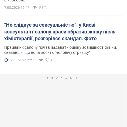
військових
8,1 т.
7.08.2026 15:47
"Не слідкує за сексуальністю": у Києві
консультант салону краси образив жінку після
хімієтерапії, розгорівся скандал. Фото
Працівник салону почав надавати оцінку зовнішності жінки,
сказавши, що вона носить "чоловічу стрижку"
9,1 т.
7.08.2026 22:11