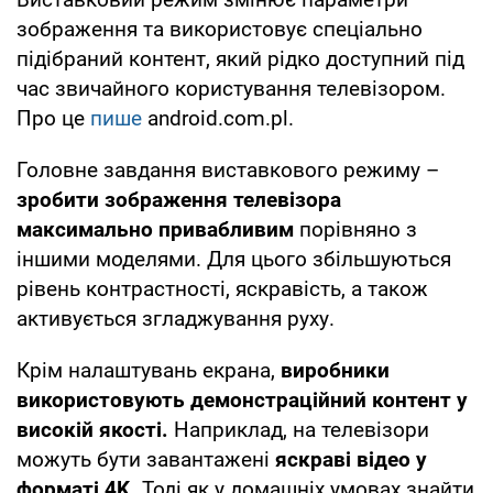
зображення та використовує спеціально
підібраний контент, який рідко доступний під
час звичайного користування телевізором.
Про це
пише
android.com.pl.
Головне завдання виставкового режиму –
зробити зображення телевізора
максимально привабливим
порівняно з
іншими моделями. Для цього збільшуються
рівень контрастності, яскравість, а також
активується згладжування руху.
Крім налаштувань екрана,
виробники
використовують демонстраційний контент у
високій якості.
Наприклад, на телевізори
можуть бути завантажені
яскраві відео у
форматі 4K.
Тоді як у домашніх умовах знайти