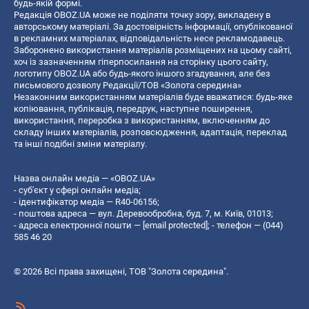
будь-якій формі.
Редакція OBOZ.UA може не поділяти точку зору, викладену в
авторському матеріалі. За достовірність інформації, опублікованої
в рекламних матеріалах, відповідальність несе рекламодавець.
Заборонено використання матеріалів розміщених на цьому сайті,
хоч із зазначенням гіперпосилання на сторінку цього сайту,
логотипу OBOZ.UA або будь-якого іншого згадування, але без
письмового дозволу Редакції/ТОВ «Золота середина»
Незаконним використанням матеріалів буде вважатися: будь-яке
копiювання, публiкацiя, передрук, наступне поширення,
використання, переробка з використанням, включенням до
складу інших матеріалів, розповсюдження, адаптація, переклад
та інші подібні зміни матеріалу.
Назва онлайн медіа — «OBOZ.UA»
- суб'єкт у сфері онлайн медіа;
- ідентифікатор медіа — R40-06156;
- поштова адреса — вул. Деревообробна, буд. 7, м. Київ, 01013;
- адреса електронної пошти —
[email protected]
; - телефон — (044)
585 46 20
© 2026 Всі права захищені, ТОВ "Золота середина".