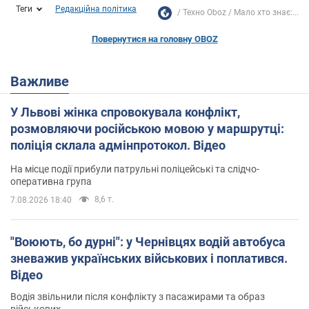
Теги
Редакційна політика
Техно Oboz
Мало хто знає:...
Повернутися на головну OBOZ
Важливе
У Львові жінка спровокувала конфлікт,
розмовляючи російською мовою у маршрутці:
поліція склала адмінпротокол. Відео
На місце події прибули патрульні поліцейські та слідчо-
оперативна група
8,6 т.
7.08.2026 18:40
"Воюють, бо дурні": у Чернівцях водій автобуса
зневажив українських військових і поплатився.
Відео
Водія звільнили після конфлікту з пасажирами та образ