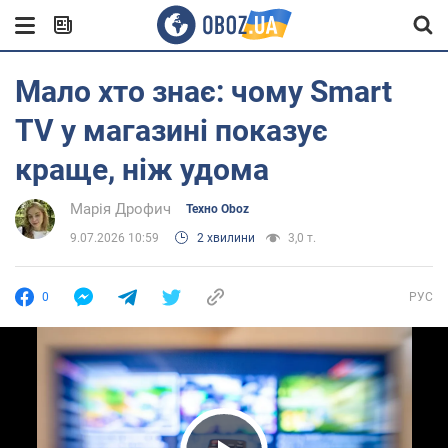
Мало хто знає: чому Smart
TV у магазині показує
краще, ніж удома
Марія Дрофич
Техно Oboz
9.07.2026 10:59
2 хвилини
3,0 т.
0
РУС