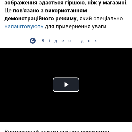
зображення здається гіршою, ніж у магазині
.
Це
пов'язано з використанням
демонстраційного режиму,
який спеціально
налаштовують
для привернення уваги.
Відео дня
Play Video
Виставковий режим змінює параметри