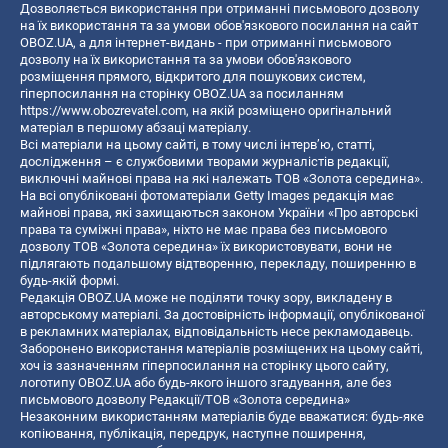
Дозволяється використання при отриманні письмового дозволу
на їх використання та за умови обов'язкового посилання на сайт
OBOZ.UA, а для інтернет-видань - при отриманні письмового
дозволу на їх використання та за умови обов'язкового
розміщення прямого, відкритого для пошукових систем,
гіперпосилання на сторінку OBOZ.UA за посиланням
https://www.obozrevatel.com
, на якій розміщено оригінальний
матеріал в першому абзаці матеріалу.
Всі матеріали на цьому сайті, в тому числі інтерв’ю, статті,
дослідження – є службовими творами журналістів редакції,
виключні майнові права на які належать ТОВ «Золота середина».
На всі опубліковані фотоматеріали Getty Images редакція має
майнові права, які захищаються законом України «Про авторські
права та суміжні права», ніхто не має права без письмового
дозволу ТОВ «Золота середина» їх використовувати, вони не
підлягають подальшому відтворенню, перекладу, поширенню в
будь-якій формі.
Редакція OBOZ.UA може не поділяти точку зору, викладену в
авторському матеріалі. За достовірність інформації, опублікованої
в рекламних матеріалах, відповідальність несе рекламодавець.
Заборонено використання матеріалів розміщених на цьому сайті,
хоч із зазначенням гіперпосилання на сторінку цього сайту,
логотипу OBOZ.UA або будь-якого іншого згадування, але без
письмового дозволу Редакції/ТОВ «Золота середина»
Незаконним використанням матеріалів буде вважатися: будь-яке
копiювання, публiкацiя, передрук, наступне поширення,