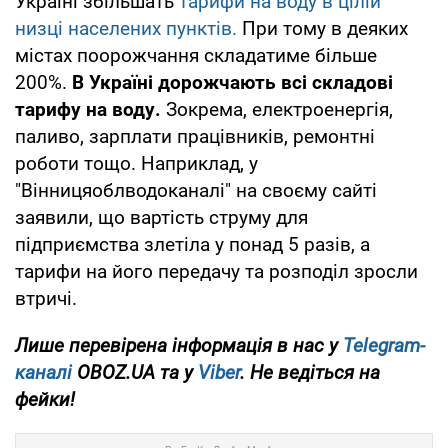
Україні збільшать
тарифи на воду в цілій
низці населених пунктів.
При тому в деяких
містах поорожчання складатиме більше
200%.
В Україні дорожчають всі складові
тарифу на воду.
Зокрема, електроенергія,
паливо, зарплати працівників, ремонтні
роботи тощо. Наприклад, у
"Вінницяоблводоканалі" на своєму сайті
заявили, що вартість струму для
підприємства злетіла у понад 5 разів, а
тарифи на його передачу та розподіл зросли
втричі.
Лише перевірена інформація в нас у
Telegram-
каналі
OBOZ.UA та у
Viber
. Не ведіться на
фейки!