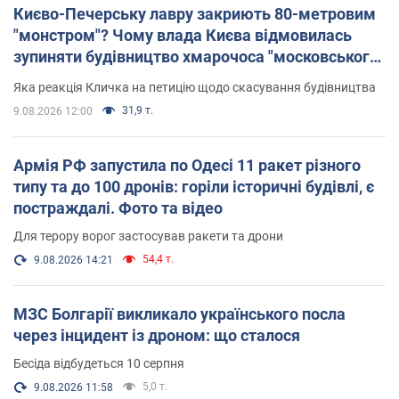
Києво-Печерську лавру закриють 80-метровим
"монстром"? Чому влада Києва відмовилась
зупиняти будівництво хмарочоса "московського
вірянина"
Яка реакція Кличка на петицію щодо скасування будівництва
31,9 т.
9.08.2026 12:00
Армія РФ запустила по Одесі 11 ракет різного
типу та до 100 дронів: горіли історичні будівлі, є
постраждалі. Фото та відео
Для терору ворог застосував ракети та дрони
54,4 т.
9.08.2026 14:21
МЗС Болгарії викликало українського посла
через інцидент із дроном: що сталося
Бесіда відбудеться 10 серпня
5,0 т.
9.08.2026 11:58