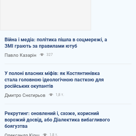
Війна і медіа: політика пішла в соцмережі, а
ЗМІ грають за правилами ютуб
Павло Казарін
327
У полоні власних міфів: як Костянтинівка
стала головною ідеологічною пасткою для
російських окупантів
Дмитро Снєгирьов
1,8 т.
Рекрутинг: оновлений і, схоже, корисний
ворожий досвід, або Діалектика вибагливого
боягузтва
Олександр Кірш
1,8 т.