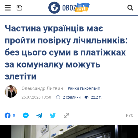
Частина українців має
пройти повірку лічильників:
без цього суми в платіжках
за комуналку можуть
злетіти
Олександр Литвин
Ринки та компанії
25.07.2026 13:50
2 хвилини
22,2 т.
0
РУС