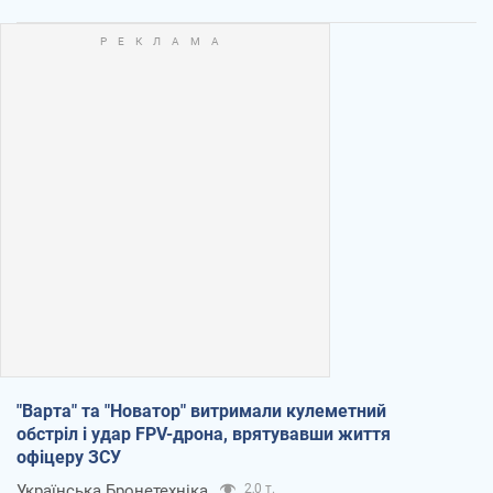
"Варта" та "Новатор" витримали кулеметний
обстріл і удар FPV-дрона, врятувавши життя
офіцеру ЗСУ
Українська Бронетехніка
2,0 т.