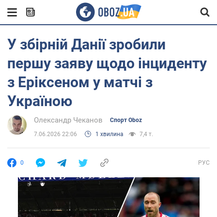
У збірній Данії зробили
першу заяву щодо інциденту
з Еріксеном у матчі з
Україною
Олександр Чеканов
Спорт Oboz
7.06.2026 22:06
1 хвилина
7,4 т.
0
РУС