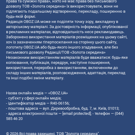
права та суміжні права», ніхто не має права без письмового
дозволу ТОВ «Золота середина» їх використовувати, вони не
підлягають подальшому відтворенню, перекладу, поширенню в
будь-якій формі.
Редакція OBOZ.UA може не поділяти точку зору, викладену в
авторському матеріалі. За достовірність інформації, опублікованої
в рекламних матеріалах, відповідальність несе рекламодавець.
Заборонено використання матеріалів розміщених на цьому сайті,
хоч із зазначенням гіперпосилання на сторінку цього сайту,
логотипу OBOZ.UA або будь-якого іншого згадування, але без
письмового дозволу Редакції/ТОВ «Золота середина»
Незаконним використанням матеріалів буде вважатися: будь-яке
копiювання, публiкацiя, передрук, наступне поширення,
використання, переробка з використанням, включенням до
складу інших матеріалів, розповсюдження, адаптація, переклад
та інші подібні зміни матеріалу.
Назва онлайн медіа — «OBOZ.UA»
- суб'єкт у сфері онлайн медіа;
- ідентифікатор медіа — R40-06156;
- поштова адреса — вул. Деревообробна, буд. 7, м. Київ, 01013;
- адреса електронної пошти —
[email protected]
; - телефон — (044)
585 46 20
© 2026 Всі права захищені, ТОВ "Золота середина".