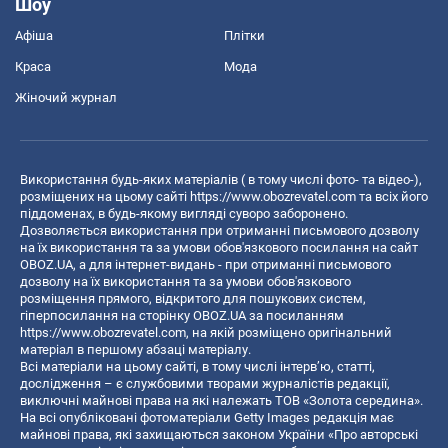
Шоу
Афіша
Плітки
Краса
Мода
Жіночий журнал
Використання будь-яких матеріалів ( в тому числі фото- та відео-),
розміщених на цьому сайті
https://www.obozrevatel.com
та всіх його
піддоменах, в будь-якому вигляді суворо заборонено.
Дозволяється використання при отриманні письмового дозволу
на їх використання та за умови обов'язкового посилання на сайт
OBOZ.UA, а для інтернет-видань - при отриманні письмового
дозволу на їх використання та за умови обов'язкового
розміщення прямого, відкритого для пошукових систем,
гіперпосилання на сторінку OBOZ.UA за посиланням
https://www.obozrevatel.com
, на якій розміщено оригінальний
матеріал в першому абзаці матеріалу.
Всі матеріали на цьому сайті, в тому числі інтерв’ю, статті,
дослідження – є службовими творами журналістів редакції,
виключні майнові права на які належать ТОВ «Золота середина».
На всі опубліковані фотоматеріали Getty Images редакція має
майнові права, які захищаються законом України «Про авторські