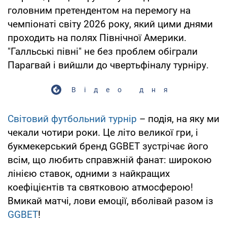
головним претендентом на перемогу на
чемпіонаті світу 2026 року, який цими днями
проходить на полях Північної Америки.
"Галльські півні" не без проблем обіграли
Парагвай і вийшли до чвертьфіналу турніру.
Відео дня
Світовий футбольний турнір
– подія, на яку ми
чекали чотири роки. Це літо великої гри, і
букмекерський бренд GGBET зустрічає його
всім, що любить справжній фанат: широкою
лінією ставок, одними з найкращих
коефіцієнтів та святковою атмосферою!
Вмикай матчі, лови емоції, вболівай разом із
GGBET
!