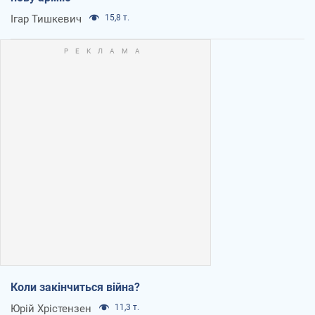
Ігар Тишкевич
15,8 т.
Коли закінчиться війна?
Юрій Хрістензен
11,3 т.