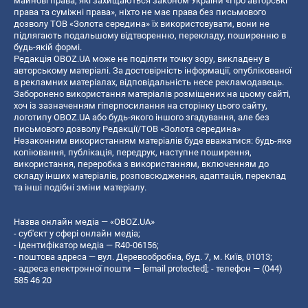
майнові права, які захищаються законом України «Про авторські
права та суміжні права», ніхто не має права без письмового
дозволу ТОВ «Золота середина» їх використовувати, вони не
підлягають подальшому відтворенню, перекладу, поширенню в
будь-якій формі.
Редакція OBOZ.UA може не поділяти точку зору, викладену в
авторському матеріалі. За достовірність інформації, опублікованої
в рекламних матеріалах, відповідальність несе рекламодавець.
Заборонено використання матеріалів розміщених на цьому сайті,
хоч із зазначенням гіперпосилання на сторінку цього сайту,
логотипу OBOZ.UA або будь-якого іншого згадування, але без
письмового дозволу Редакції/ТОВ «Золота середина»
Незаконним використанням матеріалів буде вважатися: будь-яке
копiювання, публiкацiя, передрук, наступне поширення,
використання, переробка з використанням, включенням до
складу інших матеріалів, розповсюдження, адаптація, переклад
та інші подібні зміни матеріалу.
Назва онлайн медіа — «OBOZ.UA»
- суб'єкт у сфері онлайн медіа;
- ідентифікатор медіа — R40-06156;
- поштова адреса — вул. Деревообробна, буд. 7, м. Київ, 01013;
- адреса електронної пошти —
[email protected]
; - телефон — (044)
585 46 20