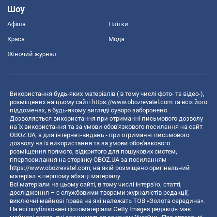
Шоу
Афіша
Плітки
Краса
Мода
Жіночий журнал
Використання будь-яких матеріалів ( в тому числі фото- та відео-),
розміщених на цьому сайті
https://www.obozrevatel.com
та всіх його
піддоменах, в будь-якому вигляді суворо заборонено.
Дозволяється використання при отриманні письмового дозволу
на їх використання та за умови обов'язкового посилання на сайт
OBOZ.UA, а для інтернет-видань - при отриманні письмового
дозволу на їх використання та за умови обов'язкового
розміщення прямого, відкритого для пошукових систем,
гіперпосилання на сторінку OBOZ.UA за посиланням
https://www.obozrevatel.com
, на якій розміщено оригінальний
матеріал в першому абзаці матеріалу.
Всі матеріали на цьому сайті, в тому числі інтерв’ю, статті,
дослідження – є службовими творами журналістів редакції,
виключні майнові права на які належать ТОВ «Золота середина».
На всі опубліковані фотоматеріали Getty Images редакція має