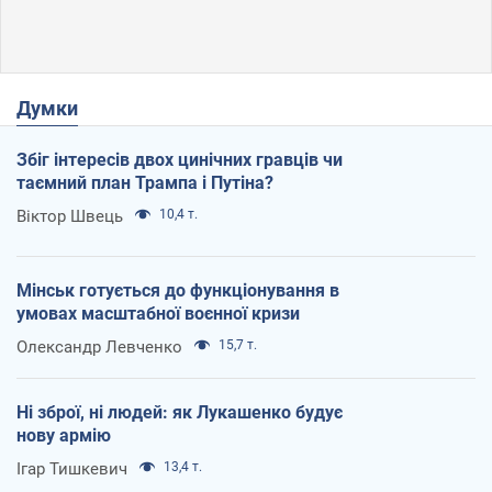
Думки
Збіг інтересів двох цинічних гравців чи
таємний план Трампа і Путіна?
Віктор Швець
10,4 т.
Мінськ готується до функціонування в
умовах масштабної воєнної кризи
Олександр Левченко
15,7 т.
Ні зброї, ні людей: як Лукашенко будує
нову армію
Ігар Тишкевич
13,4 т.