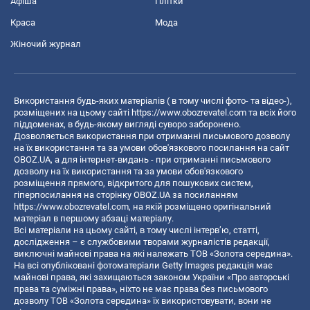
Афіша
Плітки
Краса
Мода
Жіночий журнал
Використання будь-яких матеріалів ( в тому числі фото- та відео-),
розміщених на цьому сайті
https://www.obozrevatel.com
та всіх його
піддоменах, в будь-якому вигляді суворо заборонено.
Дозволяється використання при отриманні письмового дозволу
на їх використання та за умови обов'язкового посилання на сайт
OBOZ.UA, а для інтернет-видань - при отриманні письмового
дозволу на їх використання та за умови обов'язкового
розміщення прямого, відкритого для пошукових систем,
гіперпосилання на сторінку OBOZ.UA за посиланням
https://www.obozrevatel.com
, на якій розміщено оригінальний
матеріал в першому абзаці матеріалу.
Всі матеріали на цьому сайті, в тому числі інтерв’ю, статті,
дослідження – є службовими творами журналістів редакції,
виключні майнові права на які належать ТОВ «Золота середина».
На всі опубліковані фотоматеріали Getty Images редакція має
майнові права, які захищаються законом України «Про авторські
права та суміжні права», ніхто не має права без письмового
дозволу ТОВ «Золота середина» їх використовувати, вони не