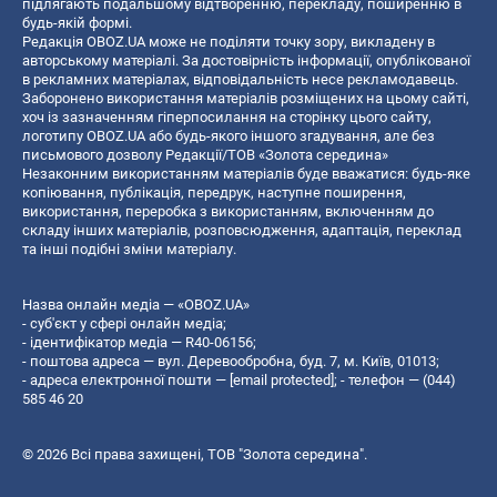
підлягають подальшому відтворенню, перекладу, поширенню в
будь-якій формі.
Редакція OBOZ.UA може не поділяти точку зору, викладену в
авторському матеріалі. За достовірність інформації, опублікованої
в рекламних матеріалах, відповідальність несе рекламодавець.
Заборонено використання матеріалів розміщених на цьому сайті,
хоч із зазначенням гіперпосилання на сторінку цього сайту,
логотипу OBOZ.UA або будь-якого іншого згадування, але без
письмового дозволу Редакції/ТОВ «Золота середина»
Незаконним використанням матеріалів буде вважатися: будь-яке
копiювання, публiкацiя, передрук, наступне поширення,
використання, переробка з використанням, включенням до
складу інших матеріалів, розповсюдження, адаптація, переклад
та інші подібні зміни матеріалу.
Назва онлайн медіа — «OBOZ.UA»
- суб'єкт у сфері онлайн медіа;
- ідентифікатор медіа — R40-06156;
- поштова адреса — вул. Деревообробна, буд. 7, м. Київ, 01013;
- адреса електронної пошти —
[email protected]
; - телефон — (044)
585 46 20
© 2026 Всі права захищені, ТОВ "Золота середина".