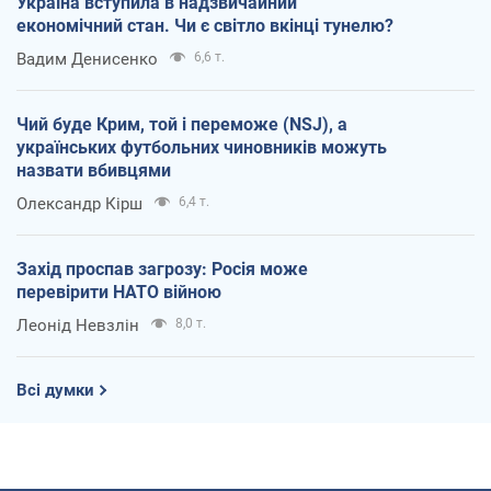
Україна вступила в надзвичайний
економічний стан. Чи є світло вкінці тунелю?
Вадим Денисенко
6,6 т.
Чий буде Крим, той і переможе (NSJ), а
українських футбольних чиновників можуть
назвати вбивцями
Олександр Кірш
6,4 т.
Захід проспав загрозу: Росія може
перевірити НАТО війною
Леонід Невзлін
8,0 т.
Всі думки