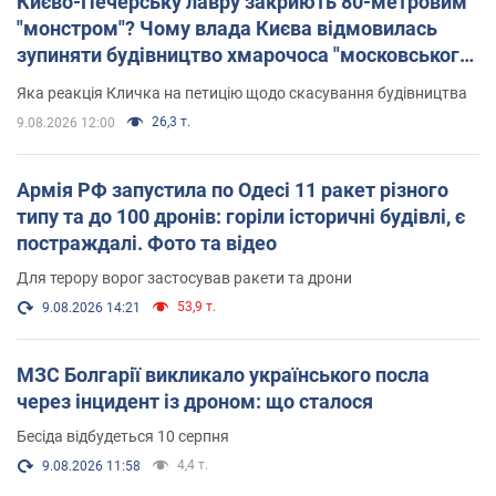
Києво-Печерську лавру закриють 80-метровим
"монстром"? Чому влада Києва відмовилась
зупиняти будівництво хмарочоса "московського
вірянина"
Яка реакція Кличка на петицію щодо скасування будівництва
26,3 т.
9.08.2026 12:00
Армія РФ запустила по Одесі 11 ракет різного
типу та до 100 дронів: горіли історичні будівлі, є
постраждалі. Фото та відео
Для терору ворог застосував ракети та дрони
53,9 т.
9.08.2026 14:21
МЗС Болгарії викликало українського посла
через інцидент із дроном: що сталося
Бесіда відбудеться 10 серпня
4,4 т.
9.08.2026 11:58