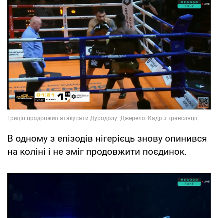
В одному з епізодів нігерієць знову опинився
на коліні і не зміг продовжити поєдинок.