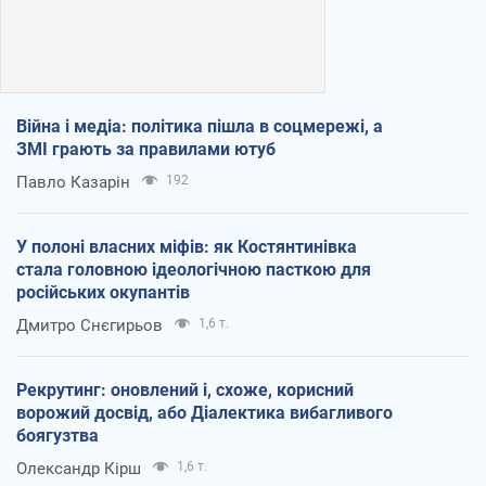
Війна і медіа: політика пішла в соцмережі, а
ЗМІ грають за правилами ютуб
Павло Казарін
192
У полоні власних міфів: як Костянтинівка
стала головною ідеологічною пасткою для
російських окупантів
Дмитро Снєгирьов
1,6 т.
Рекрутинг: оновлений і, схоже, корисний
ворожий досвід, або Діалектика вибагливого
боягузтва
Олександр Кірш
1,6 т.