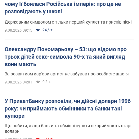
чому її боялася Російська імперія: про це не
розповідають у школі
Державним символом є тільки перший куплет та приспів пісні
24,6 т.
9.08.2026 09:15
Олександру Пономарьову – 53: що відомо про
трьох дітей секс-символа 90-х та який вигляд
вони мають
За розвитком кар'єри артист не забував про особисте щастя
9,2 т.
9.08.2026 04:01
У ПриватБанку розповіли, чи дійсні долари 1996
року: чи приймають обмінники та банки такі
купюри
Що робити, якщо банки та обмінні пункти не приймають старі
долари