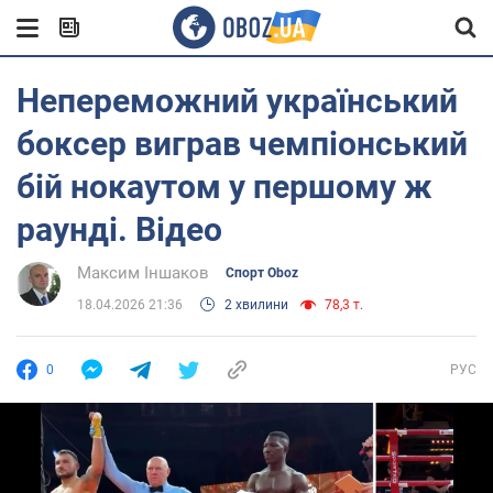
Непереможний український
боксер виграв чемпіонський
бій нокаутом у першому ж
раунді. Відео
Максим Іншаков
Спорт Oboz
18.04.2026 21:36
2 хвилини
78,3 т.
0
РУС