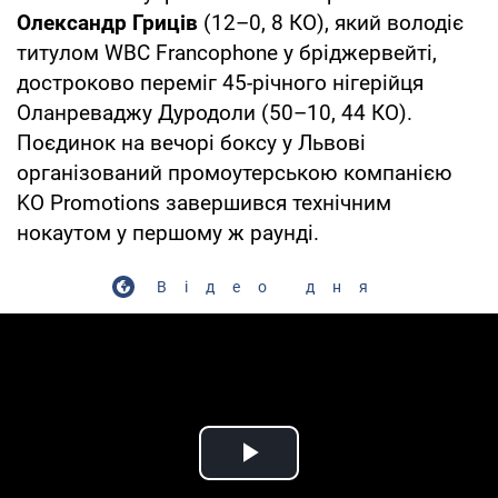
Олександр Гриців
(12–0, 8 КО), який володіє
титулом WBC Francophone у бріджервейті,
достроково переміг 45-річного нігерійця
Оланреваджу Дуродоли (50–10, 44 КО).
Поєдинок на вечорі боксу у Львові
організований промоутерською компанією
KO Promotions завершився технічним
нокаутом у першому ж раунді.
Відео дня
Play Video