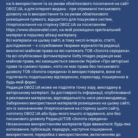
на їх використання та за умови обов'язкового посилання на сайт
OBOZ.UA, а для інтернет-видань - при отриманні письмового
дозволу на їх використання та за умови обов'язкового
розміщення прямого, відкритого для пошукових систем,
гіперпосилання на сторінку OBOZ.UA за посиланням
https://www.obozrevatel.com
, на якій розміщено оригінальний
матеріал в першому абзаці матеріалу.
Всі матеріали на цьому сайті, в тому числі інтерв’ю, статті,
дослідження – є службовими творами журналістів редакції,
виключні майнові права на які належать ТОВ «Золота середина».
На всі опубліковані фотоматеріали Getty Images редакція має
майнові права, які захищаються законом України «Про авторські
права та суміжні права», ніхто не має права без письмового
дозволу ТОВ «Золота середина» їх використовувати, вони не
підлягають подальшому відтворенню, перекладу, поширенню в
будь-якій формі.
Редакція OBOZ.UA може не поділяти точку зору, викладену в
авторському матеріалі. За достовірність інформації, опублікованої
в рекламних матеріалах, відповідальність несе рекламодавець.
Заборонено використання матеріалів розміщених на цьому сайті,
хоч із зазначенням гіперпосилання на сторінку цього сайту,
логотипу OBOZ.UA або будь-якого іншого згадування, але без
письмового дозволу Редакції/ТОВ «Золота середина»
Незаконним використанням матеріалів буде вважатися: будь-яке
копiювання, публiкацiя, передрук, наступне поширення,
використання, переробка з використанням, включенням до