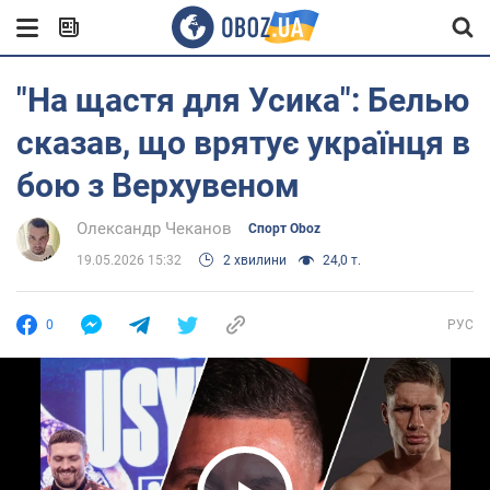
"На щастя для Усика": Белью
сказав, що врятує українця в
бою з Верхувеном
Олександр Чеканов
Спорт Oboz
19.05.2026 15:32
2 хвилини
24,0 т.
0
РУС