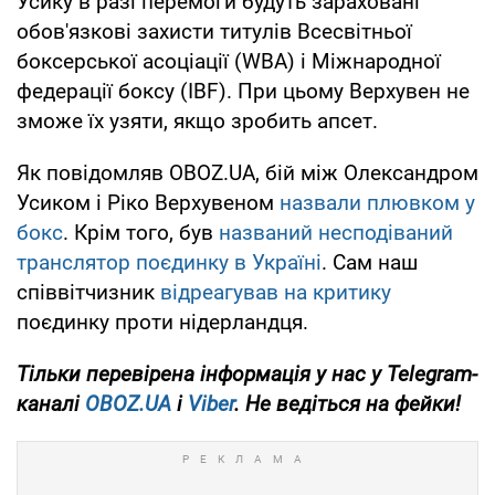
Усику в разі перемоги будуть зараховані
обов'язкові захисти титулів Всесвітньої
боксерської асоціації (WBA) і Міжнародної
федерації боксу (IBF). При цьому Верхувен не
зможе їх узяти, якщо зробить апсет.
Як повідомляв OBOZ.UA, бій між Олександром
Усиком і Ріко Верхувеном
назвали плювком у
бокс
. Крім того, був
названий несподіваний
транслятор поєдинку в Україні
. Сам наш
співвітчизник
відреагував на критику
поєдинку проти нідерландця.
Тільки
перевірена інформація у нас у Telegram-
каналі
OBOZ.UA
і
Viber
. Не ведіться на фейки!