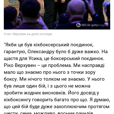
"Якби це був кікбоксерський поєдинок,
гарантую, Олександру було б дуже важко. На
щастя для Усика, це боксерський поєдинок.
Ріко Верхувен – це проблема. Ми насправді
мало що знаємо про нього з точки зору
боксу. Ми нічого толком не знаємо. У нього
був лише один бій, і з цього не можна
зробити жодних висновків. Його досвід у
кікбоксингу говорить багато про що. Я думаю,
що цей бій буде дуже захоплюючим протягом
шести, семи, можливо, восьми раундів.