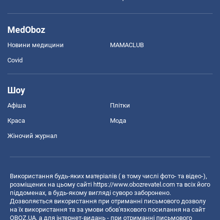
MedOboz
Новини медицини
MAMACLUB
Covid
Шоу
Афіша
Плітки
Краса
Мода
Жіночий журнал
Використання будь-яких матеріалів ( в тому числі фото- та відео-),
розміщених на цьому сайті
https://www.obozrevatel.com
та всіх його
піддоменах, в будь-якому вигляді суворо заборонено.
Дозволяється використання при отриманні письмового дозволу
на їх використання та за умови обов'язкового посилання на сайт
OBOZ.UA, а для інтернет-видань - при отриманні письмового