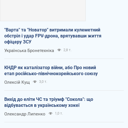
"Варта" та "Новатор" витримали кулеметний
обстріл і удар FPV-дрона, врятувавши життя
офіцеру ЗСУ
Українська Бронетехніка
2,8 т.
КНДР як каталізатор війни, або Про новий
етап російсько-північнокорейського союзу
Олексій Кущ
3,0 т.
Вихід до еліти ЧС та тріумф "Сокола": що
відбувається в українському хокеї
Олександр Липенко
1,0 т.