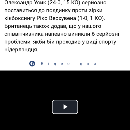
Олександр Усик (24-0, 15 КО) серйозно
поставиться до поєдинку проти зірки
кікбоксингу Ріко Верхувена (1-0, 1 КО).
Британець також додав, що у нашого
співвітчизника напевно виникли б серйозні
проблеми, якби бій проходив у виді спорту
нідерландця.
Відео дня
Play Video