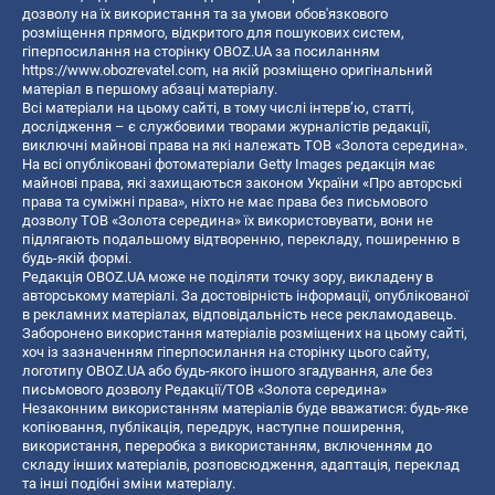
дозволу на їх використання та за умови обов'язкового
розміщення прямого, відкритого для пошукових систем,
гіперпосилання на сторінку OBOZ.UA за посиланням
https://www.obozrevatel.com
, на якій розміщено оригінальний
матеріал в першому абзаці матеріалу.
Всі матеріали на цьому сайті, в тому числі інтерв’ю, статті,
дослідження – є службовими творами журналістів редакції,
виключні майнові права на які належать ТОВ «Золота середина».
На всі опубліковані фотоматеріали Getty Images редакція має
майнові права, які захищаються законом України «Про авторські
права та суміжні права», ніхто не має права без письмового
дозволу ТОВ «Золота середина» їх використовувати, вони не
підлягають подальшому відтворенню, перекладу, поширенню в
будь-якій формі.
Редакція OBOZ.UA може не поділяти точку зору, викладену в
авторському матеріалі. За достовірність інформації, опублікованої
в рекламних матеріалах, відповідальність несе рекламодавець.
Заборонено використання матеріалів розміщених на цьому сайті,
хоч із зазначенням гіперпосилання на сторінку цього сайту,
логотипу OBOZ.UA або будь-якого іншого згадування, але без
письмового дозволу Редакції/ТОВ «Золота середина»
Незаконним використанням матеріалів буде вважатися: будь-яке
копiювання, публiкацiя, передрук, наступне поширення,
використання, переробка з використанням, включенням до
складу інших матеріалів, розповсюдження, адаптація, переклад
та інші подібні зміни матеріалу.