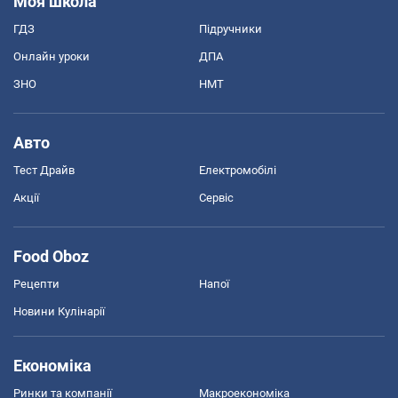
Моя школа
ГДЗ
Підручники
Онлайн уроки
ДПА
ЗНО
НМТ
Авто
Тест Драйв
Електромобілі
Акції
Сервіс
Food Oboz
Рецепти
Напої
Новини Кулінарії
Економіка
Ринки та компанії
Макроекономіка