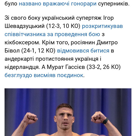
було
названо вражаючі гонорари
суперників.
Зі свого боку український супертяж Ігор
Шевадзуцький (12-3, 10 КО)
розкритикував
співвітчизника за проведення бою
з
кікбоксером. Крім того, росіянин Дмитро
Бівол (24-1, 12 КО)
відмовився битися
в
андеркарті протистояння українця і
нідерландця. А Мурат Гассієв (33-2, 26 КО)
безглуздо висміяв поєдинок
.