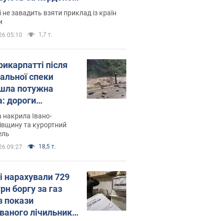
і не завадить взяти приклад із країн
и
1,7 т.
26 05:10
рикарпатті після
альної спеки
шла потужна
а: дороги
творились на
 накрила Івано-
. Відео
івщину та курортний
ель
18,5 т.
26 09:27
і нарахували 729
грн боргу за газ
з покази
ованого лічильника: