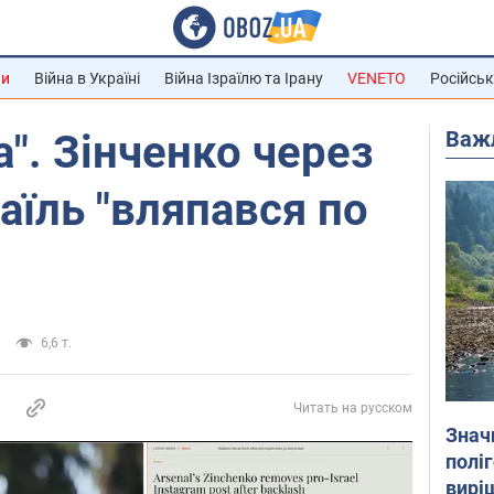
ни
Війна в Україні
Війна Ізраїлю та Ірану
VENETO
Російськ
Важ
". Зінченко через
аїль "вляпався по
6,6 т.
Читать на русском
Знач
полі
вирі