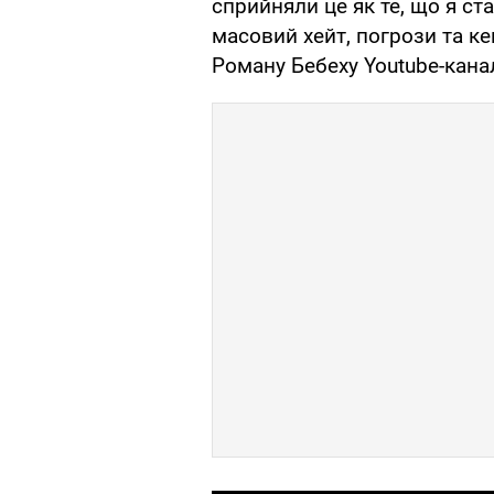
сприйняли це як те, що я ст
масовий хейт, погрози та ке
Роману Бебеху Youtube-кана