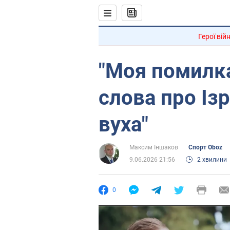
Герої вій
"Моя помилка
слова про Ізр
вуха"
Максим Іншаков
Спорт Oboz
9.06.2026 21:56
2 хвилини
0