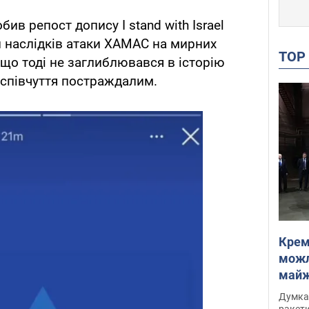
бив репост допису I stand with Israel
ри наслідків атаки ХАМАС на мирних
TO
 що тоді не заглиблювався в історію
и співчуття постраждалим.
Крем
можл
майже
Інте
Думка,
ракети