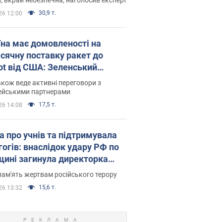
30,9 т.
26 12:00
їна має домовленості на
сячну поставку ракет до
iot від США: Зеленський
рив подробиці
акож веде активні переговори з
ейськими партнерами
17,5 т.
26 14:08
а про учнів та підтримувала
гогів: внаслідок удару РФ по
щині загинула директорка
ького ліцею, її чоловік та онук
пам'ять жертвам російського терору
15,6 т.
26 13:32