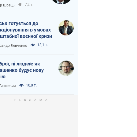
тіна?
7,2 т.
ор Швець
ськ готується до
кціонування в умовах
штабної воєнної кризи
13,1 т.
сандр Левченко
зброї, ні людей: як
ашенко будує нову
ію
10,0 т.
 Тишкевич