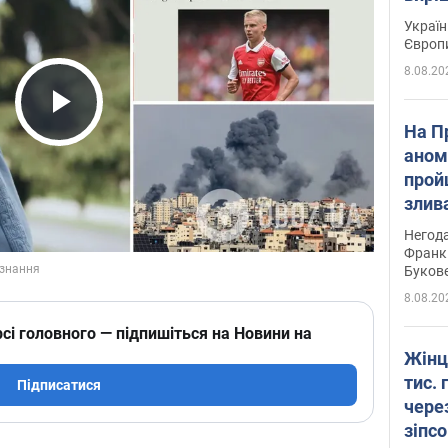
Україн
Європ
8.08.20
Play Video
На П
аном
прой
злив
пере
Негода
річки
Франк
Буков
8.08.20
сі головного — підпишіться на Новини на
Жінц
тис. 
Підписатися
чере
зіпс