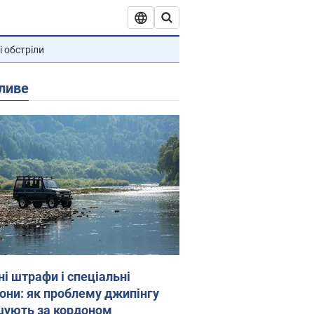
і обстріли
ливе
ні штрафи і спеціальні
гони: як проблему джипінгу
шують за кордоном