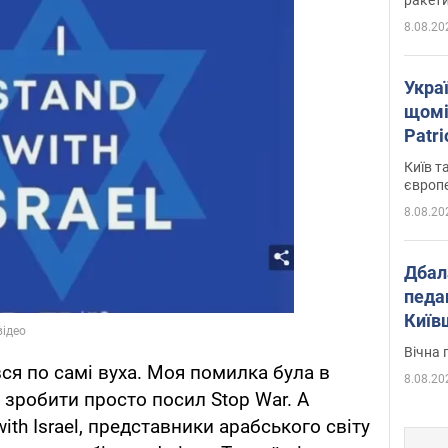
8.08.20
Укра
щомі
Patr
розк
Київ т
європ
8.08.20
Дбал
педа
Київ
київс
Вічна 
ався по самі вуха. Моя помилка була в
8.08.20
 зробити просто посил Stop War. А
with Israel, представники арабського світу