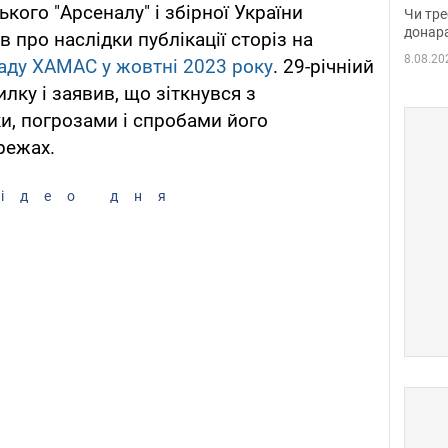
судд
ого "Арсеналу" і збірної України
Чи тре
неоч
донар
 про наслідки публікації сторіз на
8.08.20
аду ХАМАС у жовтні 2023 року
. 29-річніий
ку і заявив, що зіткнувся з
, погрозами і спробами його
режах.
ідео дня