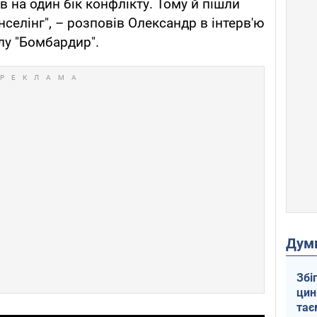
ав на один бік конфлікту. Тому й пішли
нселінг", – розповів Олександр в інтерв'ю
лу "Бомбардир".
Дум
Збі
цин
тає