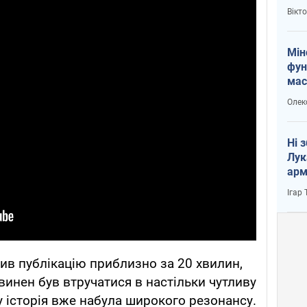
і Пу
Вікт
Мін
фун
мас
Олек
Ні 
Лук
арм
Ігар
лив публікацію приблизно за 20 хвилин,
винен був втручатися в настільки чутливу
у історія вже набула широкого резонансу.