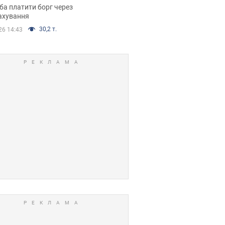
я ухвалив
ба платити борг через
ікуване рішення
ахування
30,2 т.
26 14:43