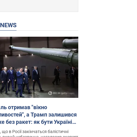
P NEWS
ль отримав "вікно
ивостей", а Трамп залишився
 без ракет: як бути Україні?
рв’ю з Мельником
 що в Росії закінчаться балістичні
, вкрай небезпечна, наголосив експерт