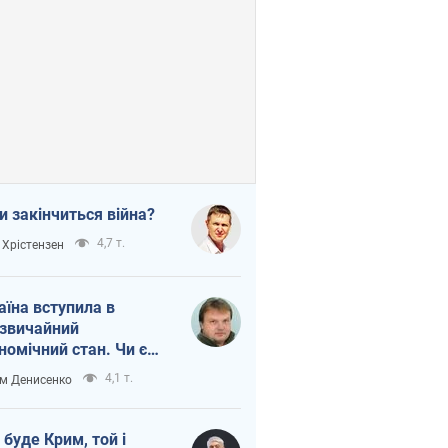
и закінчиться війна?
4,7 т.
 Хрістензен
аїна вступила в
звичайний
номічний стан. Чи є
тло вкінці тунелю?
4,1 т.
м Денисенко
 буде Крим, той і