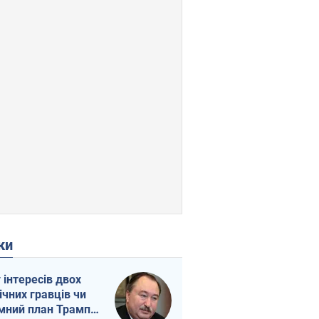
ки
г інтересів двох
ічних гравців чи
мний план Трампа