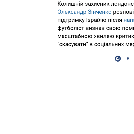
Колишній захисник лондонськ
Олександр Зінченко
розповів
підтримку Ізраїлю після
нап
футболіст визнав свою помил
масштабною хвилею критики
"скасувати" в соціальних ме
В